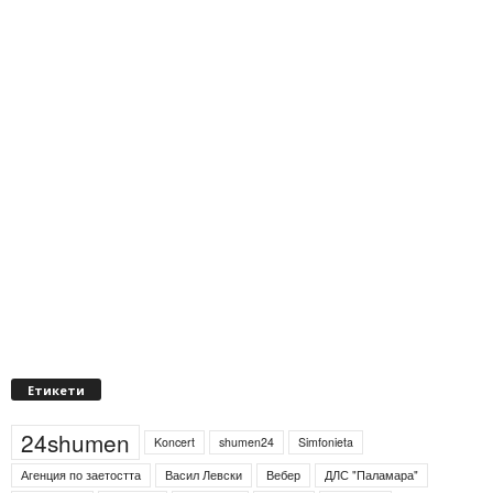
Етикети
24shumen
Koncert
shumen24
Simfonieta
Агенция по заетостта
Васил Левски
Вебер
ДЛС "Паламара"