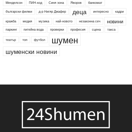
Менделсон
ПИН-код
Синя зона
Яворов
банкомат
деца
български филми
д-р Нигяр Джафер
интересно
кадри
новини
кражба
медия
музика
най-новото
незаконна сеч
паркинг
питейна вода
проверки
професия
сцена
такса
шумен
театър
топ
футбол
шуменски новини