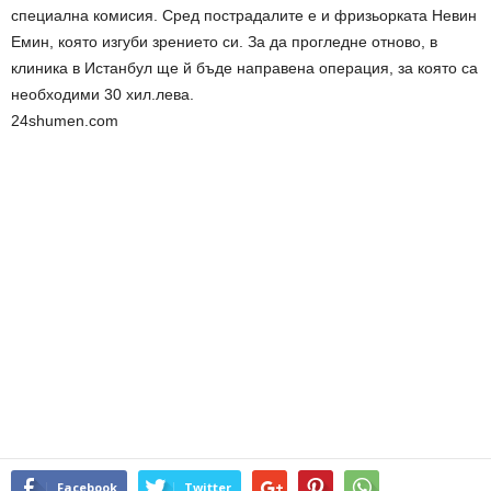
специална комисия. Сред пострадалите е и фризьорката Невин
Емин, която изгуби зрението си. За да прогледне отново, в
клиника в Истанбул ще й бъде направена операция, за която са
необходими 30 хил.лева.
24shumen.com
Facebook
Twitter