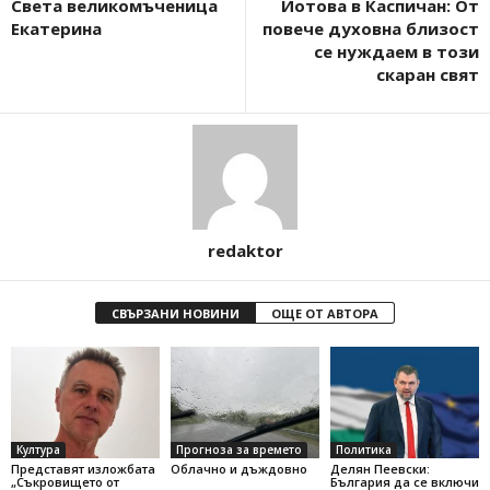
Света великомъченица
Йотова в Каспичан: От
Екатерина
повече духовна близост
се нуждаем в този
скаран свят
redaktor
СВЪРЗАНИ НОВИНИ
ОЩЕ ОТ АВТОРА
Култура
Прогноза за времето
Политика
Представят изложбата
Облачно и дъждовно
Делян Пеевски:
„Съкровището от
България да се включи