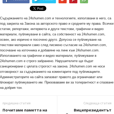
Съдържанието на 24shumen.com и технологиите, използвани в него, са
под закрила на Закона за авторското право и сродните му права. Всички
статии, репортажи, интервюта и други текстови, графични и видео
материали, публикувани в сайта, са собственост на 24shumen.com,
освен, ако изрично е посочено друго. Допуска се публикуване на
текстови материали само след писмено съгласие на 24shumen.com,
посочване на източника и добавяне на линк към 24shumen.com.
Използването на графични и видео материали, публикувани в
24shumen.com е строго забранено. Нарушителите ще бъдат
санкционирани с цялата строгост на закона. 24shumen.com не носи
отговорност за съдържанието на коментарите под публикациите.
Администраторите на сайта запазват правото да ограничават или
блокират публикуването им. Призоваваме ви за толерантност и спазване
на добрия тон.
предишна статия
Следваща статия
Почитаме паметта на
Вицепрезидентът