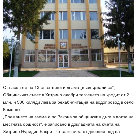
С гласовете на 13 съветници и двама „въздържали се“,
Общинският съвет в Хитрино одобри тегленето на кредит от 2
млн. и 500 хиляди лева за рехабилитация на водопровод в село
Каменяк.
„Поемането на заема е по Закона за общинския дълг в полза на
местната общност“, е записано в докладната на кмета на
Хитрино Нуридин Басри. По тази точка от дневния ред на