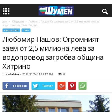
дом
Общество
Любомир Пашов: Огромният заем от 2,5 милиона лева за
водопровод загробва община...
ОБЩЕСТВО
ТОП
Любомир Пашов: Огромният
заем от 2,5 милиона лева за
водопровод загробва община
Хитрино
от
redaktor
-
2018/11/24 11:27:17 AM
0
Facebook
Twitter