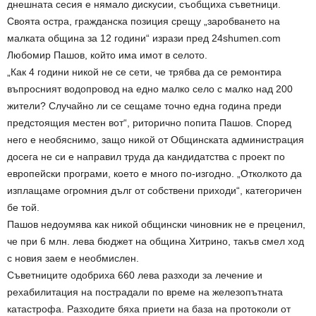
днешната сесия е нямало дискусии, съобщиха съветници.
Своята остра, гражданска позиция срещу „заробването на
малката община за 12 години“ изрази пред 24shumen.com
Любомир Пашов, който има имот в селото.
„Как 4 години никой не се сети, че трябва да се ремонтира
въпросният водопровод на едно малко село с малко над 200
жители? Случайно ли се сещаме точно една година преди
предстоящия местен вот“, риторично попита Пашов. Според
него е необяснимо, защо никой от Общинската администрация
досега не си е направил труда да кандидатства с проект по
европейски програми, което е много по-изгодно. „Отколкото да
изплащаме огромния дълг от собствени приходи“, категоричен
бе той.
Пашов недоумява как никой общински чиновник не е преценил,
че при 6 млн. лева бюджет на община Хитрино, такъв смел ход
с новия заем е необмислен.
Съветниците одобриха 660 лева разходи за лечение и
рехабилитация на пострадали по време на железопътната
катастрофа. Разходите бяха приети на база на протоколи от