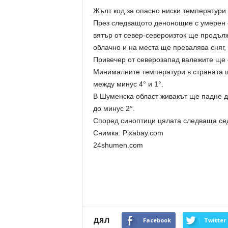
Жълт код за опасно ниски температури 
През следващото денонощие с умерен 
вятър от север-североизток ще продъл
облачно и на места ще превалява сняг,
Привечер от северозапад валежите ще с
Минималните температури в страната щ
между минус 4° и 1°.
В Шуменска област живакът ще падне д
до минус 2°.
Според синоптици цялата следваща се
Снимка: Pixabay.com
24shumen.com
ДЯЛ
Facebook
Twitter