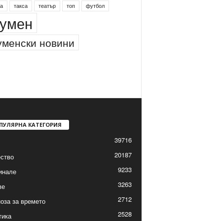
а
такса
театър
топ
футбол
умен
менски новини
ПУЛЯРНА КАТЕГОРИЯ
39716
20187
ство
9233
инале
3263
ве
2712
оза за времето
2528
тика