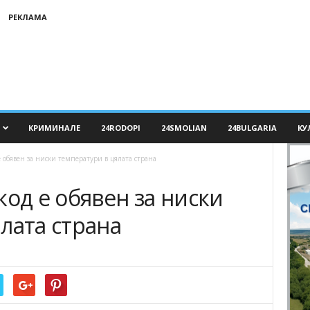
РЕКЛАМА
КРИМИНАЛЕ
24RODOPI
24SMOLIAN
24BULGARIA
КУ
 обявен за ниски температури в цялата страна
код е обявен за ниски
лата страна