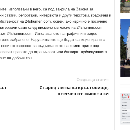
е, използвани в него, са под закрила на Закона за
ки статии, репортажи, интервюта и други текстови, графични и
обственост на 24shumen.com, освен, ако изрично е посочено
 материали само след писмено съгласие на 24shumen.com,
 към 24shumen.com. Използването на графични и видео
трого забранено. Нарушителите ще бъдат санкционирани с
е носи отговорност за съдържанието на коментарите под
апазват правото да ограничават или блокират публикуването
ане на добрия тон.
Следваща статия
ъст
Старец легна на кръстовище,
отегчен от живота си