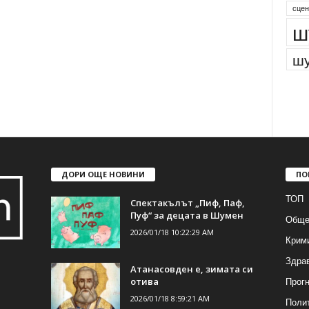
сцен
ш
шу
ДОРИ ОЩЕ НОВИНИ
ПО
ТОП
Спектакълът „Пиф, Паф,
Пуф“ за децата в Шумен
Обще
2026/01/18 10:22:29 AM
Крим
Здра
Атанасовден е, зимата си
Прогн
отива
2026/01/18 8:59:21 AM
Поли