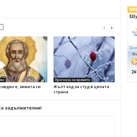
во
Прогноза за времето
овден е, зимата си
Жълт код за студ в цялата
страна
са задължителни!