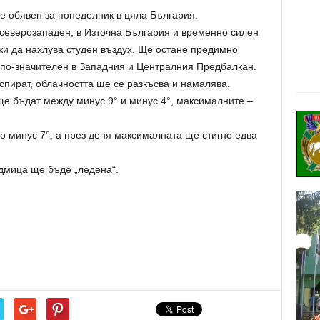
е обявен за понеделник в цяла България.
северозападен, в Източна България и временно силен
жи да нахлува студен въздух. Ще остане предимно
 по-значителен в Западния и Централния Предбалкан.
пират, облачността ще се разкъсва и намалява.
е бъдат между минус 9° и минус 4°, максималните –
о минус 7°, а през деня максималната ще стигне едва
дмица ще бъде „ледена“.