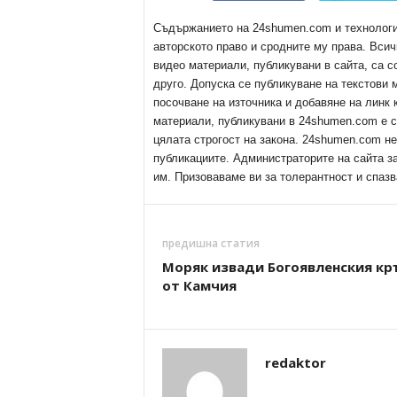
Съдържанието на 24shumen.com и технологиит
авторското право и сродните му права. Всич
видео материали, публикувани в сайта, са с
друго. Допуска се публикуване на текстови
посочване на източника и добавяне на линк
материали, публикувани в 24shumen.com е с
цялата строгост на закона. 24shumen.com н
публикациите. Администраторите на сайта з
им. Призоваваме ви за толерантност и спазв
предишна статия
Моряк извади Богоявленския кр
от Камчия
redaktor