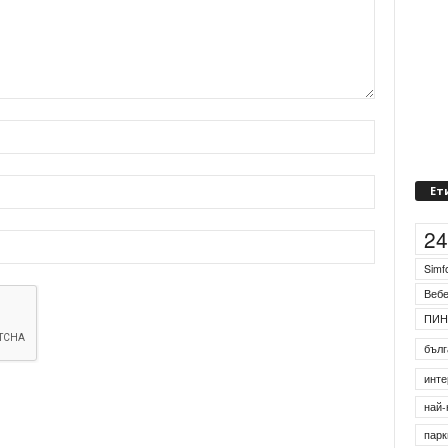
Ет
2
Simf
Веб
ПИН
бълг
инте
най-
парк