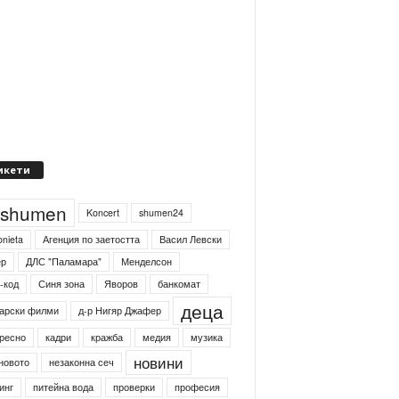
икети
4shumen
Koncert
shumen24
onieta
Агенция по заетостта
Васил Левски
ер
ДЛС "Паламара"
Менделсон
-код
Синя зона
Яворов
банкомат
деца
арски филми
д-р Нигяр Джафер
ресно
кадри
кражба
медия
музика
новини
новото
незаконна сеч
инг
питейна вода
проверки
професия