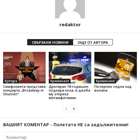
redaktor
СВЪРЗАНИ НОВИНИ
ОЩЕ ОТ АВТОРА
Култура
Криминале
Криминале
Симфониета представя
Дрогиран 18-годишен
Почерпен седна зад
концерта „Broadway in
подкара кола, в джоба
волана
Shumen“
му откриха
метамфетамин
ВАШИЯТ КОМЕНТАР - Полетата НЕ са задължителни!