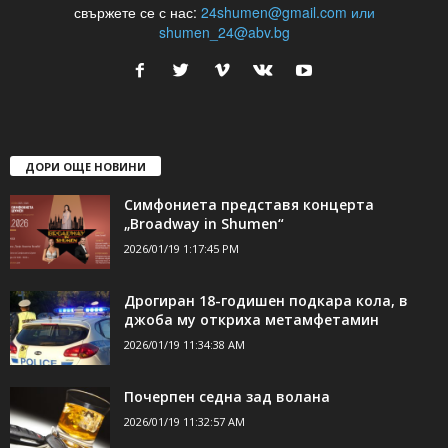
24Shumen.COM е независима медия за област Шумен...
свържете се с нас:
24shumen@gmail.com или
shumen_24@abv.bg
ДОРИ ОЩЕ НОВИНИ
Симфониета представя концерта
„Broadway in Shumen“
2026/01/19 1:17:45 PM
Дрогиран 18-годишен подкара кола, в
джоба му откриха метамфетамин
2026/01/19 11:34:38 AM