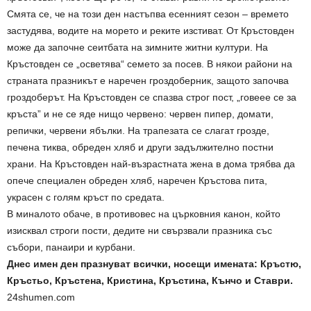
Смята се, че на този ден настъпва есенният сезон – времето
застудява, водите на морето и реките изстиват. От Кръстовден
може да започне сеитбата на зимните житни култури. На
Кръстовден се „осветява“ семето за посев. В някои райони на
страната празникът е наречен гроздоберник, защото започва
гроздоберът. На Кръстовден се спазва строг пост, „говеее се за
кръста” и не се яде нищо червено: червен пипер, домати,
репички, червени ябълки. На трапезата се слагат грозде,
печена тиква, обреден хляб и други задължително постни
храни. На Кръстовден най-възрастната жена в дома трябва да
опече специален обреден хляб, наречен Кръстова пита,
украсен с голям кръст по средата.
В миналото обаче, в противовес на църковния канон, който
изисквал строги пости, дедите ни свързвали празника със
събори, панаири и курбани.
Днес имен ден празнуват всички, носещи имената: Кръстю,
Кръстьо, Кръстенa, Кристина, Кръстина, Кънчо и Ставри.
24shumen.com