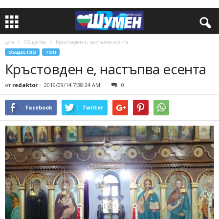
дом
Общество
Кръстовден е, настъпва есента
ОБЩЕСТВО
ТОП
Кръстовден е, настъпва есента
от
redaktor
-
2019/09/14 7:38:24 AM
0
Facebook
Twitter