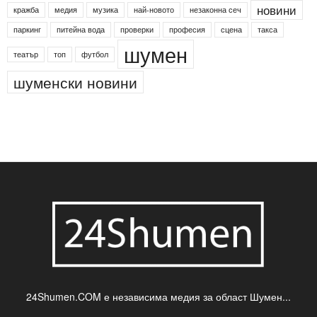
Агенция по заетостта
Васил Левски
Вебер
ДЛС "Паламара"
Менделсон
ПИН-код
Синя зона
Яворов
банкомат
деца
български филми
д-р Нигяр Джафер
интересно
кадри
новини
кражба
медия
музика
най-новото
незаконна сеч
паркинг
питейна вода
проверки
професия
сцена
такса
шумен
театър
топ
футбол
шуменски новини