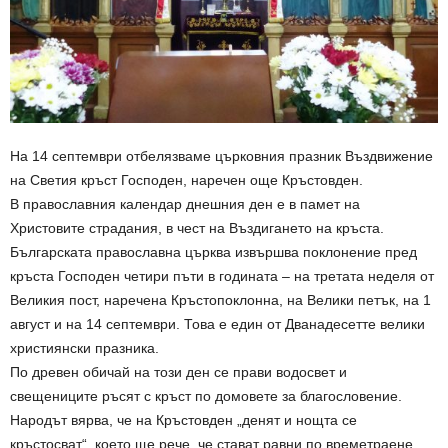
На 14 септември отбелязваме църковния празник Въздвижение
на Светия кръст Господен, наречен още Кръстовден.
В православния календар днешния ден е в памет на
Христовите страдания, в чест на Въздигането на кръста.
Българската православна църква извършва поклонение пред
кръста Господен четири пъти в годината – на третата неделя от
Великия пост, наречена Кръстопоклонна, на Велики петък, на 1
август и на 14 септември. Това е един от Дванадесетте велики
християнски празника.
По древен обичай на този ден се прави водосвет и
свещениците ръсят с кръст по домовете за благословение.
Народът вярва, че на Кръстовден „денят и нощта се
кръстосват“, което ще рече, че стават равни по времетраене.