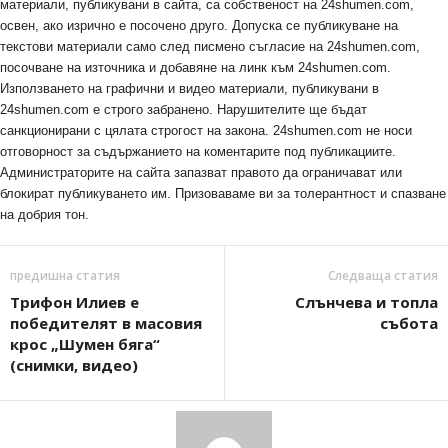
материали, публикувани в сайта, са собственост на 24shumen.com,
освен, ако изрично е посочено друго. Допуска се публикуване на
текстови материали само след писмено съгласие на 24shumen.com,
посочване на източника и добавяне на линк към 24shumen.com.
Използването на графични и видео материали, публикувани в
24shumen.com е строго забранено. Нарушителите ще бъдат
санкционирани с цялата строгост на закона. 24shumen.com не носи
отговорност за съдържанието на коментарите под публикациите.
Администраторите на сайта запазват правото да ограничават или
блокират публикуването им. Призоваваме ви за толерантност и спазване
на добрия тон.
предишна статия
Следваща статия
Трифон Илиев е
Слънчева и топла
победителят в масовия
събота
крос „Шумен бяга“
(снимки, видео)