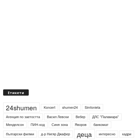
Етикети
24shumen
Koncert
shumen24
Simfonieta