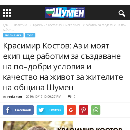
дом
Политика
Красимир Костов: Аз и моят екип ще работим за създаване на по–
добри...
ПОЛИТИКА
ТОП
Красимир Костов: Аз и моят
екип ще работим за създаване
на по–добри условия и
качество на живот за жителите
на община Шумен
от
redaktor
-
2019/10/17 10:09:27 PM
0
Facebook
Twitter