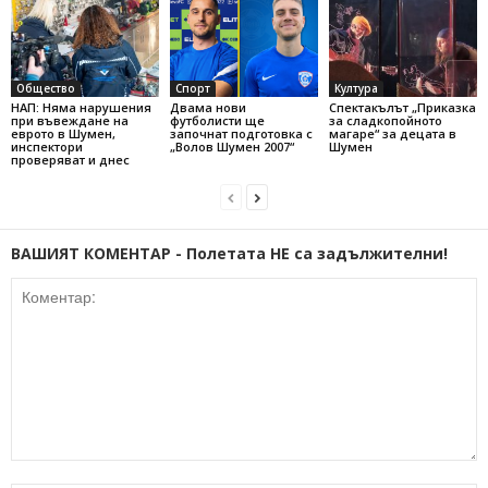
Общество
Спорт
Култура
НАП: Няма нарушения
Двама нови
Спектакълът „Приказка
при въвеждане на
футболисти ще
за сладкопойното
еврото в Шумен,
започнат подготовка с
магаре“ за децата в
инспектори
„Волов Шумен 2007“
Шумен
проверяват и днес
ВАШИЯТ КОМЕНТАР - Полетата НЕ са задължителни!