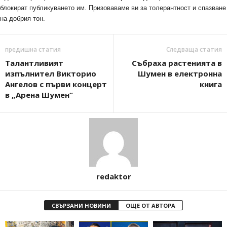
блокират публикуването им. Призоваваме ви за толерантност и спазване
на добрия тон.
предишна статия
Следваща статия
Талантливият
Събраха растенията в
изпълнител Викторио
Шумен в електронна
Ангелов с първи концерт
книга
в „Арена Шумен“
redaktor
СВЪРЗАНИ НОВИНИ
ОЩЕ ОТ АВТОРА