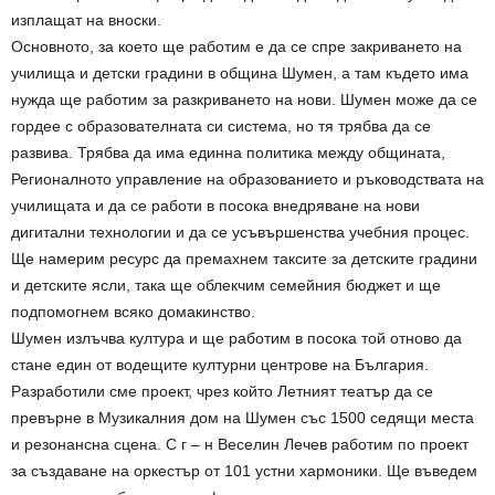
изплащат на вноски.
Основното, за което ще работим е да се спре закриването на
училища и детски градини в община Шумен, а там където има
нужда ще работим за разкриването на нови. Шумен може да се
гордее с образователната си система, но тя трябва да се
развива. Трябва да има единна политика между общината,
Регионалното управление на образованието и ръководствата на
училищата и да се работи в посока внедряване на нови
дигитални технологии и да се усъвършенства учебния процес.
Ще намерим ресурс да премахнем таксите за детските градини
и детските ясли, така ще облекчим семейния бюджет и ще
подпомогнем всяко домакинство.
Шумен излъчва култура и ще работим в посока той отново да
стане един от водещите културни центрове на България.
Разработили сме проект, чрез който Летният театър да се
превърне в Музикалния дом на Шумен със 1500 седящи места
и резонансна сцена. С г – н Веселин Лечев работим по проект
за създаване на оркестър от 101 устни хармоники. Ще въведем