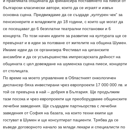
и практиката общината да финансира поставянето на пиеси от
български класически автори, които да се играят и извън
основна сцена. Предвиждаме да се създаде „културен чек“ за
пенсионерите и младежите до 18 години, с които ще могат да
се посещават до 6 безплатни театрални постановки и 6
концерта. По този начин идеите за развитие на културата ще се
превърнат и в идеи за ползване от жителите на община Шумен.
Имаме идеи да се организира Фестивал на циганските
ансамбли и да се усъвършенства импресарската дейност на
общината с цел довеждане на шуменска сцена пиеси, концерти
от столицата.
По време на моето управление в Областният онкологичен
диспансер бяха инвестирани чрез европроекти 17 000 000 лв. и
той се превърна в най – добрия в България. Ще продължим
тази посока и чрез европроекти ще преоборудваме общинските
лечебни заведения. Ще създадем партньорства с лечебни
заведения от София на базата, на които техни екипи ще
гостуват в Шумен и ще консултират пациенти. Трябва да се
въведе договорното начало за млади лекари и специалисти по