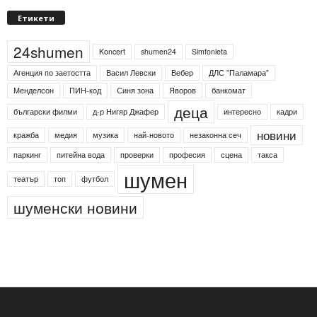
Етикети
24shumen
Koncert
shumen24
Simfonieta
Агенция по заетостта
Васил Левски
Вебер
ДЛС "Паламара"
Менделсон
ПИН-код
Синя зона
Яворов
банкомат
деца
български филми
д-р Нигяр Джафер
интересно
кадри
новини
кражба
медия
музика
най-новото
незаконна сеч
паркинг
питейна вода
проверки
професия
сцена
такса
шумен
театър
топ
футбол
шуменски новини