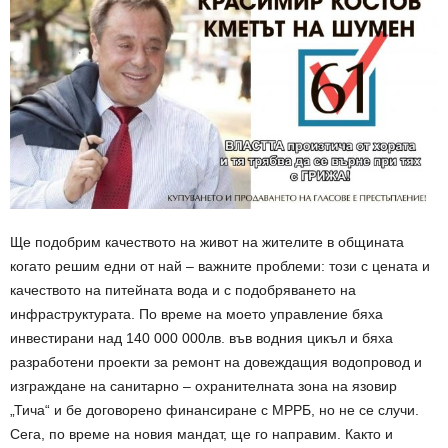
Ще подобрим качеството на живот на жителите в общината
когато решим едни от най – важните проблеми: този с цената и
качеството на питейната вода и с подобряването на
инфраструктурата. По време на моето управление бяха
инвестирани над 140 000 000лв. във водния цикъл и бяха
разработени проекти за ремонт на довеждащия водопровод и
изграждане на санитарно – охранителната зона на язовир
„Тича“ и бе договорено финансиране с МРРБ, но не се случи.
Сега, по време на новия мандат, ще го направим. Както и