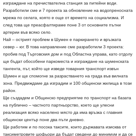
изграждане на пречиствателна станция за питейни води.
Разработили сме и 7 проекта за обновление на водопреносната
мрежа по селата, която е още от времето на социализма. И
след това ще преасфалтираме поне 3 от основните пътни
артерии във всяко село.
Най – острият проблем в Шумен е паркирането и връзката
север – юг. В това направление сме разработили 3 проекта:
пробив под Търговския дом и под Областна управа, като отдолу
ще бъдат обособени паркоместа и изграждане на шуменската
тангента, път, който ще изведе товарния транспорт извън
Шумен и ще спомогне за разрастването на града във вилната
зона. Предвиждаме да изградим и 100 общински жилища в този
район.
Ще създадем и Общинско предприятие по транспорт на базата
на публично – частното партньорство, което ще улесни
реализация всяко населено място да има връзка с главния
общински център поне два пъти дневно.
Ще работим и по посока таксите, които държавата изисква от
таксиметровите шофьори да бъдат сведени до минимум и да се