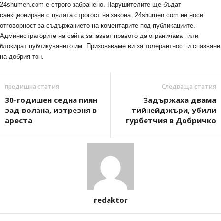
24shumen.com е строго забранено. Нарушителите ще бъдат
санкционирани с цялата строгост на закона. 24shumen.com не носи
отговорност за съдържанието на коментарите под публикациите.
Администраторите на сайта запазват правото да ограничават или
блокират публикуването им. Призоваваме ви за толерантност и спазване
на добрия тон.
предишна статия
Следваща статия
30-годишен седна пиян
Задържаха двама
зад волана, изтрезня в
тийнейджъри, убили
ареста
гурбетчия в Добричко
redaktor