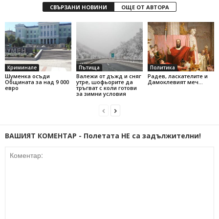
СВЪРЗАНИ НОВИНИ
ОЩЕ ОТ АВТОРА
Криминале
Пътища
Политика
Шуменка осъди
Валежи от дъжд и сняг
Радев, ласкателите и
Общината за над 9 000
утре, шофьорите да
Дамоклевият меч…
евро
тръгват с коли готови
за зимни условия
ВАШИЯТ КОМЕНТАР - Полетата НЕ са задължителни!