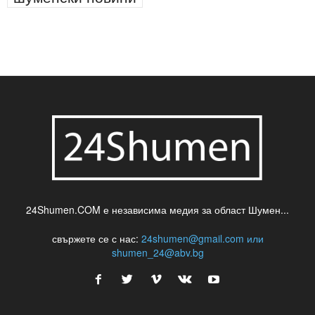
паркинг
питейна вода
проверки
професия
сцена
такса
шумен
театър
топ
футбол
шуменски новини
24Shumen.COM е независима медия за област Шумен...
свържете се с нас:
24shumen@gmail.com или
shumen_24@abv.bg