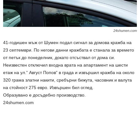
24shumen.com
41-годишен мъж от Шумен подал сигнал за домова кражба на
23 септември. По негови данни кражбата е станала за времето
от петък до понеделник, докато отсъствал от дома си.
Неизвестен отключил входна врата на апартамент на шести
етаж на ул.“ Август Попов“ в града и извършил кражба на около
320 грама златни накити, сребърни бижута, часовник и валута
на стойност 275 евро. Извършен бил оглед.
Образувано е досъдебно производство.
24shumen.com