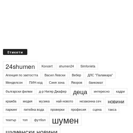
Етикети
24shumen
Koncert
shumen24
Simfonieta
Агенция по заетостта
Васил Левски
Вебер
ДЛС "Паламара"
Менделсон
ПИН-код
Синя зона
Яворов
банкомат
деца
български филми
д-р Нигяр Джафер
интересно
кадри
новини
кражба
медия
музика
най-новото
незаконна сеч