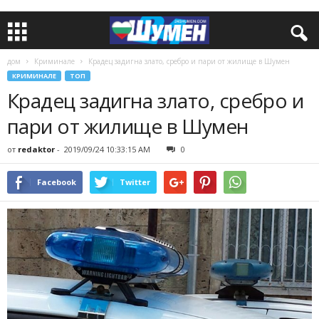
дом
Криминале
Крадец задигна злато, сребро и пари от жилище в Шумен
КРИМИНАЛЕ
ТОП
Крадец задигна злато, сребро и
пари от жилище в Шумен
от
redaktor
-
2019/09/24 10:33:15 AM
0
Facebook
Twitter