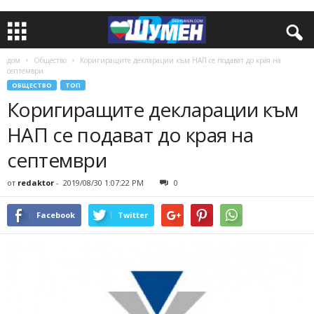
дом
Общество
Коригиращите декларации към НАП се подават до края на
септември
ОБЩЕСТВО
ТОП
Коригиращите декларации към
НАП се подават до края на
септември
от
redaktor
-
2019/08/30 1:07:22 PM
0
Facebook
Twitter