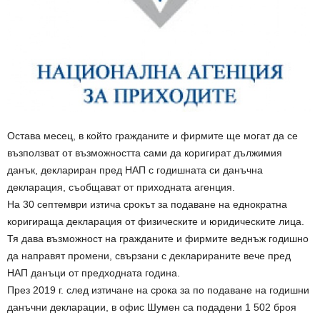
Остава месец, в който гражданите и фирмите ще могат да се
възползват от възможността сами да коригират дължимия
данък, деклариран пред НАП с годишната си данъчна
декларация, съобщават от приходната агенция.
На 30 септември изтича срокът за подаване на еднократна
коригираща декларация от физическите и юридическите лица.
Тя дава възможност на гражданите и фирмите веднъж годишно
да направят промени, свързани с декларираните вече пред
НАП данъци от предходната година.
През 2019 г. след изтичане на срока за по подаване на годишни
данъчни декларации, в офис Шумен са подадени 1 502 броя