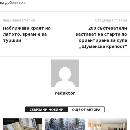
на добрия тон.
предишна статия
Следваща статия
Наближава краят на
200 състезатели
лятото, време е за
застават на старта по
туршии
ориентиране за купа
„Шуменска крепост“
redaktor
СВЪРЗАНИ НОВИНИ
ОЩЕ ОТ АВТОРА