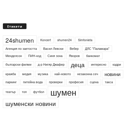
Етикети
24shumen
Koncert
shumen24
Simfonieta
Агенция по заетостта
Васил Левски
Вебер
ДЛС "Паламара"
Менделсон
ПИН-код
Синя зона
Яворов
банкомат
деца
български филми
д-р Нигяр Джафер
интересно
кадри
новини
кражба
медия
музика
най-новото
незаконна сеч
паркинг
питейна вода
проверки
професия
сцена
такса
шумен
театър
топ
футбол
шуменски новини