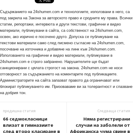
Съдържанието на 24shumen.com и технологиите, използвани в него, са
под закрила на Закона за авторското право и сродните му права. Всички
статии, репортажи, интервюта и други текстови, графични и видео
материали, публикувани в сайта, са собственост на 24shumen.com,
освен, ако изрично е посочено друго. Допуска се публикуване на
текстови материали само след писмено съгласие на 24shumen.com,
посочване на източника и добавяне на линк към 24shumen.com.
Използването на графични и видео материали, публикувани в
24shumen.com е строго забранено. Нарушителите ще бъдат
санкционирани с цялата строгост на закона. 24shumen.com не носи
отговорност за съдържанието на коментарите под публикациите.
Администраторите на сайта запазват правото да ограничават или
блокират публикуването им. Призоваваме ви за толерантност и спазване
на добрия тон.
предишна статия
Следваща статия
66 седмокласници
Няма регистрирани
влизат в гимназиите
случаи на заболели от
след второ класиране в
Африканска чума свине в