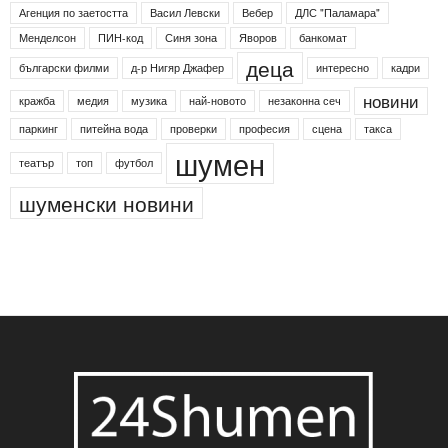
Етикети
24shumen
Koncert
shumen24
Simfonieta
Агенция по заетостта
Васил Левски
Вебер
ДЛС "Паламара"
Менделсон
ПИН-код
Синя зона
Яворов
банкомат
деца
български филми
д-р Нигяр Джафер
интересно
кадри
новини
кражба
медия
музика
най-новото
незаконна сеч
паркинг
питейна вода
проверки
професия
сцена
такса
шумен
театър
топ
футбол
шуменски новини