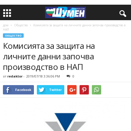
дом
Общество
Комисията за защита на личните данни започва производство в
НАП
ОБЩЕСТВО
Комисията за защита на
личните данни започва
производство в НАП
от
redaktor
-
2019/07/18 3:36:06 PM
0
Facebook
Twitter