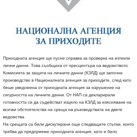
Приходната агенция ще пусне справка за проверка на изтекли
лични данни. Това съобщиха от пресцентъра на ведомството.
Комисията за защита на личните данни (КЗЛД) ще започне
производство в Националната агенция за приходите, след като
беше уведомена от приходната агенция за нарушение на
сигурността на личните данни. От НАП са декларирали
готовността си да съдействат изцяло на КЗЛД за изясняване на
всички обстоятелства на среща на ръководствата на двете
ведомства.
На срещата са били дискутирани още следващите стъпки, които
трябва да предприеме приходната агенция, като е било