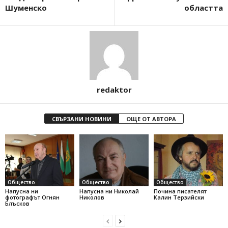
Шуменско
областта
redaktor
СВЪРЗАНИ НОВИНИ
ОЩЕ ОТ АВТОРА
Общество
Общество
Общество
Напусна ни
Напусна ни Николай
Почина писателят
фотографът Огнян
Николов
Калин Терзийски
Блъсков