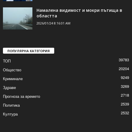
19 април е вероятната дата за
предсрочния вот
2026/01/24 9:31:09 AM
Намалена видимост и мокри пътища в
областта
2026/01/24 8:16:01 AM
ПОПУЛЯРНА КАТЕГОРИЯ
39783
ТОП
20204
Общество
9249
Криминале
3269
Здраве
2718
Прогноза за времето
2539
Политика