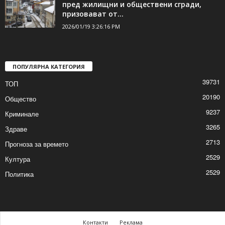
2026/01/19 3:41:56 PM
Гражданите да почистят пространствата
пред жилищни и обществени сгради,
призовават от...
2026/01/19 3:26:16 PM
ПОПУЛЯРНА КАТЕГОРИЯ
39731
ТОП
20190
Общество
9237
Криминале
3265
Здраве
2713
Прогноза за времето
2529
Култура
2529
Политика