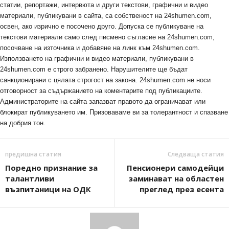
статии, репортажи, интервюта и други текстови, графични и видео
материали, публикувани в сайта, са собственост на 24shumen.com,
освен, ако изрично е посочено друго. Допуска се публикуване на
текстови материали само след писмено съгласие на 24shumen.com,
посочване на източника и добавяне на линк към 24shumen.com.
Използването на графични и видео материали, публикувани в
24shumen.com е строго забранено. Нарушителите ще бъдат
санкционирани с цялата строгост на закона. 24shumen.com не носи
отговорност за съдържанието на коментарите под публикациите.
Администраторите на сайта запазват правото да ограничават или
блокират публикуването им. Призоваваме ви за толерантност и спазване
на добрия тон.
предишна статия
Следваща статия
Поредно признание за
Пенсионери самодейци
талантливи
заминават на областен
възпитаници на ОДК
преглед през есента