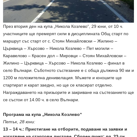
През втория ден на купа „Никола Козлево“, 29 юни, от 10 ч.
участниците ще премерят сили в дисциплината Общ старт по
маршрут със старт от с. Стоян Михайловски – Жилино –
Църквица – Хърсово – Никола Козлево – Пет могили –
Каравелово – Красен дол – Мировци – Стоян Михайловски –
Жилино – Църквица – Хърсово – Никола Козлево – финал в
село Вълнари. Съботното състезание е с обща дължина 90 км и
1200 м положителна денивелация. Мъжете и юношите ще
стартират и карат заедно, но ще се класират отделно.
Награждаването на призьорите и закриване на състезанието ще
се състои от 14.00 ч. в село Вълнари.
Програма на купа „Никола Козлево“
Петък, 28 юни:
13 – 14 ч.: Пристигане на отборите, подаване на заявки и
изготвяне на стартови листове. Сборен пункт: пл. 23-ти