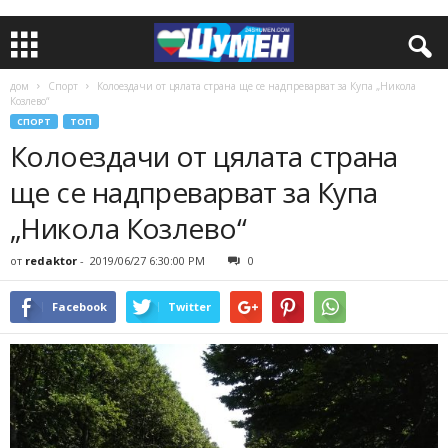
дом
Спорт
Колоездачи от цялата страна ще се надпреварват за Купа „Никола
Козлево“
СПОРТ
ТОП
Колоездачи от цялата страна
ще се надпреварват за Купа
„Никола Козлево“
от
redaktor
-
2019/06/27 6:30:00 PM
0
Facebook
Twitter