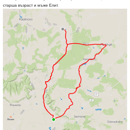
старша възраст и мъже Елит.