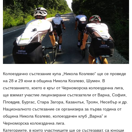
Колоездачно състезание купа „Никола Козлево“ ще се проведе
на 28 и 29 юни в община Никола Козлево, Шумен. В
състезанието, което е кръг от Черноморска колоездачна лига,
ще вземат участие лицензирани състезатели от Варна, София,
Пловдив, Бургас, Стара Загора, Казанлък, Троян, Несебър и др.
Националното състезание се организира за първа година от
община Никола Козлево, колоездачен клуб „Варна” и
Черноморска колоездачна лига.
Категориите, в които участниците ще се състезават, са юноши