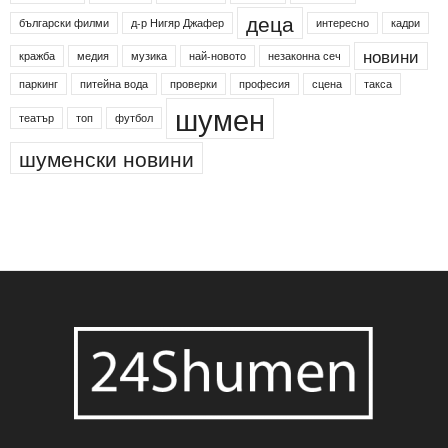
24shumen
Koncert
shumen24
Simfonieta
Агенция по заетостта
Васил Левски
Вебер
ДЛС "Паламара"
Менделсон
ПИН-код
Синя зона
Яворов
банкомат
деца
български филми
д-р Нигяр Джафер
интересно
кадри
новини
кражба
медия
музика
най-новото
незаконна сеч
паркинг
питейна вода
проверки
професия
сцена
такса
шумен
театър
топ
футбол
шуменски новини