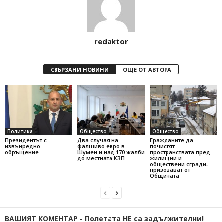
redaktor
СВЪРЗАНИ НОВИНИ
ОЩЕ ОТ АВТОРА
Политика
Общество
Общество
Президентът с
Два случая на
Гражданите да
извънредно
фалшиво евро в
почистят
обръщение
Шумен и над 170 жалби
пространствата пред
до местната КЗП
жилищни и
обществени сгради,
призовават от
Общината
ВАШИЯТ КОМЕНТАР - Полетата НЕ са задължителни!