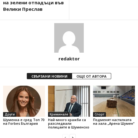
на зелени отпадъци във
Велики Преслав
redaktor
СВЪРЗАНИ НОВИНИ
ОЩЕ ОТ АВТОРА
Други
Криминале
Спорт
Шуменка е сред Топ 70
Най-много кражби са
Подменят настилката
на Forbes България
разследвали
на зала „Арена Шумен“
полицаите в Шуменско