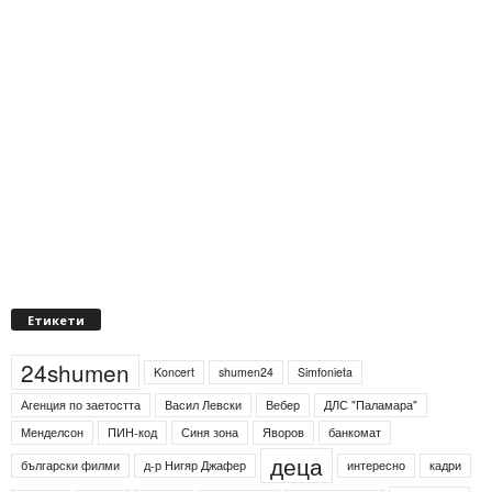
Етикети
24shumen
Koncert
shumen24
Simfonieta
Агенция по заетостта
Васил Левски
Вебер
ДЛС "Паламара"
Менделсон
ПИН-код
Синя зона
Яворов
банкомат
деца
български филми
д-р Нигяр Джафер
интересно
кадри