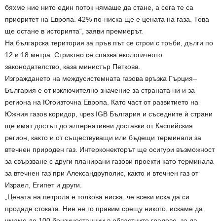
бяхме ние нито един поток нямаше да стане, а сега те са
приоритет на Европа. 42% по-ниска ще е цената на газа. Това
ще остане в историята“, заяви премиерът.
На българска територия за пръв път се строи с тръби, дълги по
12 и 18 метра. Стриктно се спазва екологичното
законодателство, каза министър Петкова.
Изграждането на междусистемната газова връзка Гърция–
България е от изключително значение за страната ни и за
региона на Югоизточна Европа. Като част от развитието на
Южния газов коридор, чрез IGB България и съседните ѝ страни
ще имат достъп до алтернативни доставки от Каспийския
регион, както и от съществуващи или бъдещи терминали за
втечнен природен газ. Интерконекторът ще осигури възможност
за свързване с други планирани газови проекти като терминала
за втечнен газ при Александруполис, както и втечнен газ от
Израел, Египет и други.
„Цената на петрола е толкова ниска, че всеки иска да си
продаде стоката. Ние не го правим срещу никого, искаме да
имаме до 100 бензиностанции в областните градове, за да