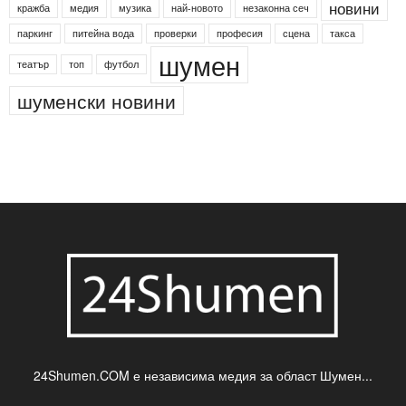
новини
кражба
медия
музика
най-новото
незаконна сеч
паркинг
питейна вода
проверки
професия
сцена
такса
шумен
театър
топ
футбол
шуменски новини
24Shumen.COM е независима медия за област Шумен...