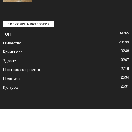
ПОПУЛЯРНА КАТЕГОРИЯ
39765
ТОП
20199
Общество
9248
Криминале
3267
Здраве
2716
Прогноза за времето
2534
Политика
2531
Култура
Контакти
Реклама
© © 2017 24Shumen.COM. Изработка и поддръжка от
Timag.EU
и
CHOCHEV TEAM