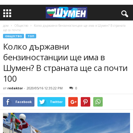
дом
Общество
Колко държавни бензиностанции ще има в Шумен? В страната
ще са почти...
ОБЩЕСТВО
ТОП
Колко държавни
бензиностанции ще има в
Шумен? В страната ще са почти
100
от
redaktor
-
2020/05/16 12:35:22 PM
0
Facebook
Twitter