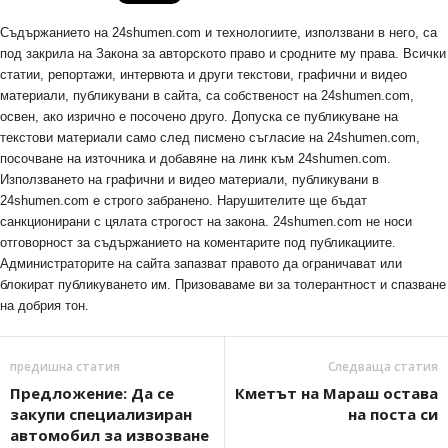
Съдържанието на 24shumen.com и технологиите, използвани в него, са
под закрила на Закона за авторското право и сродните му права. Всички
статии, репортажи, интервюта и други текстови, графични и видео
материали, публикувани в сайта, са собственост на 24shumen.com,
освен, ако изрично е посочено друго. Допуска се публикуване на
текстови материали само след писмено съгласие на 24shumen.com,
посочване на източника и добавяне на линк към 24shumen.com.
Използването на графични и видео материали, публикувани в
24shumen.com е строго забранено. Нарушителите ще бъдат
санкционирани с цялата строгост на закона. 24shumen.com не носи
отговорност за съдържанието на коментарите под публикациите.
Администраторите на сайта запазват правото да ограничават или
блокират публикуването им. Призоваваме ви за толерантност и спазване
на добрия тон.
предишна статия
Следваща статия
Предложение: Да се
Кметът на Мараш остава
закупи специализиран
на поста си
автомобил за извозване