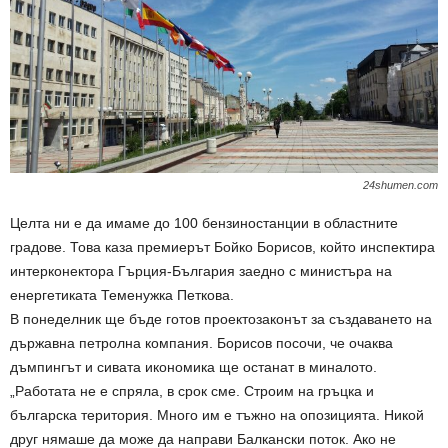
24shumen.com
Целта ни е да имаме до 100 бензиностанции в областните
градове. Това каза премиерът Бойко Борисов, който инспектира
интерконектора Гърция-България заедно с министъра на
енергетиката Теменужка Петкова.
В понеделник ще бъде готов проектозаконът за създаването на
държавна петролна компания. Борисов посочи, че очаква
дъмпингът и сивата икономика ще останат в миналото.
„Работата не е спряла, в срок сме. Строим на гръцка и
българска територия. Много им е тъжно на опозицията. Никой
друг нямаше да може да направи Балкански поток. Ако не