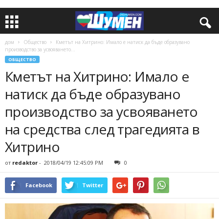
дом
Общество
Кметът на Хитрино: Имало е натиск да бъде образувано
производство за усвояването...
ОБЩЕСТВО
Кметът на Хитрино: Имало е
натиск да бъде образувано
производство за усвояването
на средства след трагедията в
Хитрино
от
redaktor
-
2018/04/19 12:45:09 PM
0
Facebook
Twitter