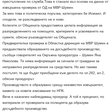
престъпление по служба.Това е станало въз основа на данни от
извършена проверка от ОД на МВР-Шумен.
За мен това е политическа поръчка, категоричен бе Исмаил. И
сподели, че разследването не е ново.
Колегите от Общината предоставяха цялата информация за
разпределението на помощите, критериите и усвояването на
сумите, обясни ръководителят на Общината.
Предварителна проверка в Областна дирекция на МВР Шумен е
предшествала образуването на досъдебното производство,
съобщи говорителят на Окръжна прокуратура – Шумен Яна
Николова. Тя няма информация за сигнали от граждани за
неправилно разпределение на средствата. Но ако такива
постъпят, те ще бъдат приобщени към делото по чл.282, ал.2,
обясни прокурорът.
Производството е образувано срещу неизвестен извършител,
каквито са новите изисквания по НПК.
Вече е назначен наблюдаващ прокурор. А той е преценил, по
материали от проверката на полицията да образува
досъдебното производство.