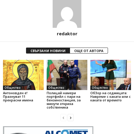
redaktor
СВЪРЗАНИ НОВИНИ
ОЩЕ ОТ АВТОРА
Общество
Общество
Общество
Антоновден е!
Полицай намери
ОбЗор на седмицата:
Празнуват 11
портфейл с пари на
Навреме с каката или с
прекрасни имена
бензиностанция, за
каката от времето
минути откриха
собственика