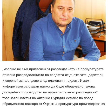
„Изобщо не съм притеснен от разследването на прокуратурата
относно разпределението на средства от държавата, дарители
и европейски фондове след влаковия инцидент. Имам
информация за оказан натиск да бъде образувано такова
досъдебно производство по журналистическо разследване“,
това заяви кметът на Хитрино Нуридин Исмаил по повод
образуваното наскоро от Окръжна прокуратура производство за