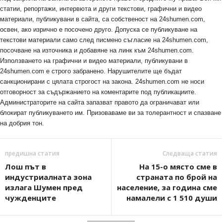
статии, репортажи, интервюта и други текстови, графични и видео
материали, публикувани в сайта, са собственост на 24shumen.com,
освен, ако изрично е посочено друго. Допуска се публикуване на
текстови материали само след писмено съгласие на 24shumen.com,
посочване на източника и добавяне на линк към 24shumen.com.
Използването на графични и видео материали, публикувани в
24shumen.com е строго забранено. Нарушителите ще бъдат
санкционирани с цялата строгост на закона. 24shumen.com не носи
отговорност за съдържанието на коментарите под публикациите.
Администраторите на сайта запазват правото да ограничават или
блокират публикуването им. Призоваваме ви за толерантност и спазване
на добрия тон.
предишна статия
Следваща статия
Лош път в
На 15-о място сме в
индустриалната зона
страната по брой на
излага Шумен пред
население, за година сме
чужденците
намалели с 1 510 души