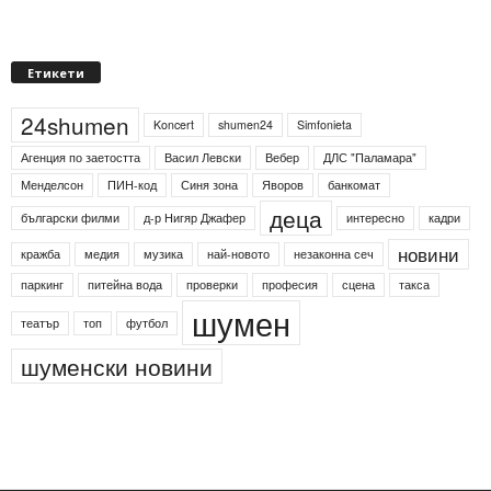
Етикети
24shumen
Koncert
shumen24
Simfonieta
Агенция по заетостта
Васил Левски
Вебер
ДЛС "Паламара"
Менделсон
ПИН-код
Синя зона
Яворов
банкомат
деца
български филми
д-р Нигяр Джафер
интересно
кадри
новини
кражба
медия
музика
най-новото
незаконна сеч
паркинг
питейна вода
проверки
професия
сцена
такса
шумен
театър
топ
футбол
шуменски новини