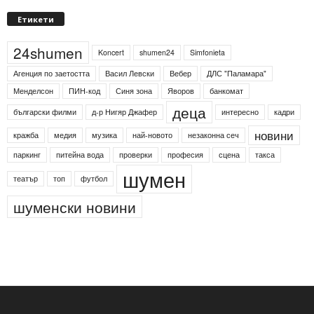
Етикети
24shumen
Koncert
shumen24
Simfonieta
Агенция по заетостта
Васил Левски
Вебер
ДЛС "Паламара"
Менделсон
ПИН-код
Синя зона
Яворов
банкомат
деца
български филми
д-р Нигяр Джафер
интересно
кадри
новини
кражба
медия
музика
най-новото
незаконна сеч
паркинг
питейна вода
проверки
професия
сцена
такса
шумен
театър
топ
футбол
шуменски новини