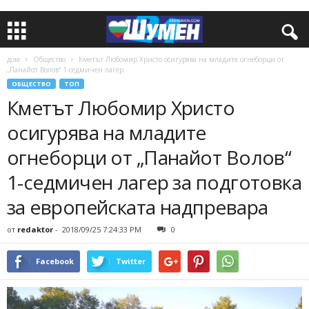
дом
Общество
Кметът Любомир Христо осигурява на младите огнеборци от
„Панайот Волов“ 1-седмичен лагер...
ОБЩЕСТВО
ТОП
Кметът Любомир Христо
осигурява на младите
огнеборци от „Панайот Волов“
1-седмичен лагер за подготовка
за европейската надпревара
от
redaktor
-
2018/09/25 7:24:33 PM
0
Facebook
Twitter