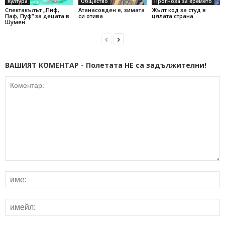
Култура
Общество
Прогноза за времето
Спектакълът „Пиф,
Атанасовден е, зимата
Жълт код за студ в
Паф, Пуф“ за децата в
си отива
цялата страна
Шумен
ВАШИЯТ КОМЕНТАР - Полетата НЕ са задължителни!