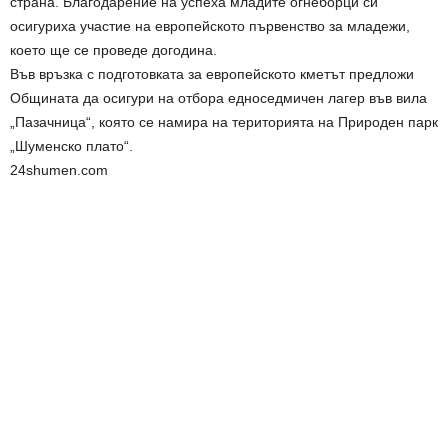
страна. Благодарение на успеха младите огнеборци си
осигуриха участие на европейското първенство за младежи,
което ще се проведе догодина.
Във връзка с подготовката за европейското кметът предложи
Общината да осигури на отбора едноседмичен лагер във вила
„Пазачница“, която се намира на територията на Природен парк
„Шуменско плато“.
24shumen.com