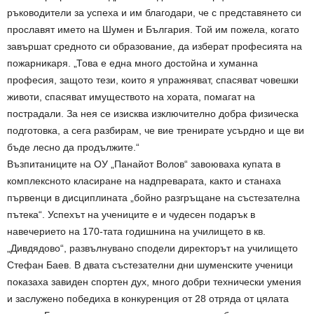
ръководители за успеха и им благодари, че с представянето си
прославят името на Шумен и България. Той им пожела, когато
завършат средното си образование, да изберат професията на
пожарникаря. „Това е една много достойна и хуманна
професия, защото тези, които я упражняват, спасяват човешки
животи, спасяват имуществото на хората, помагат на
пострадали. За нея се изисква изключително добра физическа
подготовка, а сега разбирам, че вие тренирате усърдно и ще ви
бъде лесно да продължите.“
Възпитаниците на ОУ „Панайот Волов“ завоюваха купата в
комплексното класиране на надпреварата, както и станаха
първенци в дисциплината „бойно разгръщане на състезателна
пътека“. Успехът на учениците е и чудесен подарък в
навечерието на 170-тата годишнина на училището в кв.
„Дивдядово“, развълнувано сподели директорът на училището
Стефан Баев. В двата състезателни дни шуменските ученици
показаха завиден спортен дух, много добри технически умения
и заслужено победиха в конкуренция от 28 отряда от цялата