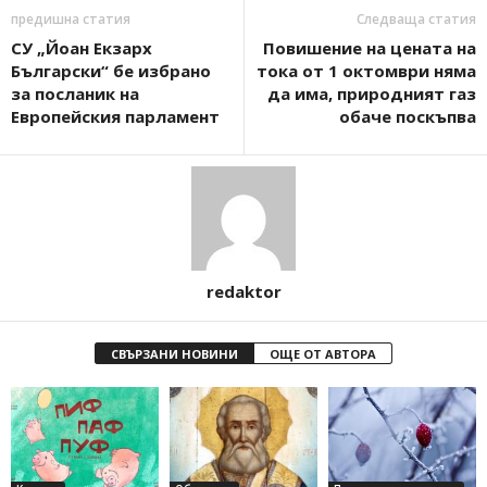
предишна статия
Следваща статия
СУ „Йоан Екзарх
Повишение на цената на
Български“ бе избрано
тока от 1 октомври няма
за посланик на
да има, природният газ
Европейския парламент
обаче поскъпва
redaktor
СВЪРЗАНИ НОВИНИ
ОЩЕ ОТ АВТОРА