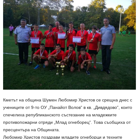
Кметът на община Шумен Любомир Христов се срещна днес с
учениците от 9-то ОУ „Панайот Волов“ в кв. „Дивдядово“, които
спечелиха републиканското състезание на младежките
противопожарни отряди „Млад огнеборец“. Това съобщиха от
пресцентъра на Общината.
Любомир Христов поздрави младите огнеборци и техните