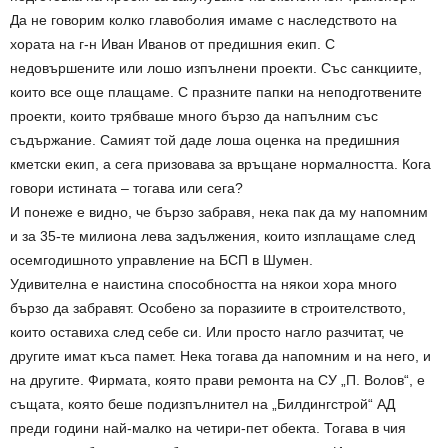
Да не говорим колко главоболия имаме с наследството на
хората на г-н Иван Иванов от предишния екип. С
недовършените или лошо изпълнени проекти. Със санкциите,
които все още плащаме. С празните папки на неподготвените
проекти, които трябваше много бързо да напълним със
съдържание. Самият той даде лоша оценка на предишния
кметски екип, а сега призовава за връщане нормалността. Кога
говори истината – тогава или сега?
И понеже е видно, че бързо забравя, нека пак да му напомним
и за 35-те милиона лева задължения, които изплащаме след
осемгодишното управление на БСП в Шумен.
Удивителна е наистина способността на някои хора много
бързо да забравят. Особено за поразиите в строителството,
които оставиха след себе си. Или просто нагло разчитат, че
другите имат къса памет. Нека тогава да напомним и на него, и
на другите. Фирмата, която прави ремонта на СУ „П. Волов“, е
същата, която беше подизпълнител на „Билдингстрой“ АД
преди години най-малко на четири-пет обекта. Тогава в чия