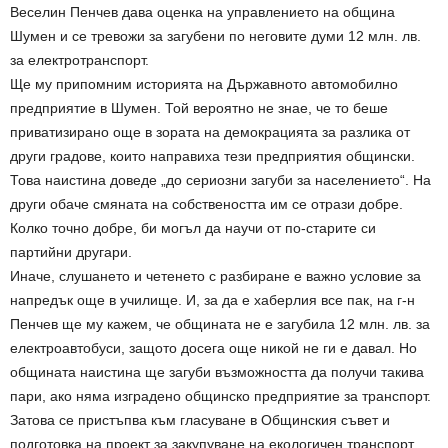
Веселин Пенчев дава оценка на управлението на община
Шумен и се тревожи за загубени по неговите думи 12 млн. лв.
за електротранспорт.
Ще му припомним историята на Държавното автомобилно
предприятие в Шумен. Той вероятно не знае, че то беше
приватизирано още в зората на демокрацията за разлика от
други градове, които направиха тези предприятия общински.
Това наистина доведе „до сериозни загуби за населението“. На
други обаче смяната на собствеността им се отрази добре.
Колко точно добре, би могъл да научи от по-старите си
партийни другари.
Иначе, слушането и четенето с разбиране е важно условие за
напредък още в училище. И, за да е хаберлия все пак, на г-н
Пенчев ще му кажем, че общината не е загубила 12 млн. лв. за
електроавтобуси, защото досега още никой не ги е давал. Но
общината наистина ще загуби възможността да получи такива
пари, ако няма изградено общинско предприятие за транспорт.
Затова се пристъпва към гласуване в Общинския съвет и
подготовка на проект за закупуване на екологичен транспорт.