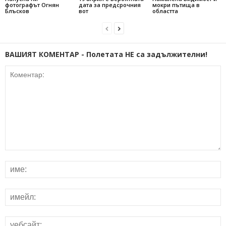
фотографът Огнян
дата за предсрочния
мокри пътища в
Блъсков
вот
областта
ВАШИЯТ КОМЕНТАР - Полетата НЕ са задължителни!