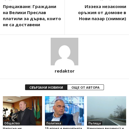
Прецакване: Граждани
Иззеха незаконни
на Велики Преслав
оръжия от домове в
платили за дърва, които
Нови пазар (снимки)
не са доставени
redaktor
СВЪРЗАНИ НОВИНИ
ОЩЕ ОТ АВТОРА
Общество
Политика
Пътища
Напусна ни
19 април е вероятната
Намалена видимост и