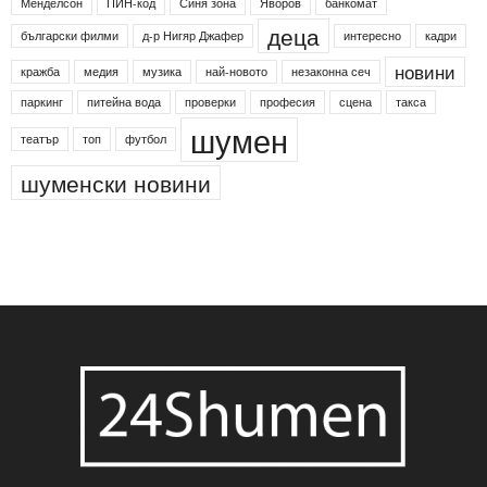
Менделсон
ПИН-код
Синя зона
Яворов
банкомат
деца
български филми
д-р Нигяр Джафер
интересно
кадри
новини
кражба
медия
музика
най-новото
незаконна сеч
паркинг
питейна вода
проверки
професия
сцена
такса
шумен
театър
топ
футбол
шуменски новини