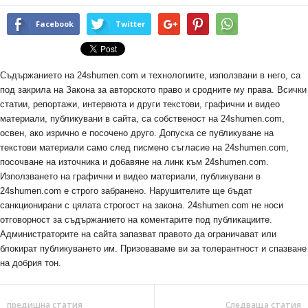
Facebook
Twitter
Съдържанието на 24shumen.com и технологиите, използвани в него, са
под закрила на Закона за авторското право и сродните му права. Всички
статии, репортажи, интервюта и други текстови, графични и видео
материали, публикувани в сайта, са собственост на 24shumen.com,
освен, ако изрично е посочено друго. Допуска се публикуване на
текстови материали само след писмено съгласие на 24shumen.com,
посочване на източника и добавяне на линк към 24shumen.com.
Използването на графични и видео материали, публикувани в
24shumen.com е строго забранено. Нарушителите ще бъдат
санкционирани с цялата строгост на закона. 24shumen.com не носи
отговорност за съдържанието на коментарите под публикациите.
Администраторите на сайта запазват правото да ограничават или
блокират публикуването им. Призоваваме ви за толерантност и спазване
на добрия тон.
предишна статия
Следваща статия