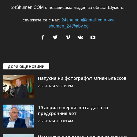
24Shumen.COM е независима медия за област Шумен...
свържете се с нас:
24shumen@gmail.com или
shumen_24@abv.bg
ДОРИ ОЩЕ НОВИНИ
Напусна ни фотографът Огнян Блъсков
2026/01/24 5:12:15 PM
19 април е вероятната дата за
предсрочния вот
2026/01/24 9:31:09 AM
Намалена видимост и мокри пътища в