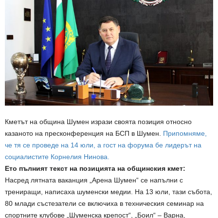
Кметът на община Шумен изрази своята позиция относно
казаното на пресконференция на БСП в Шумен.
Припомняме,
че тя се проведе на 14 юли, а гост на форума бе лидерът на
социалистите Корнелия Нинова.
Ето пълният текст на позицията на общинския кмет:
Насред лятната ваканция „Арена Шумен“ се напълни с
трениращи, написаха шуменски медии. На 13 юли, тази събота,
80 млади състезатели се включиха в техническия семинар на
спортните клубове „Шуменска крепост“, „Боил“ – Варна,