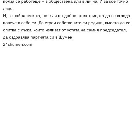
полза се работеше – в обществена или в лична. И за кое точно
лице.
И, в крайна сметка, не е ли по-добре столетницата да се вгледа
повече в себе си. Да строи собствените си редици, вместо да се
опитва с лъжи, които излизат от устата на самия председател,
да оздравява партията си в Шумен.
24shumen.com