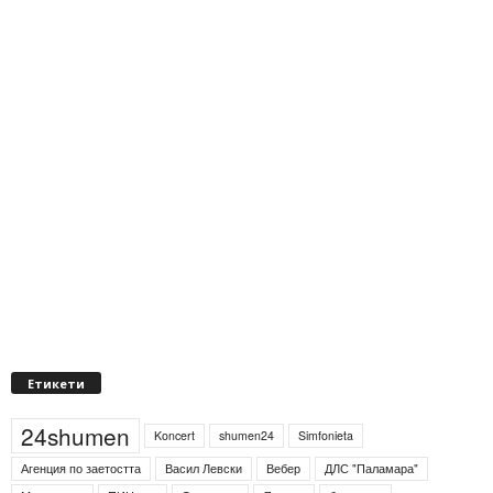
Етикети
24shumen
Koncert
shumen24
Simfonieta
Агенция по заетостта
Васил Левски
Вебер
ДЛС "Паламара"