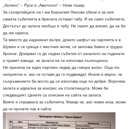
„Хелиос“ – Русе и „Авитохол“ – Нови пазар.
За съпартийците на г-жа Корнелия Нинова обаче и за нея
самата събитията в Арената остават табу. И не само събитията.
Достъпът до залата изобщо е табу. Не смеят да влязат, да не би
да им хареса.
Та вместо да надникнат вътре, докато шефът на партията е в
Шумен и се среща с местния актив, се започва бавно и трудно
броене. Докарват го до седем събития от началото на годината
и правят извода, че залата не се използва пълноценно.
Не прилича на един партиен лидер да говори ангро. Още по-
неприятно е, ако се оставя да го подвеждат. Иначе е вярно, че
съоръжението би могло да се използва още по-добре. Впрочем,
залата е идеална за конгрес на столетницата. Може би
следващият. Цените са описани на сайта на залата.
Вижте и справката за събитията. Макар че, ако човек иска, може
да ги прочете пак в сайта.