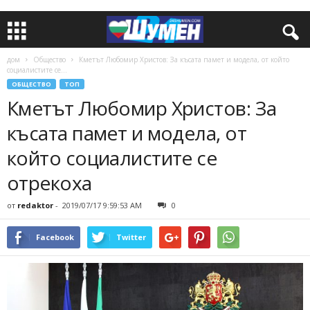
дом
Общество
Кметът Любомир Христов: За късата памет и модела, от който
социалистите се...
ОБЩЕСТВО
ТОП
Кметът Любомир Христов: За
късата памет и модела, от
който социалистите се
отрекоха
от
redaktor
-
2019/07/17 9:59:53 AM
0
Facebook
Twitter