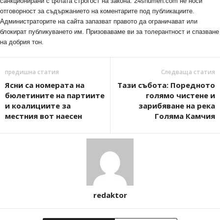
санкционирани с цялата строгост на закона. 24shumen.com не носи
отговорност за съдържанието на коментарите под публикациите.
Администраторите на сайта запазват правото да ограничават или
блокират публикуването им. Призоваваме ви за толерантност и спазване
на добрия тон.
предишна статия
Следваща статия
Ясни са номерата на
Тази събота: Поредното
бюлетините на партиите
голямо чистене и
и коалициите за
зарибяване на река
местния вот наесен
Голяма Камчия
redaktor