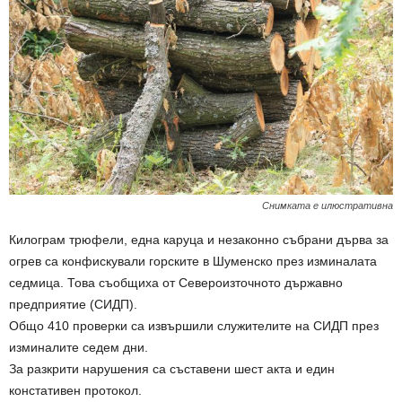
Снимката е илюстративна
Килограм трюфели, една каруца и незаконно събрани дърва за
огрев са конфискували горските в Шуменско през изминалата
седмица. Това съобщиха от Североизточното държавно
предприятие (СИДП).
Общо 410 проверки са извършили служителите на СИДП през
изминалите седем дни.
За разкрити нарушения са съставени шест акта и един
констативен протокол.