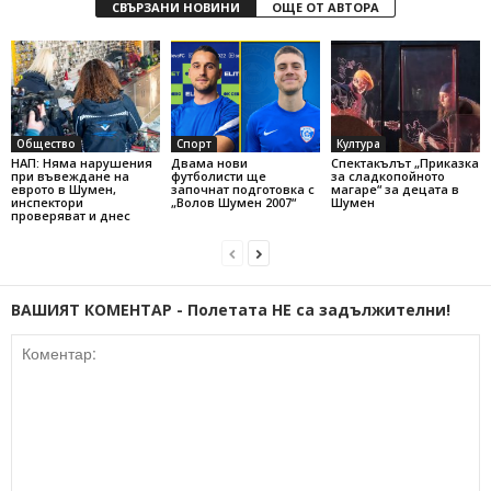
СВЪРЗАНИ НОВИНИ
ОЩЕ ОТ АВТОРА
Общество
Спорт
Култура
НАП: Няма нарушения
Двама нови
Спектакълът „Приказка
при въвеждане на
футболисти ще
за сладкопойното
еврото в Шумен,
започнат подготовка с
магаре“ за децата в
инспектори
„Волов Шумен 2007“
Шумен
проверяват и днес
ВАШИЯТ КОМЕНТАР - Полетата НЕ са задължителни!