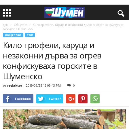
дом
Общество
Кило трюфели, каруца и незаконни дърва за огрев конфискуваха
горските в Шуменско
ОБЩЕСТВО
ТОП
Кило трюфели, каруца и
незаконни дърва за огрев
конфискуваха горските в
Шуменско
от
redaktor
-
2019/09/25 12:09:43 PM
0
Facebook
Twitter