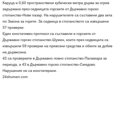
Каруца и 0,60 пространствени кубически метра дърва за огрев
задържаха през седмицата горските от Държавно горско
стопанство-Нови пазар. На нарушителите са съставени два акта
по Закона за горите. За седмица в стопанството са извършени
37 проверки.
Един констативен протокол са съставили и горските от
Държавно горско стопанство-Шумен, които през седмицата са
извършили 59 проверки на превозни средства и обекти за добив
на дървесина.
42 са проверките в Държавно ловно стопанство-Паламара за
периода, а 43 в Държавно горско стопанство-Смядово.
Нарушения не са констатирани.
24shumen.com