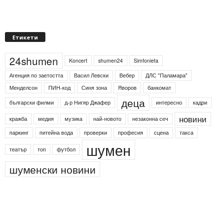
Етикети
24shumen
Koncert
shumen24
Simfonieta
Агенция по заетостта
Васил Левски
Вебер
ДЛС "Паламара"
Менделсон
ПИН-код
Синя зона
Яворов
банкомат
деца
български филми
д-р Нигяр Джафер
интересно
кадри
новини
кражба
медия
музика
най-новото
незаконна сеч
паркинг
питейна вода
проверки
професия
сцена
такса
шумен
театър
топ
футбол
шуменски новини