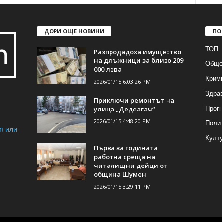
ДОРИ ОЩЕ НОВИНИ
ПО
ТОП
Разпродадоха имущество
на длъжници за близо 209
Обще
000 лева
Крим
2026/01/15 6:03:26 PM
Здра
Приключи ремонтът на
Прогн
улица „Дедеагач“
2026/01/15 4:48:20 PM
Поли
m или
Култ
Първа за годината
работна среща на
читалищни дейци от
община Шумен
2026/01/15 3:29:11 PM