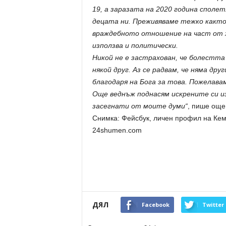
19, а заразата на 2020 година сполет
децата ни. Преживяваме тежко както
враждебното отношение на част от х
използва и политически.
Никой не е застрахован, че болестта 
някой друг. Аз се радвам, че няма др
благодаря на Бога за това. Пожелавам
Още веднъж поднасям искрените си из
засегнати от моите думи“
, пише още
Снимка: Фейсбук, личен профил на Ке
24shumen.com
ДЯЛ
Facebook
Twitter