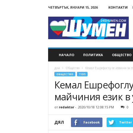
ЧЕТВЪРТЪК, ЯНУАРИ 15, 2026
КОНТАКТИ
24Shumen.COM
НАЧАЛО
ПОЛИТИКА
ОБЩЕСТВО
дом
Общество
Кемал Ешрефоглу се извини за п
ОБЩЕСТВО
ТОП
Кемал Ешрефоглу 
майчиния език в
от
redaktor
-
2020/10/18 12:08:15 PM
0
ДЯЛ
Facebook
Twitter