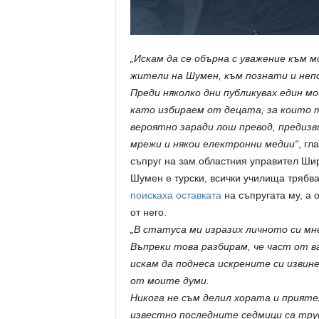
„Искам да се обърна с уважение към 
жители на Шумен, към познати и неп
Преди няколко дни публикувах един мо
като избираем от децата, за които т
вероятно заради лош превод, предизв
мрежи и някои електронни медии“
, гл
съпруг на зам.областния управител Шир
Шумен е турски, всички училища трябва
поискаха оставката
на съпругата му, а 
от него.
„В статуса ми изразих личното си мне
Въпреки това разбирам, че част от в
искам да поднеса искрените си извине
от моите думи.
Никога не съм делил хората и прияте
известно последните седмици са тру