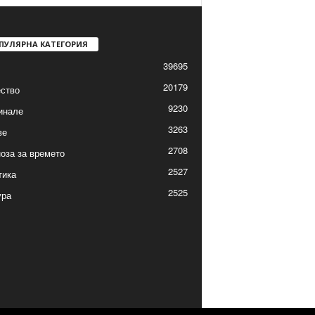
ПУЛЯРНА КАТЕГОРИЯ
39695
20179
ство
9230
инале
3263
ве
2708
оза за времето
2527
тика
2525
ура