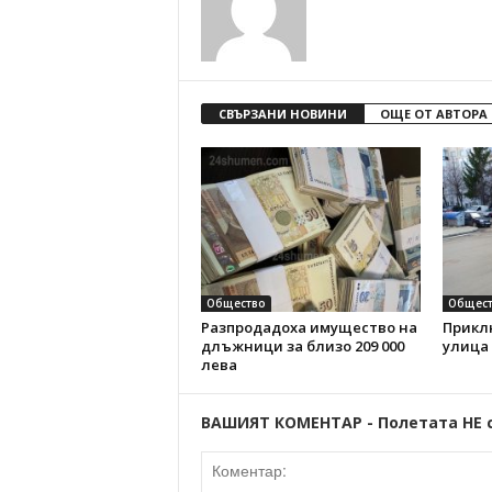
СВЪРЗАНИ НОВИНИ
ОЩЕ ОТ АВТОРА
Общество
Общест
Разпродадоха имущество на
Прикл
длъжници за близо 209 000
улица
лева
ВАШИЯТ КОМЕНТАР - Полетата НЕ 