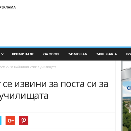
РЕКЛАМА
КРИМИНАЛЕ
24RODOPI
24SMOLIAN
24BULGARIA
КУ
оста си за майчиния език в училищата
се извини за поста си за
 училищата