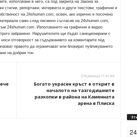
е, използвани в него, са под закрила на Закона за
ки статии, репортажи, интервюта и други текстови, графични и
обственост на 24shumen.com, освен, ако изрично е посочено
 материали само след писмено съгласие на 24shumen.com,
 към 24shumen.com. Използването на графични и видео
трого забранено. Нарушителите ще бъдат санкционирани с
е носи отговорност за съдържанието на коментарите под
апазват правото да ограничават или блокират публикуването
ане на добрия тон.
Следваща статия
вече
Богато украсен кръст е открит в
началото на тазгодишните
разкопки в района на Каменната
арена в Плиска
Ет
2