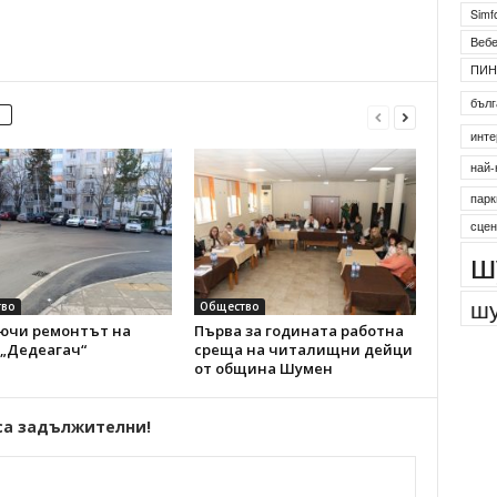
Simf
Веб
ПИН
бълг
инте
най-
парк
сцен
ш
шу
во
Общество
ючи ремонтът на
Първа за годината работна
 „Дедеагач“
среща на читалищни дейци
от община Шумен
са задължителни!