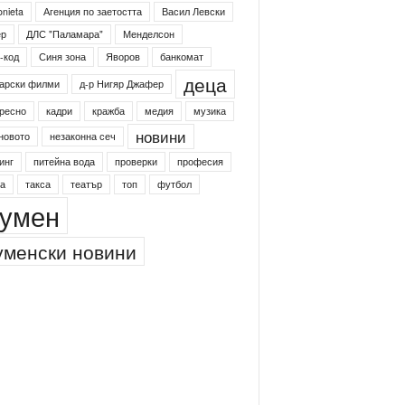
onieta
Агенция по заетостта
Васил Левски
ер
ДЛС "Паламара"
Менделсон
-код
Синя зона
Яворов
банкомат
деца
арски филми
д-р Нигяр Джафер
ресно
кадри
кражба
медия
музика
новини
новото
незаконна сеч
инг
питейна вода
проверки
професия
а
такса
театър
топ
футбол
умен
менски новини