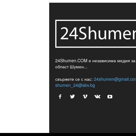
24Shumen.COM е независима медия за
област Шумен...
свържете се с нас:
24shumen@gmail.co
shumen_24@abv.bg