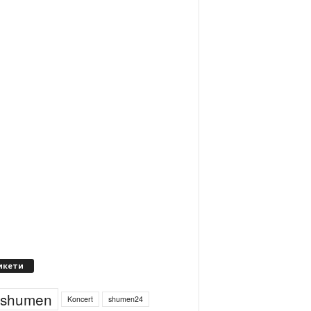
икети
4shumen
Koncert
shumen24