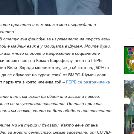
моите приятели и към всички мои съграждани и
ознати.
й статус във фейсбук за изучаването на турски език
ой е майчин език в училищата в Шумен. Моите думи,
икаха много спорове и напрежение в социалните
аси новият пост на Кемал Ешрефоглу, член на ГЕРБ
ин Вели. Заради мнението му, че „тъй като над 50% от
 да се обучават на турски език“ от ВМРО-Шумен дори
от партията в която членува той –
ГЕРБ се разграничиха
ние и не съм искал да обидя или засегна никого.
ас са се почувствали засегнати. По тази причина
ния към всички, които са били обидени или засегнати
лите ми на турци и българи. Както вече стана
дни за моето семейство. Бяхме засегнати от COVID-