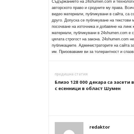
Съдържанието на 24shumen.com и технологиит
авторското право и сродните му права. Всич
видео материали, публикувани в сайта, са с
друго. Допуска се публикуване на текстови
посочване на източника и добавяне на линк
материали, публикувани в 24shumen.com е с
цялата строгост на закона. 24shumen.com н
публикациите. Администраторите на сайта з
им. Призоваваме ви за толерантност и спазв
предишна статия
Близо 128 000 декара са засети 
с есенници в област Шумен
redaktor