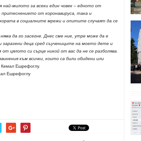
я най-милото за всеки един човек – едното от
 притеснението от коронавируса, така и
ората в социалните мрежи и опитите случаят да се
няма да го засегне. Днес сме ние, утре може да е
уги заразени деца сред съучениците на моето дете и
 от цялото си сърце никой от вас да не се разболява.
винения към всички, които са били обидени или
 Кемал Ешрефоглу.
мал Ешрефоглу