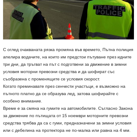
С оглед очакваната рязка промяна във времето, Пътна полиция
апелира водачите, на които им предстои пътуване през идните
три дни, да тръгват на път с подготвени за движение в зимни
условия моторни превозни средства и да шофират със
съобразена с променящите се условия скорост.
Когато преминавате през сенчести участъци, е възможно на
пътното платно да се образува лед, затова шофирайте с
особено внимание.
Време е за смяна на гумите на автомобилите. Съгласно Закона
за движение по пътищата от 15 ноември моторните превозни
средства трябва да са с гуми, предназначени за зимни условия
или с дебелина на протектора не по-малка или равна на 4 мм.