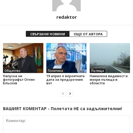
redaktor
СВЪРЗАНИ НОВИНИ
ОЩЕ ОТ АВТОРА
Общество
Политика
Пътища
Напусна ни
19 април е вероятната
Намалена видимост и
фотографът Огнян
дата за предсрочния
мокри пътища в
Блъсков
вот
областта
ВАШИЯТ КОМЕНТАР - Полетата НЕ са задължителни!