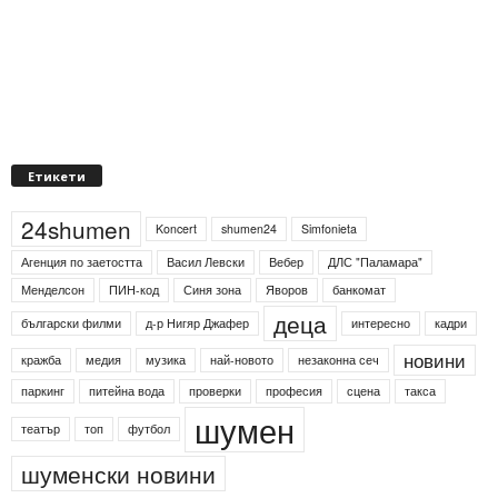
Етикети
24shumen
Koncert
shumen24
Simfonieta
Агенция по заетостта
Васил Левски
Вебер
ДЛС "Паламара"
Менделсон
ПИН-код
Синя зона
Яворов
банкомат
деца
български филми
д-р Нигяр Джафер
интересно
кадри
новини
кражба
медия
музика
най-новото
незаконна сеч
паркинг
питейна вода
проверки
професия
сцена
такса
шумен
театър
топ
футбол
шуменски новини