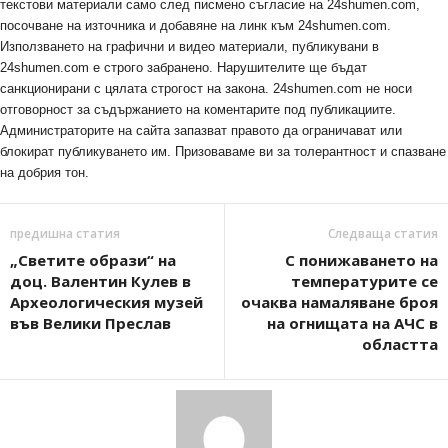
текстови материали само след писмено съгласие на 24shumen.com,
посочване на източника и добавяне на линк към 24shumen.com.
Използването на графични и видео материали, публикувани в
24shumen.com е строго забранено. Нарушителите ще бъдат
санкционирани с цялата строгост на закона. 24shumen.com не носи
отговорност за съдържанието на коментарите под публикациите.
Администраторите на сайта запазват правото да ограничават или
блокират публикуването им. Призоваваме ви за толерантност и спазване
на добрия тон.
предишна статия
Следваща статия
„Светите образи“ на
С понижаването на
доц. Валентин Кулев в
температурите се
Археологическия музей
очаква намаляване броя
във Велики Преслав
на огнищата на АЧС в
областта