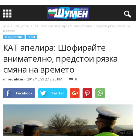
дом
Общество
КАТ апелира: Шофирайте внимателно, предстои рязка смяна на
времето
ОБЩЕСТВО
ТОП
КАТ апелира: Шофирайте
внимателно, предстои рязка
смяна на времето
от
redaktor
-
2019/10/29 2:18:26 PM
0
Facebook
Twitter