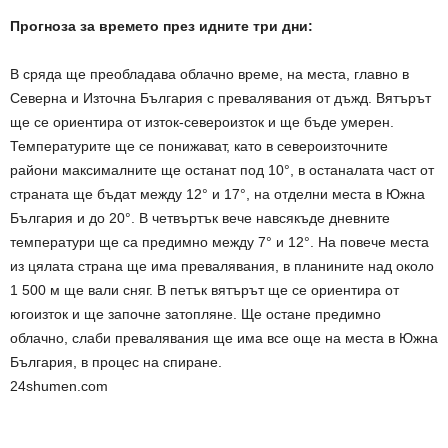
Прогноза за времето през идните три дни:
В сряда ще преобладава облачно време, на места, главно в
Северна и Източна България с превалявания от дъжд. Вятърът
ще се ориентира от изток-североизток и ще бъде умерен.
Температурите ще се понижават, като в североизточните
райони максималните ще останат под 10°, в останалата част от
страната ще бъдат между 12° и 17°, на отделни места в Южна
България и до 20°. В четвъртък вече навсякъде дневните
температури ще са предимно между 7° и 12°. На повече места
из цялата страна ще има превалявания, в планините над около
1 500 м ще вали сняг. В петък вятърът ще се ориентира от
югоизток и ще започне затопляне. Ще остане предимно
облачно, слаби превалявания ще има все още на места в Южна
България, в процес на спиране.
24shumen.com