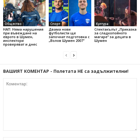
Общество
Спорт
Култура
НАП: Няма нарушения
Двама нови
Спектакълът „Приказка
при въвеждане на
футболисти ще
за сладкопойното
еврото в Шумен,
започнат подготовка с
магаре“ за децата в
инспектори
„Волов Шумен 2007“
Шумен
проверяват и днес
ВАШИЯТ КОМЕНТАР - Полетата НЕ са задължителни!