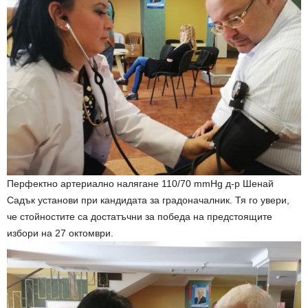
Перфектно артериално налягане 110/70 mmHg д-р Шенай
Садък установи при кандидата за градоначалник. Тя го увери,
че стойностите са достатъчни за победа на предстоящите
избори на 27 октомври.