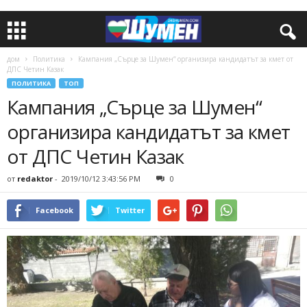
дом
Политика
Кампания „Сърце за Шумен“ организира кандидатът за кмет от
ДПС Четин Казак
ПОЛИТИКА
ТОП
Кампания „Сърце за Шумен“
организира кандидатът за кмет
от ДПС Четин Казак
от
redaktor
-
2019/10/12 3:43:56 PM
0
Facebook
Twitter