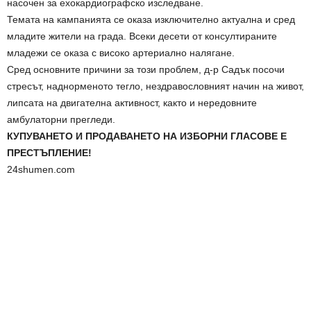
насочен за ехокардиографско изследване.
Темата на кампанията се оказа изключително актуална и сред
младите жители на града. Всеки десети от консултираните
младежи се оказа с високо артериално налягане.
Сред основните причини за този проблем, д-р Садък посочи
стресът, наднорменото тегло, нездравословният начин на живот,
липсата на двигателна активност, както и нередовните
амбулаторни прегледи.
КУПУВАНЕТО И ПРОДАВАНЕТО НА ИЗБОРНИ ГЛАСОВЕ Е
ПРЕСТЪПЛЕНИЕ!
24shumen.com