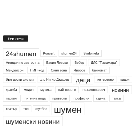
Етикети
24shumen
Koncert
shumen24
Simfonieta
Агенция по заетостта
Васил Левски
Вебер
ДЛС "Паламара"
Менделсон
ПИН-код
Синя зона
Яворов
банкомат
деца
български филми
д-р Нигяр Джафер
интересно
кадри
новини
кражба
медия
музика
най-новото
незаконна сеч
паркинг
питейна вода
проверки
професия
сцена
такса
шумен
театър
топ
футбол