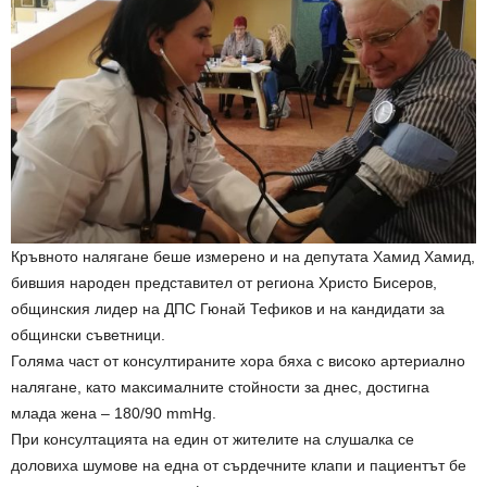
Кръвното налягане беше измерено и на депутата Хамид Хамид,
бившия народен представител от региона Христо Бисеров,
общинския лидер на ДПС Гюнай Тефиков и на кандидати за
общински съветници.
Голяма част от консултираните хора бяха с високо артериално
налягане, като максималните стойности за днес, достигна
млада жена – 180/90 mmHg.
При консултацията на един от жителите на слушалка се
доловиха шумове на една от сърдечните клапи и пациентът бе