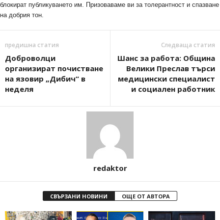
блокират публикуването им. Призоваваме ви за толерантност и спазване
на добрия тон.
предишна статия
Следваща статия
Доброволци
Шанс за работа: Община
организират почистване
Велики Преслав търси
на язовир „Дибич“ в
медицински специалист
неделя
и социален работник
redaktor
СВЪРЗАНИ НОВИНИ
ОЩЕ ОТ АВТОРА