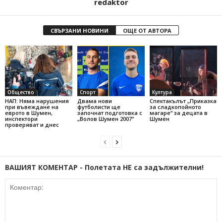
redaktor
СВЪРЗАНИ НОВИНИ
ОЩЕ ОТ АВТОРА
Общество
Спорт
Култура
НАП: Няма нарушения
Двама нови
Спектакълът „Приказка
при въвеждане на
футболисти ще
за сладкопойното
еврото в Шумен,
започнат подготовка с
магаре“ за децата в
инспектори
„Волов Шумен 2007“
Шумен
проверяват и днес
ВАШИЯТ КОМЕНТАР - Полетата НЕ са задължителни!