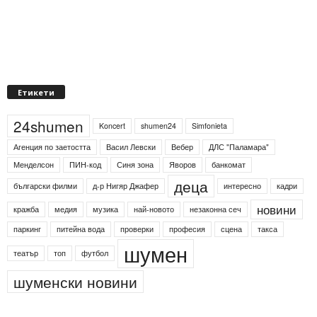
Етикети
24shumen
Koncert
shumen24
Simfonieta
Агенция по заетостта
Васил Левски
Вебер
ДЛС "Паламара"
Менделсон
ПИН-код
Синя зона
Яворов
банкомат
деца
български филми
д-р Нигяр Джафер
интересно
кадри
новини
кражба
медия
музика
най-новото
незаконна сеч
паркинг
питейна вода
проверки
професия
сцена
такса
шумен
театър
топ
футбол
шуменски новини