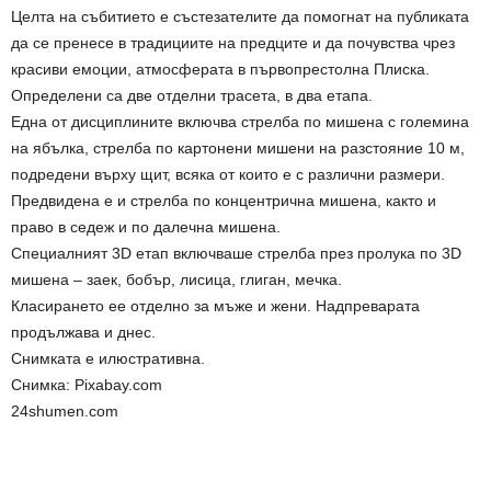
Целта на събитието е състeзателите да помогнат на публиката
да се пренесе в традициите на предците и да почувства чрез
красиви емоции, атмосферата в първопрестолна Плиска.
Определени са две отделни трасета, в два етапа.
Една от дисциплините включва стрелба по мишена с големина
на ябълка, стрелба по картонени мишени на разстояние 10 м,
подредени върху щит, всяка от които е с различни размери.
Предвидена е и стрелба по концентрична мишена, както и
право в седеж и по далечна мишена.
Специалният 3D етап включваше стрелба през пролука по 3D
мишена – заек, бобър, лисица, глиган, мечка.
Класирането ее отделно за мъже и жени. Надпреварата
продължава и днес.
Снимката е илюстративна.
Снимка: Pixabay.com
24shumen.com