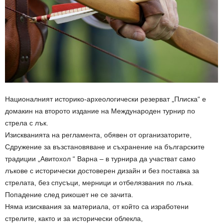
Националният историко-археологически резерват „Плиска“ е
домакин на второто издание на Международен турнир по
стрела с лък.
Изискванията на регламента, обявен от организаторите,
Сдружение за възстановяване и съхранение на българските
традиции „Авитохол “ Варна – в турнира да участват само
лъкове с исторически достоверен дизайн и без поставка за
стрелата, без спусъци, мерници и отбелязвания по лъка.
Попадение след рикошет не се зачита.
Няма изисквания за материала, от който са изработени
стрелите, както и за исторически облекла,