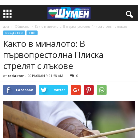
дом
Общество
Както в миналото: В първопрестолна Плиска стрелят с лъкове
ОБЩЕСТВО
ТОП
Както в миналото: В
първопрестолна Плиска
стрелят с лъкове
от
redaktor
-
2019/08/04 9:21:58 AM
0
Facebook
Twitter