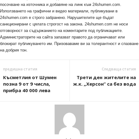
посочване на източника и добавяне на линк към 24shumen.com.
Използването на графични и видео материали, публикувани в
24shumen.com е строго забранено. Нарушителите ще бъдат
санкционирани с цялата строгост на закона. 24shumen.com не носи
отговорност за съдържанието на коментарите под публикациите.
Администраторите на сайта запазват правото да ограничават или
блокират публикуването им. Призоваваме ви за толерантност и спазване
на добрия тон.
предишна статия
Следваща статия
Късметлия от Шумен
Трети ден жителите на
позна 9 от 9 числа,
ж.к. „Херсон“ са без вода
прибра 40 000 лева