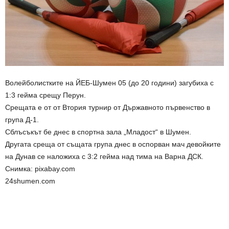
Волейболистките на ЙЕБ-Шумен 05 (до 20 години) загубиха с
1:3 гейма срещу Перун.
Срещата е от от Втория турнир от Държавното първенство в
група Д-1.
Сблъсъкът бе днес в спортна зала „Младост“ в Шумен.
Другата среща от същата група днес в оспорван мач девойките
на Дунав се наложиха с 3:2 гейма над тима на Варна ДСК.
Снимка: pixabay.com
24shumen.com