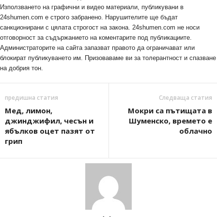
Използването на графични и видео материали, публикувани в
24shumen.com е строго забранено. Нарушителите ще бъдат
санкционирани с цялата строгост на закона. 24shumen.com не носи
отговорност за съдържанието на коментарите под публикациите.
Администраторите на сайта запазват правото да ограничават или
блокират публикуването им. Призоваваме ви за толерантност и спазване
на добрия тон.
предишна статия
Следваща статия
Мед, лимон,
Мокри са пътищата в
джинджифил, чесън и
Шуменско, времето е
ябълков оцет пазят от
облачно
грип