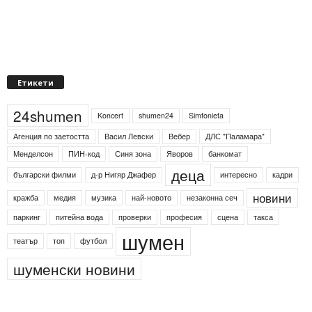
Етикети
24shumen
Koncert
shumen24
Simfonieta
Агенция по заетостта
Васил Левски
Вебер
ДЛС "Паламара"
Менделсон
ПИН-код
Синя зона
Яворов
банкомат
деца
български филми
д-р Нигяр Джафер
интересно
кадри
новини
кражба
медия
музика
най-новото
незаконна сеч
паркинг
питейна вода
проверки
професия
сцена
такса
шумен
театър
топ
футбол
шуменски новини