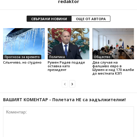
redaktor
СВЪРЗАНИ НОВИНИ
ОЩЕ ОТ АВТОРА
Прогноза за времето
Политика
Общество
Слънчево, но студено
Румен Радев подаде
Два случая на
оставка като
фалшиво евро в
президент
Шумен и над 170 жалби
до местната КЗП
ВАШИЯТ КОМЕНТАР - Полетата НЕ са задължителни!