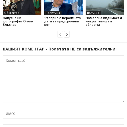
Общество
Политика
Пътища
Напусна ни
19 април е вероятната
Намалена видимост и
фотографът Огнян
дата за предсрочния
мокри пътища в
Блъсков
вот
областта
ВАШИЯТ КОМЕНТАР - Полетата НЕ са задължителни!