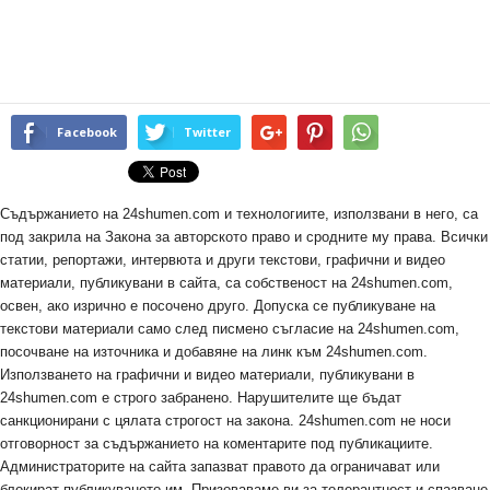
Facebook
Twitter
Съдържанието на 24shumen.com и технологиите, използвани в него, са
под закрила на Закона за авторското право и сродните му права. Всички
статии, репортажи, интервюта и други текстови, графични и видео
материали, публикувани в сайта, са собственост на 24shumen.com,
освен, ако изрично е посочено друго. Допуска се публикуване на
текстови материали само след писмено съгласие на 24shumen.com,
посочване на източника и добавяне на линк към 24shumen.com.
Използването на графични и видео материали, публикувани в
24shumen.com е строго забранено. Нарушителите ще бъдат
санкционирани с цялата строгост на закона. 24shumen.com не носи
отговорност за съдържанието на коментарите под публикациите.
Администраторите на сайта запазват правото да ограничават или
блокират публикуването им. Призоваваме ви за толерантност и спазване