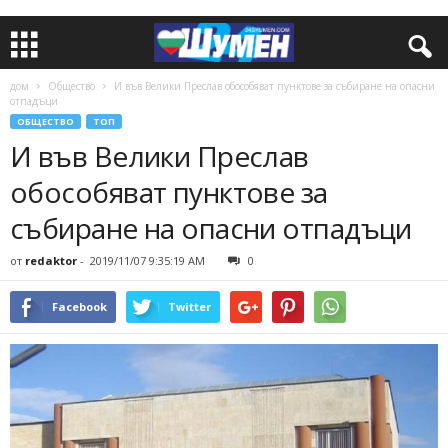
дом
Общество
И във Велики Преслав обособяват пунктове за събиране на опасни
отпадъци
ОБЩЕСТВО
ТОП
И във Велики Преслав
обособяват пунктове за
събиране на опасни отпадъци
от
redaktor
-
2019/11/07 9:35:19 AM
0
Facebook
Twitter