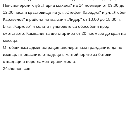
Пенсионерски клуб „Парна махала“ на 14 ноември от 09.00 до
12.00 часа и кръстовище на ул. „Стефан Караджа“ и ул. „Любен
Каравелов“ в района на магазин „Лидер“ от 13.00 до 15.30 ч.
В кв. „Кирково“ и селата пунктовете са обособени пред
кметството. Кампанията ще стартира от 20 ноември до края на
месеца.
От общинска администрация апелират към гражданите да не
изхвърлят опасните отпадъци в контейнерите за битови
отпадъци и нерегламентирани места.
24shumen.com