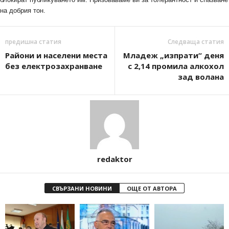
на добрия тон.
предишна статия
Следваща статия
Райони и населени места
Младеж „изпрати“ деня
без електрозахранване
с 2,14 промила алкохол
зад волана
redaktor
СВЪРЗАНИ НОВИНИ
ОЩЕ ОТ АВТОРА