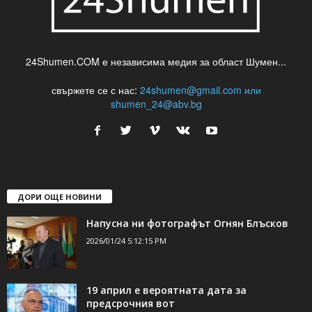
24Shumen.COM е независима медия за област Шумен...
свържете се с нас:
24shumen@gmail.com или
shumen_24@abv.bg
ДОРИ ОЩЕ НОВИНИ
Напусна ни фотографът Огнян Блъсков
2026/01/24 5:12:15 PM
19 април е вероятната дата за
предсрочния вот