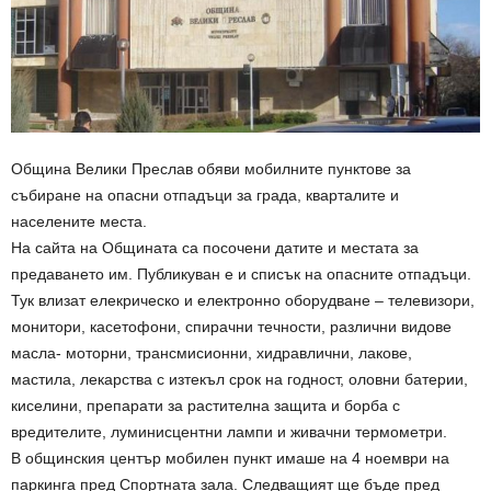
Община Велики Преслав обяви мобилните пунктове за
събиране на опасни отпадъци за града, кварталите и
населените места.
На сайта на Общината са посочени датите и местата за
предаването им. Публикуван е и списък на опасните отпадъци.
Тук влизат елекрическо и електронно оборудване – телевизори,
монитори, касетофони, спирачни течности, различни видове
масла- моторни, трансмисионни, хидравлични, лакове,
мастила, лекарства с изтекъл срок на годност, оловни батерии,
киселини, препарати за растителна защита и борба с
вредителите, луминисцентни лампи и живачни термометри.
В общинския център мобилен пункт имаше на 4 ноември на
паркинга пред Спортната зала. Следващият ще бъде пред