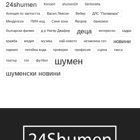
24shumen
Koncert
shumen24
Simfonieta
Агенция по заетостта
Васил Левски
Вебер
ДЛС "Паламара"
Менделсон
ПИН-код
Синя зона
Яворов
банкомат
деца
български филми
д-р Нигяр Джафер
интересно
кадри
новини
кражба
медия
музика
най-новото
незаконна сеч
паркинг
питейна вода
проверки
професия
сцена
такса
шумен
театър
топ
футбол
шуменски новини