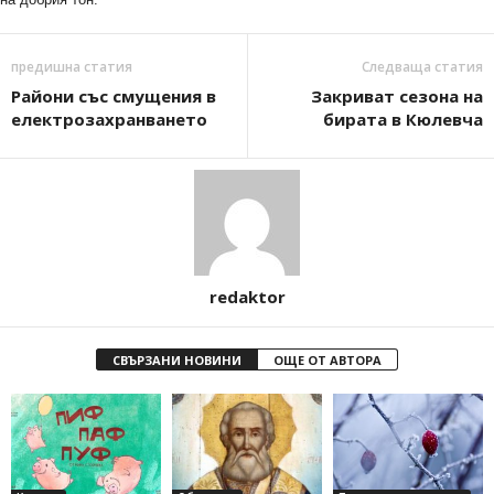
предишна статия
Следваща статия
Райони със смущения в
Закриват сезона на
електрозахранването
бирата в Кюлевча
redaktor
СВЪРЗАНИ НОВИНИ
ОЩЕ ОТ АВТОРА