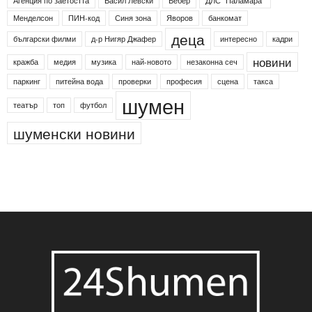
Агенция по заетостта
Васил Левски
Вебер
ДЛС "Паламара"
Менделсон
ПИН-код
Синя зона
Яворов
банкомат
деца
български филми
д-р Нигяр Джафер
интересно
кадри
новини
кражба
медия
музика
най-новото
незаконна сеч
паркинг
питейна вода
проверки
професия
сцена
такса
шумен
театър
топ
футбол
шуменски новини