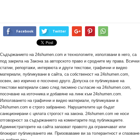
Facebook
Twitter
Съдържанието на 24shumen.com и технологиите, използвани в него, са
под закрила на Закона за авторското право и сродните му права. Всички
статии, репортажи, интервюта и други текстови, графични и видео
материали, публикувани в сайта, са собственост на 24shumen.com,
освен, ако изрично е посочено друго. Допуска се публикуване на
текстови материали само след писмено съгласие на 24shumen.com,
посочване на източника и добавяне на линк към 24shumen.com.
Използването на графични и видео материали, публикувани в
24shumen.com е строго забранено. Нарушителите ще бъдат
санкционирани с цялата строгост на закона. 24shumen.com не носи
отговорност за съдържанието на коментарите под публикациите.
Администраторите на сайта запазват правото да ограничават или
блокират публикуването им. Призоваваме ви за толерантност и спазване
на добрия тон.