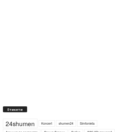
Етикети
24shumen
Koncert
shumen24
Simfonieta