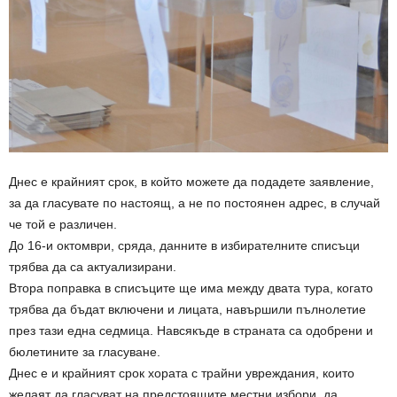
Днес е крайният срок, в който можете да подадете заявление,
за да гласувате по настоящ, а не по постоянен адрес, в случай
че той е различен.
До 16-и октомври, сряда, данните в избирателните списъци
трябва да са актуализирани.
Втора поправка в списъците ще има между двата тура, когато
трябва да бъдат включени и лицата, навършили пълнолетие
през тази една седмица. Навсякъде в страната са одобрени и
бюлетините за гласуване.
Днес е и крайният срок хората с трайни увреждания, които
желаят да гласуват на предстоящите местни избори, да