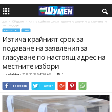
дом
Общество
Изтича крайният срок за подаване на заявления за гласуване по
настоящ адрес...
ОБЩЕСТВО
ТОП
Изтича крайният срок за
подаване на заявления за
гласуване по настоящ адрес на
местните избори
от
redaktor
-
2019/10/12 9:47:02 AM
0
Facebook
Twitter