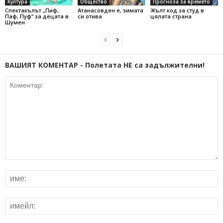
Култура
Общество
Прогноза за времето
Спектакълът „Пиф,
Атанасовден е, зимата
Жълт код за студ в
Паф, Пуф“ за децата в
си отива
цялата страна
Шумен
ВАШИЯТ КОМЕНТАР - Полетата НЕ са задължителни!