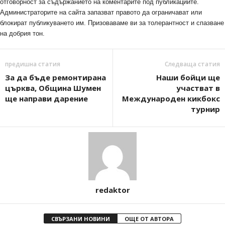
отговорност за съдържанието на коментарите под публикациите.
Администраторите на сайта запазват правото да ограничават или
блокират публикуването им. Призоваваме ви за толерантност и спазване
на добрия тон.
предишна статия
Следваща статия
За да бъде ремонтирана
Наши бойци ще
църква, Община Шумен
участват в
ще направи дарение
Международен кикбокс
турнир
redaktor
СВЪРЗАНИ НОВИНИ
ОЩЕ ОТ АВТОРА