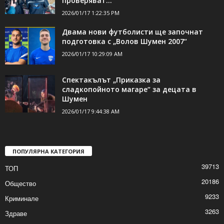
проверяват...
2026/01/17 1:22:35 PM
Двама нови футболисти ще започнат
подготовка с „Волов Шумен 2007“
2026/01/17 10:29:09 AM
Спектакълът „Приказка за
сладкопойното магаре“ за децата в
Шумен
2026/01/17 9:44:38 AM
ПОПУЛЯРНА КАТЕГОРИЯ
39713
ТОП
20186
Общество
9233
Криминале
3263
Здраве