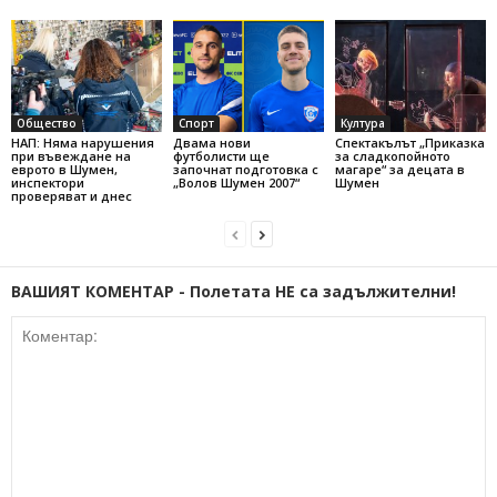
Общество
Спорт
Култура
НАП: Няма нарушения
Двама нови
Спектакълът „Приказка
при въвеждане на
футболисти ще
за сладкопойното
еврото в Шумен,
започнат подготовка с
магаре“ за децата в
инспектори
„Волов Шумен 2007“
Шумен
проверяват и днес
ВАШИЯТ КОМЕНТАР - Полетата НЕ са задължителни!