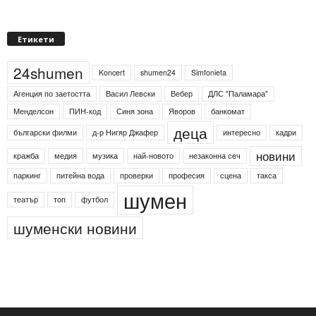
Етикети
24shumen
Koncert
shumen24
Simfonieta
Агенция по заетостта
Васил Левски
Вебер
ДЛС "Паламара"
Менделсон
ПИН-код
Синя зона
Яворов
банкомат
деца
български филми
д-р Нигяр Джафер
интересно
кадри
новини
кражба
медия
музика
най-новото
незаконна сеч
паркинг
питейна вода
проверки
професия
сцена
такса
шумен
театър
топ
футбол
шуменски новини