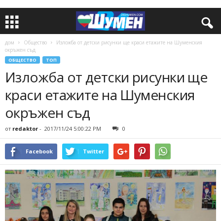
дом
Общество
Изложба от детски рисунки ще краси етажите на Шуменския
окръжен съд
ОБЩЕСТВО
ТОП
Изложба от детски рисунки ще
краси етажите на Шуменския
окръжен съд
от
redaktor
-
2017/11/24 5:00:22 PM
0
Facebook
Twitter