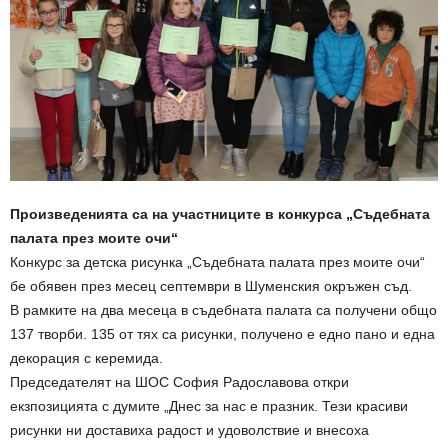
Произведенията са на участниците в конкурса „Съдебната
палата през моите очи“
Конкурс за детска рисунка „Съдебната палата през моите очи“
бе обявен през месец септември в Шуменския окръжен съд.
В рамките на два месеца в съдебната палата са получени общо
137 творби. 135 от тях са рисунки, получено е едно пано и една
декорация с керемида.
Председателят на ШОС София Радославова откри
екзпозицията с думите „Днес за нас е празник. Тези красиви
рисунки ни доставиха радост и удоволствие и внесоха