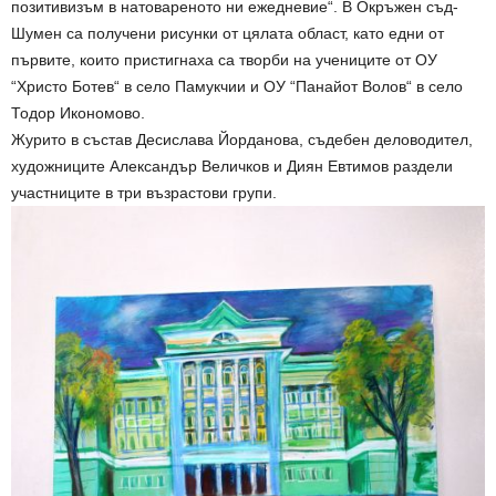
позитивизъм в натовареното ни ежедневие“. В Окръжен съд-
Шумен са получени рисунки от цялата област, като едни от
първите, които пристигнаха са творби на учениците от ОУ
“Христо Ботев“ в село Памукчии и ОУ “Панайот Волов“ в село
Тодор Икономово.
Журито в състав Десислава Йорданова, съдебен деловодител,
художниците Александър Величков и Диян Евтимов раздели
участниците в три възрастови групи.