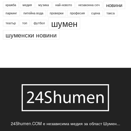
Агенция по заетостта
Васил Левски
Вебер
ДЛС "Паламара"
Менделсон
ПИН-код
Синя зона
Яворов
банкомат
деца
български филми
д-р Нигяр Джафер
интересно
кадри
новини
кражба
медия
музика
най-новото
незаконна сеч
паркинг
питейна вода
проверки
професия
сцена
такса
шумен
театър
топ
футбол
шуменски новини