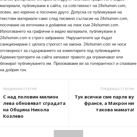
материали, публикувани в сайта, са собственост на 24shumen.com,
освен, ако изрично е посочено друго. Допуска се публикуване на
текстови материали само след писмено съгласие на 24shumen.com,
посочване на източника и добавяне на линк към 24shumen.com.
Използването на графични и видео материали, публикувани в
24shumen.com е строго забранено. Нарушителите ще бъдат
санкционирани с цялата строгост на закона. 24shumen.com не носи
отговорност за съдържанието на коментарите под публикациите.
Администраторите на сайта запазват правото да ограничават или
блокират публикуването им. Призоваваме ви за толерантност и спазване
на добрия тон.
предишна статия
Следваща статия
С над половин милион
Тук всички сме парле ву
лева обновяват сградата
франсе, а Макрон ни
на Община Никола
такова мамата!
Козлево