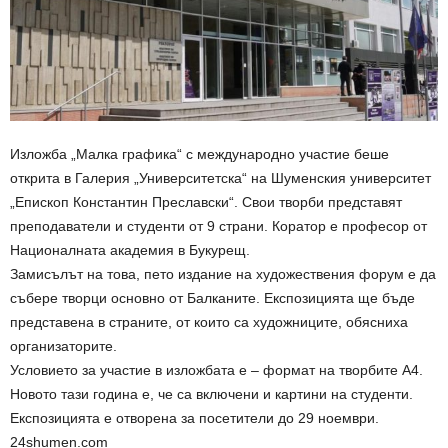
Изложба „Малка графика“ с международно участие беше
открита в Галерия „Университетска“ на Шуменския университет
„Епископ Константин Преславски“. Свои творби представят
преподаватели и студенти от 9 страни. Коратор е професор от
Националната академия в Букурещ.
Замисълът на това, пето издание на художествения форум е да
събере творци основно от Балканите. Експозицията ще бъде
представена в страните, от които са художниците, обясниха
организаторите.
Условието за участие в изложбата е – формат на творбите А4.
Новото тази година е, че са включени и картини на студенти.
Експозицията е отворена за посетители до 29 ноември.
24shumen.com