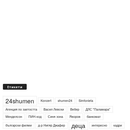
Етикети
24shumen
Koncert
shumen24
Simfonieta