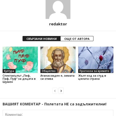
redaktor
СВЪРЗАНИ НОВИНИ
ОЩЕ ОТ АВТОРА
Култура
Общество
Прогноза за времето
Спектакълът „Пиф,
Атанасовден е, зимата
Жълт код за студ в
Паф, Пуф“ за децата в
си отива
цялата страна
Шумен
ВАШИЯТ КОМЕНТАР - Полетата НЕ са задължителни!