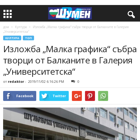
дом
Култура
Изложба „Малка графика“ събра творци от Балканите в Галерия
„Университетска“
КУЛТУРА
ТОП
Изложба „Малка графика“ събра
творци от Балканите в Галерия
„Университетска“
от
redaktor
-
2019/11/02 6:16:26 PM
0
Facebook
Twitter