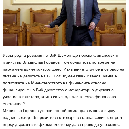
Извънредна ревизия на ВиК-Шумен ще поиска финансовият
министър Владислав Горанов. Той обяви това по време на
парламентарния контрол днес. Изявлението му бе в отговор на
питане на депутата на БСП от Шумен Иван Иванов: Каква е
политиката на Министерството на финансите относно
финансиране на ВиК дружества с мажоритарно държавно
участие в капитала, които са изпаднали в тежко финансово
състояние?
Министър Горанов уточни, че той няма правомощия върху
водния сектор. Въпреки това отговаря за финансовия контрол
върху държавните фирми, което му дава право да упражнява