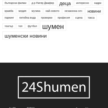
24shumen
Koncert
shumen24
Simfonieta
Агенция по заетостта
Васил Левски
Вебер
ДЛС "Паламара"
Менделсон
ПИН-код
Синя зона
Яворов
банкомат
деца
български филми
д-р Нигяр Джафер
интересно
кадри
новини
кражба
медия
музика
най-новото
незаконна сеч
паркинг
питейна вода
проверки
професия
сцена
такса
шумен
театър
топ
футбол
шуменски новини