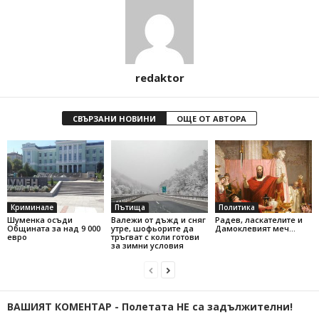
redaktor
СВЪРЗАНИ НОВИНИ
ОЩЕ ОТ АВТОРА
Криминале
Пътища
Политика
Шуменка осъди
Валежи от дъжд и сняг
Радев, ласкателите и
Общината за над 9 000
утре, шофьорите да
Дамоклевият меч…
евро
тръгват с коли готови
за зимни условия
ВАШИЯТ КОМЕНТАР - Полетата НЕ са задължителни!