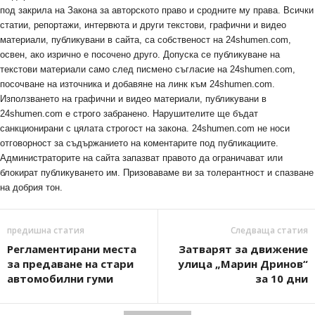
под закрила на Закона за авторското право и сродните му права. Всички
статии, репортажи, интервюта и други текстови, графични и видео
материали, публикувани в сайта, са собственост на 24shumen.com,
освен, ако изрично е посочено друго. Допуска се публикуване на
текстови материали само след писмено съгласие на 24shumen.com,
посочване на източника и добавяне на линк към 24shumen.com.
Използването на графични и видео материали, публикувани в
24shumen.com е строго забранено. Нарушителите ще бъдат
санкционирани с цялата строгост на закона. 24shumen.com не носи
отговорност за съдържанието на коментарите под публикациите.
Администраторите на сайта запазват правото да ограничават или
блокират публикуването им. Призоваваме ви за толерантност и спазване
на добрия тон.
предишна статия
Следваща статия
Регламентирани места
Затварят за движение
за предаване на стари
улица „Марин Дринов“
автомобилни гуми
за 10 дни