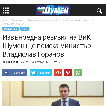
дом
Общество
Извънредна ревизия на ВиК-Шумен ще поиска министър
Владислав Горанов
ОБЩЕСТВО
ТОП
Извънредна ревизия на ВиК-
Шумен ще поиска министър
Владислав Горанов
от
redaktor
-
2019/11/08 5:04:03 PM
0
Facebook
Twitter