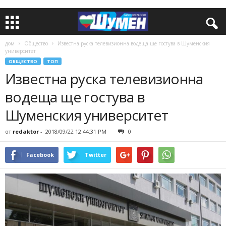
дом
Общество
Известна руска телевизионна водеща ще гостува в Шуменския
университет
ОБЩЕСТВО
ТОП
Известна руска телевизионна
водеща ще гостува в
Шуменския университет
от
redaktor
-
2018/09/22 12:44:31 PM
0
Facebook
Twitter