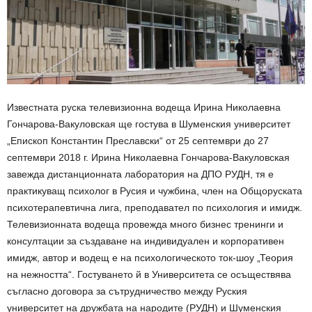
Известната руска телевизионна водеща Ирина Николаевна
Гончарова-Вакуловская ще гостува в Шуменския университет
„Епископ Константин Преславски“ от 25 септември до 27
септември 2018 г. Ирина Николаевна Гончарова-Вакуловская
завежда дистанционната лаборатория на ДПО РУДН, тя е
практикуващ психолог в Русия и чужбина, член на Общоруската
психотерапевтична лига, преподавател по психология и имидж.
Телевизионната водеща провежда много бизнес тренинги и
консултации за създаване на индивидуален и корпоративен
имидж, автор и водещ е на психологическото ток-шоу „Теория
на нежността“. Гостуването й в Университета се осъществява
съгласно договора за сътрудничество между Руския
университет на дружбата на народите (РУДН) и Шуменския