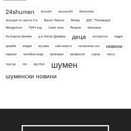
Етикети
24shumen
Koncert
shumen24
Simfonieta
Агенция по заетостта
Васил Левски
Вебер
ДЛС "Паламара"
Менделсон
ПИН-код
Синя зона
Яворов
банкомат
деца
български филми
д-р Нигяр Джафер
интересно
кадри
новини
кражба
медия
музика
най-новото
незаконна сеч
паркинг
питейна вода
проверки
професия
сцена
такса
шумен
театър
топ
футбол
шуменски новини