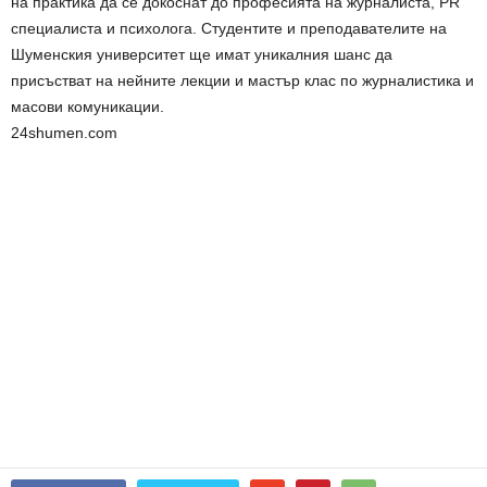
на практика да се докоснат до професията на журналиста, РR
специалиста и психолога. Студентите и преподавателите на
Шуменския университет ще имат уникалния шанс да
присъстват на нейните лекции и мастър клас по журналистика и
масови комуникации.
24shumen.com