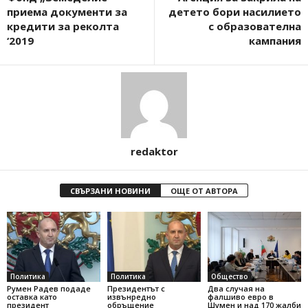
приема документи за
детето бори насилието
кредити за реколта
с образователна
‘2019
кампания
redaktor
СВЪРЗАНИ НОВИНИ
ОЩЕ ОТ АВТОРА
Политика
Политика
Общество
Румен Радев подаде
Президентът с
Два случая на
оставка като
извънредно
фалшиво евро в
президент
обръщение
Шумен и над 170 жалби