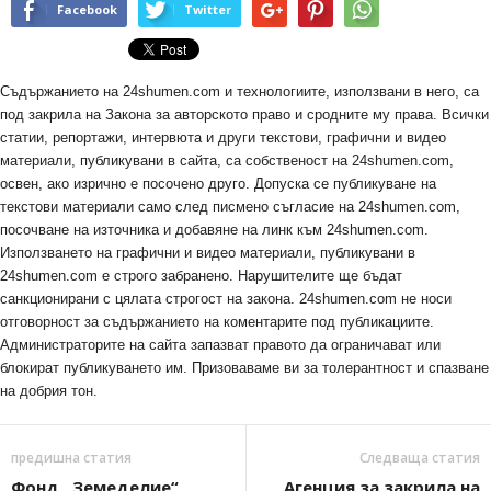
Facebook
Twitter
Съдържанието на 24shumen.com и технологиите, използвани в него, са
под закрила на Закона за авторското право и сродните му права. Всички
статии, репортажи, интервюта и други текстови, графични и видео
материали, публикувани в сайта, са собственост на 24shumen.com,
освен, ако изрично е посочено друго. Допуска се публикуване на
текстови материали само след писмено съгласие на 24shumen.com,
посочване на източника и добавяне на линк към 24shumen.com.
Използването на графични и видео материали, публикувани в
24shumen.com е строго забранено. Нарушителите ще бъдат
санкционирани с цялата строгост на закона. 24shumen.com не носи
отговорност за съдържанието на коментарите под публикациите.
Администраторите на сайта запазват правото да ограничават или
блокират публикуването им. Призоваваме ви за толерантност и спазване
на добрия тон.
предишна статия
Следваща статия
Фонд „Земеделие“
Агенция за закрила на