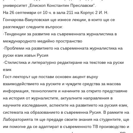
университет „Епископ Константин Преславски“.
На 26 септември от 10 ч. в зала 211 на Корпус 2 И. Н.
Гончарова-Вакуловская ще изнесе лекции, в които ще се
разглеждат следните въпроси:
·Тенденции за развитие на съвременната журналистика в
международното медийно пространство
·Проблеми на развитието на съвременната журналистика на
руски език извън Русия
·Стилистика и литературно редактиране на текстове на руски
език
Гост-лекторът ще постави основен акцент върху
взаимодействието на руските и чуждите средства за масова
информация, технологиите и начините за открито представяне
на история от журналистите, актуалните направления в
научните изследвания, аспектите на развитието на руския език,
системата на образованието в съвременна Русия. В рамките на
Лабораторията тя ще предаде своите знания на студентите, ще
им помогне да се адаптират в съвременното ТВ производство и