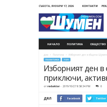
СЪБОТА, ЯНУАРИ 17, 2026
КОНТАКТИ
РЕ
24Shumen.COM
НАЧАЛО
ПОЛИТИКА
ОБЩЕСТВО
дом
Политика
Изборният ден в община Шумен 
ПОЛИТИКА
ТОП
Изборният ден 
приключи, активн
от
redaktor
-
2019/10/27 8:58:34 PM
0
ДЯЛ
Facebook
Twitter