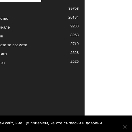
39708
20184
ство
9233
инале
3263
ве
2710
оза за времето
2528
тика
2525
ура
зи сайт, ние ще приемем, че сте съгласни и доволни.
Контакти
Реклама