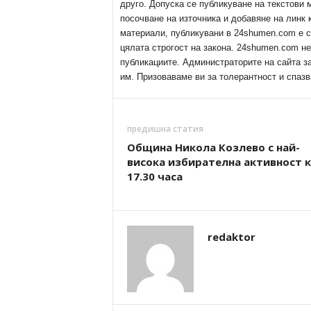
друго. Допуска се публикуване на текстови
посочване на източника и добавяне на линк
материали, публикувани в 24shumen.com е с
цялата строгост на закона. 24shumen.com н
публикациите. Администраторите на сайта з
им. Призоваваме ви за толерантност и спазв
предишна статия
Община Никола Козлево с най-
висока избирателна активност 
17.30 часа
redaktor