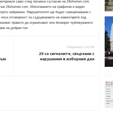
 материали само след писмено съгласие на 24shumen.com,
 към 24shumen.com. Използването на графични и видео
трого забранено. Нарушителите ще бъдат санкционирани с
е носи отговорност за съдържанието на коментарите под
апазват правото да ограничават или блокират публикуването
ане на добрия тон.
Следваща статия
29 са сигналите, свързани с
към
нарушения в изборния ден