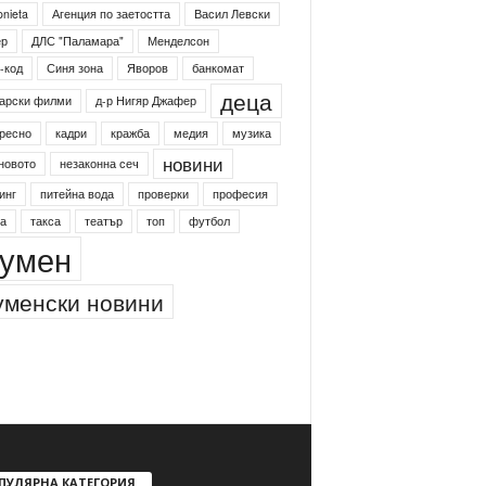
onieta
Агенция по заетостта
Васил Левски
ер
ДЛС "Паламара"
Менделсон
-код
Синя зона
Яворов
банкомат
деца
арски филми
д-р Нигяр Джафер
ресно
кадри
кражба
медия
музика
новини
новото
незаконна сеч
инг
питейна вода
проверки
професия
а
такса
театър
топ
футбол
умен
менски новини
ПУЛЯРНА КАТЕГОРИЯ