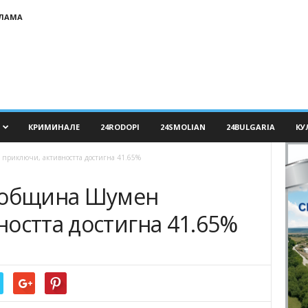
КЛАМА
КРИМИНАЛЕ
24RODOPI
24SMOLIAN
24BULGARIA
КУ
приключи, активността достигна 41.65%
в община Шумен
остта достигна 41.65%