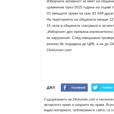
Изборната активност за кмет на общин
сравнение през 2015 година на първи т
От имащите право на грас 81 049 души 
На територията на общината имаше 127
15 села в общината гласуваха и за мес
„Изборният ден премина изключително 
за нарушения. След извършени проверк
реално бе подадена до ЦИК, а не до О
24shumen.com
ДЯЛ
Facebook
Twitter
Съдържанието на 24shumen.com и технологиит
авторското право и сродните му права. Всич
видео материали, публикувани в сайта, са с