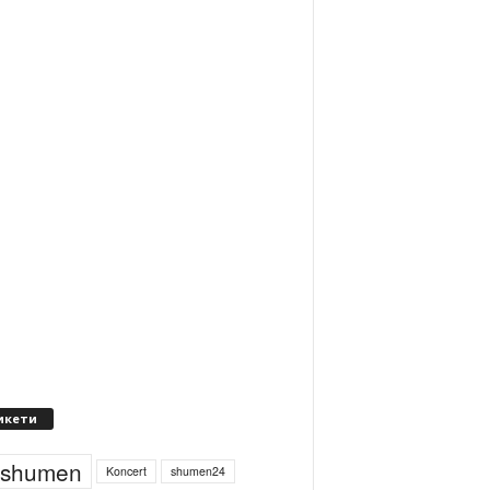
икети
4shumen
Koncert
shumen24