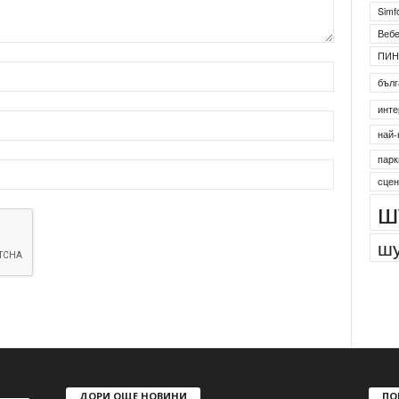
Simf
Веб
ПИН
бълг
инте
най-
парк
сцен
ш
шу
ДОРИ ОЩЕ НОВИНИ
ПО