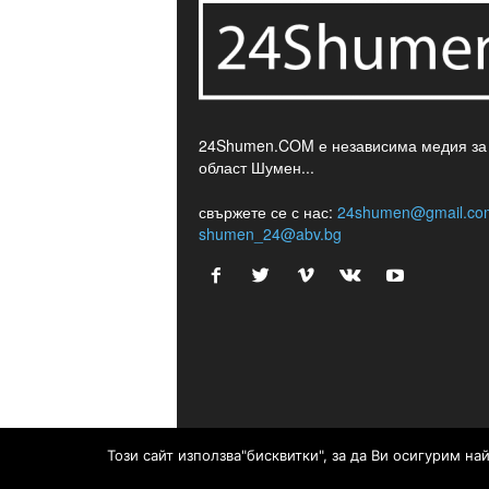
24Shumen.COM е независима медия за
област Шумен...
свържете се с нас:
24shumen@gmail.co
shumen_24@abv.bg
Този сайт използва"бисквитки", за да Ви осигурим н
© © 2017 24Shumen.COM. Изработка и поддръжк
Timag.EU
и
CHOCHEV TEAM