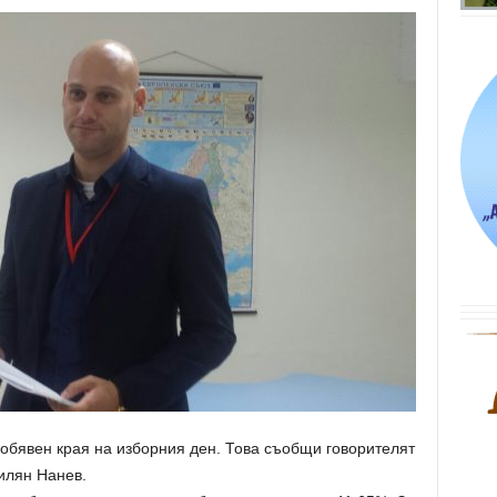
 обявен края на изборния ден. Това съобщи говорителят
илян Нанев.