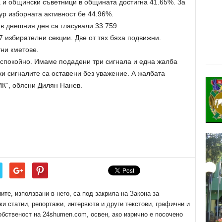
а и общински съветници в общината достигна 41.65%. За
ур изборната активност бе 44.96%.
в днешния ден са гласували 33 759.
 избирателни секции. Две от тях бяха подвижни.
тни кметове.
спокойно. Имаме подадени три сигнала и една жалба
и сигналите са оставени без уважение. А жалбата
ИК“, обясни Дилян Нанев.
е, използвани в него, са под закрила на Закона за
ки статии, репортажи, интервюта и други текстови, графични и
обственост на 24shumen.com, освен, ако изрично е посочено