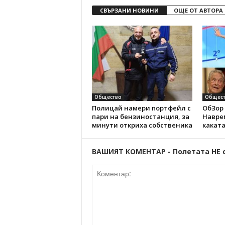
СВЪРЗАНИ НОВИНИ
ОЩЕ ОТ АВТОРА
Общество
Общест
Полицай намери портфейл с
ОбЗор 
пари на бензиностанция, за
Наврем
минути откриха собственика
каката
ВАШИЯТ КОМЕНТАР - Полетата НЕ 