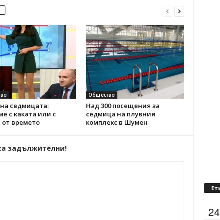
во
Общество
на седмицата:
Над 300 посещения за
е с каката или с
седмица на плувния
 от времето
комплекс в Шумен
са задължителни!
Ет
2