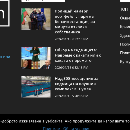
ТОП
Полицай намери
портфейл с пари на
Обще
бензиностанция, за
Крим
минути откриха
собственика
Здра
2026/01/16 8:32:10 PM
Прогн
ОбЗор на седмицата:
Поли
Навреме с каката или с
m или
каката от времето
Култ
2026/01/16 6:32:18 PM
Над 300 посещения за
седмица на плувния
комплекс в Шумен
2026/01/16 5:20:06 PM
ай-доброто изживяване в уебсайта. Ако продължите да използвате то
а от
Приемам
Общи условия