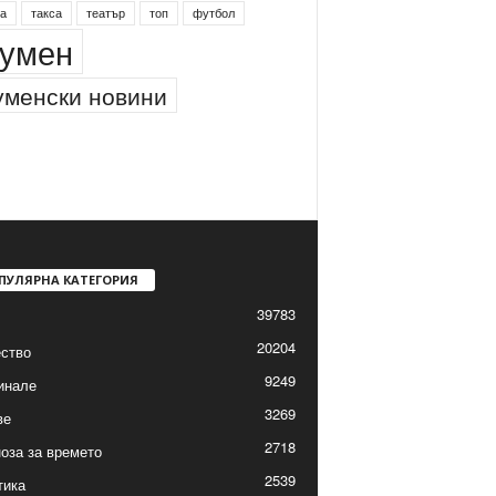
а
такса
театър
топ
футбол
умен
менски новини
ПУЛЯРНА КАТЕГОРИЯ
39783
20204
ство
9249
инале
3269
ве
2718
оза за времето
2539
тика