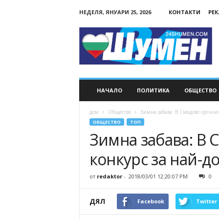
НЕДЕЛЯ, ЯНУАРИ 25, 2026
КОНТАКТИ
РЕ
24Shumen.COM
НАЧАЛО
ПОЛИТИКА
ОБЩЕСТВО
дом
Общество
Зимна забава: В Смядово органи
ОБЩЕСТВО
ТОП
Зимна забава: В 
конкурс за най-д
от
redaktor
-
2018/03/01 12:20:07 PM
0
ДЯЛ
Facebook
Twitter