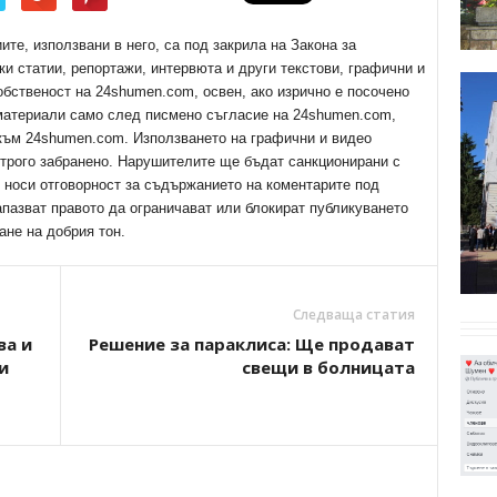
е, използвани в него, са под закрила на Закона за
ки статии, репортажи, интервюта и други текстови, графични и
обственост на 24shumen.com, освен, ако изрично е посочено
 материали само след писмено съгласие на 24shumen.com,
 към 24shumen.com. Използването на графични и видео
трого забранено. Нарушителите ще бъдат санкционирани с
е носи отговорност за съдържанието на коментарите под
апазват правото да ограничават или блокират публикуването
ане на добрия тон.
Следваща статия
ва и
Решение за параклиса: Ще продават
и
свещи в болницата