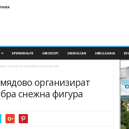
КЛАМА
КРИМИНАЛЕ
24RODOPI
24SMOLIAN
24BULGARIA
КУ
зират конкурс за най-добра снежна фигура
Смядово организират
обра снежна фигура