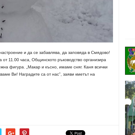
 настроение и да се забавлява, да заповяда в Смядово!
да от 11.00 часа, Общинското ръководство организира
жна фигура. „Макар и късно, имаме сняг. Каня всички
аме Ви! Наградите са от нас”, заяви кметът на