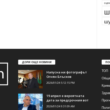
сцен
ш
шу
ДОРИ ОЩЕ НОВИНИ
ПО
ТОП
Напусна ни фотографът
Огнян Блъсков
Обще
2026/01/24 5:12:15 PM
Крим
Здра
19 април е вероятната
Прогн
дата за предсрочния вот
2026/01/24 9:31:09 AM
Поли