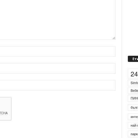
Ет
2
Simf
Веб
ПИН
бълг
инте
най-
парк