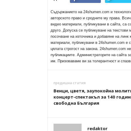
Съдържанието на 24shumen.com и технологиит
авторското право и сродните му права. Всич
видео материали, публикувани в сайта, са с
друго. Допуска се публикуване на текстови
посочване на източника и добавяне на линк
материали, публикувани в 24shumen.com е с
цялата строгост на закона. 24shumen.com н
публикациите. Администраторите на сайта з
им. Призоваваме ви за толерантност и спазв
предишна статия
Венци, цветя, заупокойна молит
концерт-спектакъл за 140 годин
свободна България
redaktor