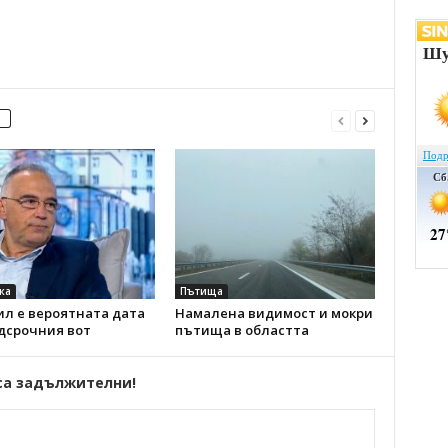
ка
Пътища
ил е вероятната дата
Намалена видимост и мокри
дсрочния вот
пътища в областта
са задължителни!