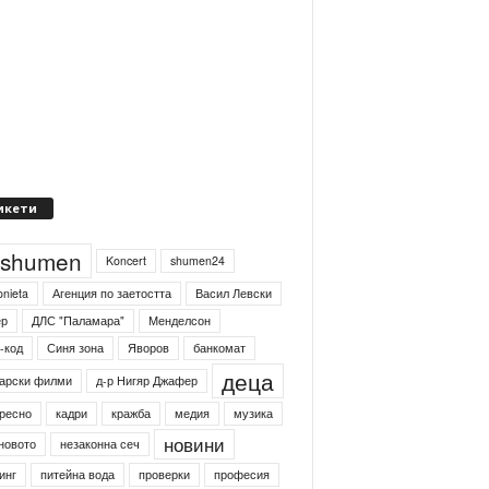
икети
4shumen
Koncert
shumen24
onieta
Агенция по заетостта
Васил Левски
ер
ДЛС "Паламара"
Менделсон
-код
Синя зона
Яворов
банкомат
деца
арски филми
д-р Нигяр Джафер
ресно
кадри
кражба
медия
музика
новини
новото
незаконна сеч
инг
питейна вода
проверки
професия