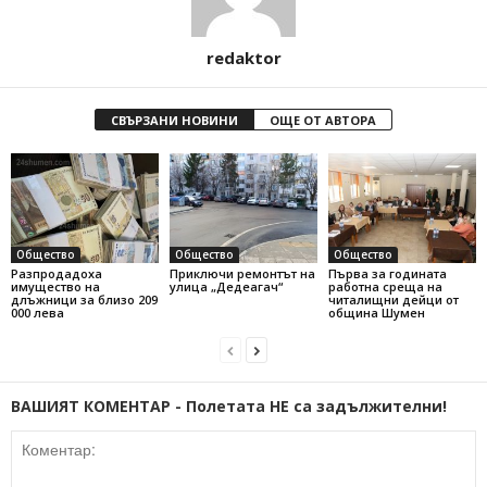
redaktor
СВЪРЗАНИ НОВИНИ
ОЩЕ ОТ АВТОРА
Общество
Общество
Общество
Разпродадоха
Приключи ремонтът на
Първа за годината
имущество на
улица „Дедеагач“
работна среща на
длъжници за близо 209
читалищни дейци от
000 лева
община Шумен
ВАШИЯТ КОМЕНТАР - Полетата НЕ са задължителни!