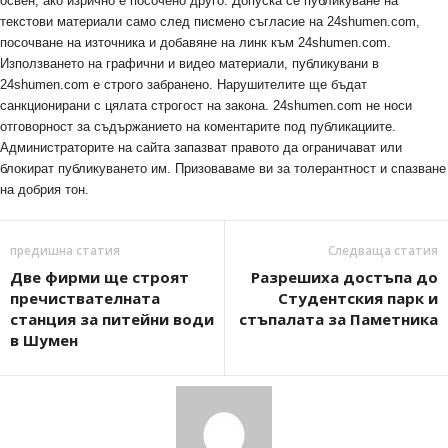
освен, ако изрично е посочено друго. Допуска се публикуване на
текстови материали само след писмено съгласие на 24shumen.com,
посочване на източника и добавяне на линк към 24shumen.com.
Използването на графични и видео материали, публикувани в
24shumen.com е строго забранено. Нарушителите ще бъдат
санкционирани с цялата строгост на закона. 24shumen.com не носи
отговорност за съдържанието на коментарите под публикациите.
Администраторите на сайта запазват правото да ограничават или
блокират публикуването им. Призоваваме ви за толерантност и спазване
на добрия тон.
предишна статия
Следваща статия
Две фирми ще строят
Разрешиха достъпа до
пречиствателната
Студентския парк и
станция за питейни води
стъпалата за Паметника
в Шумен