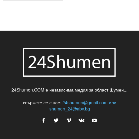
24Shumen.COM е независима медия за област Шумен...
свържете се с нас:
24shumen@gmail.com или
shumen_24@abv.bg