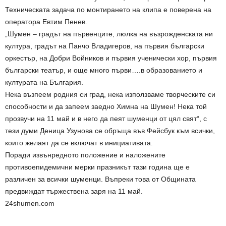
Техническата задача по монтирането на клипа е поверена на
оператора Евтим Пенев.
„Шумен – градът на първенците, люлка на възрожденската ни
култура, градът на Панчо Владигеров, на първия български
оркестър, на Добри Войников и първия ученически хор, първия
български театър, и още много първи….в образованието и
културата на България.
Нека възпеем родния си град, нека използваме творческите си
способности и да запеем заедно Химна на Шумен! Нека той
прозвучи на 11 май и в него да пеят шуменци от цял свят“, с
тези думи Деница Узунова се обръща във Фейсбук към всички,
които желаят да се включат в инициативата.
Поради извънредното положение и наложените
противоепидемични мерки празникът тази година ще е
различен за всички шуменци. Въпреки това от Общината
предвиждат тържествена заря на 11 май.
24shumen.com