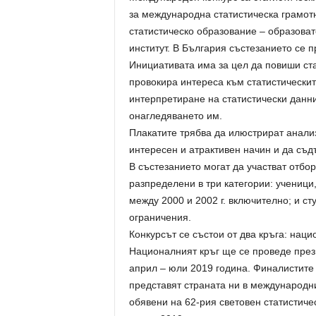
за международна статистическа грамот
статистическо образование – образова
институт. В България състезанието се 
Инициативата има за цел да повиши ста
провокира интереса към статистическит
интерпретиране на статистически данн
онагледяването им.
Плакатите трябва да илюстрират анали
интересен и атрактивен начин и да съд
В състезанието могат да участват отбор
разпределени в три категории: ученици,
между 2000 и 2002 г. включително; и ст
ограничения.
Конкурсът се състои от два кръга: нац
Националният кръг ще се проведе през
април – юли 2019 година. Финалистите 
представят страната ни в международн
обявени на 62-рия световен статистичес