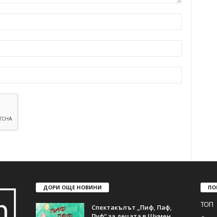
ДОРИ ОЩЕ НОВИНИ
ПО
ТОП
Спектакълът „Пиф, Паф,
Пуф“ за децата в Шумен