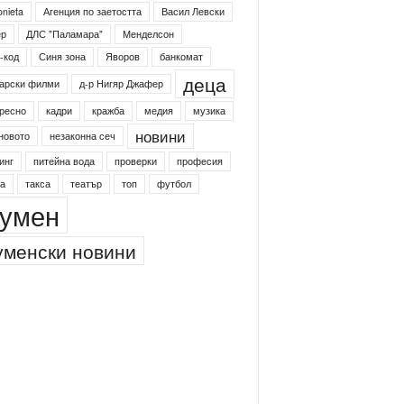
onieta
Агенция по заетостта
Васил Левски
ер
ДЛС "Паламара"
Менделсон
-код
Синя зона
Яворов
банкомат
деца
арски филми
д-р Нигяр Джафер
ресно
кадри
кражба
медия
музика
новини
новото
незаконна сеч
инг
питейна вода
проверки
професия
а
такса
театър
топ
футбол
умен
менски новини