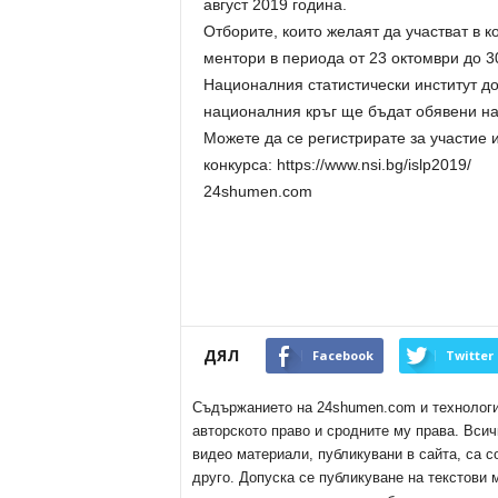
август 2019 година.
Отборите, които желаят да участват в к
ментори в периода от 23 октомври до 30
Националния статистически институт д
националния кръг ще бъдат обявени на
Можете да се регистрирате за участие
конкурса: https://www.nsi.bg/islp2019/
24shumen.com
ДЯЛ
Facebook
Twitter
Съдържанието на 24shumen.com и технологиит
авторското право и сродните му права. Всич
видео материали, публикувани в сайта, са с
друго. Допуска се публикуване на текстови