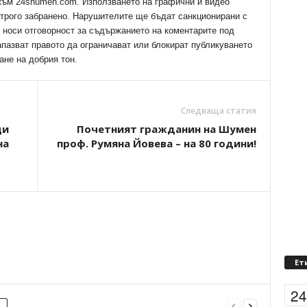
 към 24shumen.com. Използването на графични и видео
трого забранено. Нарушителите ще бъдат санкционирани с
е носи отговорност за съдържанието на коментарите под
апазват правото да ограничават или блокират публикуването
ане на добрия тон.
Следваща статия
ци
Почетният гражданин на Шумен
на
проф. Румяна Йовева – на 80 години!
Ет
2