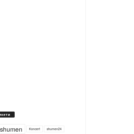
икети
4shumen
Koncert
shumen24