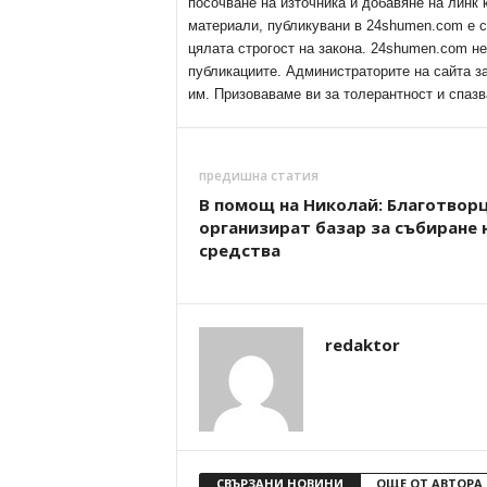
посочване на източника и добавяне на линк
материали, публикувани в 24shumen.com е с
цялата строгост на закона. 24shumen.com н
публикациите. Администраторите на сайта з
им. Призоваваме ви за толерантност и спазв
предишна статия
В помощ на Николай: Благотвор
организират базар за събиране 
средства
redaktor
СВЪРЗАНИ НОВИНИ
ОЩЕ ОТ АВТОРА