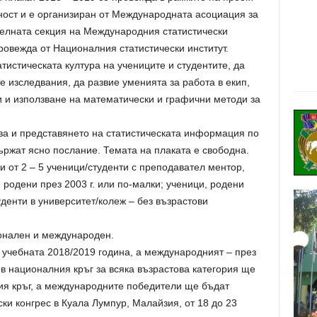
ност и е организиран от Международната асоциация за
телната секция на Международния статистически
провежда от Националния статистически институт.
тистическата култура на учениците и студентите, да
е изследвания, да развие уменията за работа в екип,
и и използване на математически и графични методи за
за и представянето на статистическата информация по
ържат ясно послание. Темата на плаката е свободна.
и от 2 – 5 ученици/студенти с преподавател ментор,
 родени през 2003 г. или по-малки; ученици, родени
уденти в университет/колеж – без възрастови
ионален и международен.
 учебната 2018/2019 година, а международният – през
в националния кръг за всяка възрастова категория ще
ия кръг, а международните победители ще бъдат
ки конгрес в Куала Лумпур, Малайзия, от 18 до 23