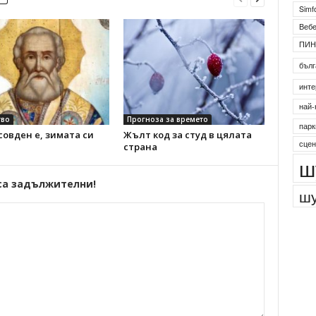
Simf
Веб
ПИН
бълг
инте
най-
во
Прогноза за времето
парк
овден е, зимата си
Жълт код за студ в цялата
сцен
страна
ш
са задължителни!
шу