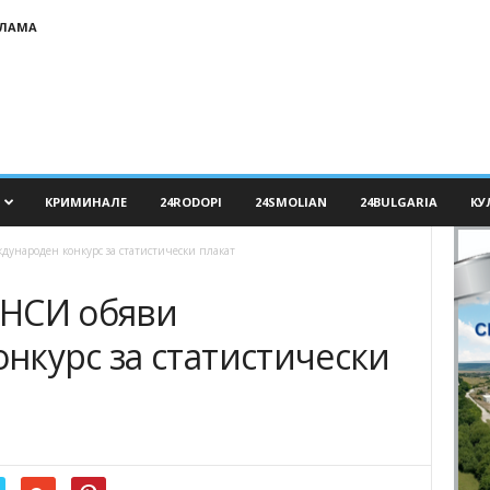
КЛАМА
КРИМИНАЛЕ
24RODOPI
24SMOLIAN
24BULGARIA
КУ
ждународен конкурс за статистически плакат
: НСИ обяви
нкурс за статистически