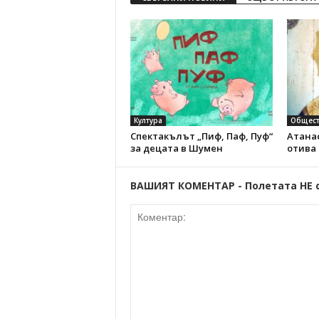
Култура
Общест
Спектакълът „Пиф, Паф, Пуф“
Атанас
за децата в Шумен
отива
ВАШИЯТ КОМЕНТАР - Полетата НЕ 