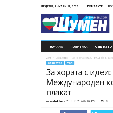
НЕДЕЛЯ, ЯНУАРИ 18, 2026
КОНТАКТИ
РЕ
24Shumen.COM
НАЧАЛО
ПОЛИТИКА
ОБЩЕСТВО
дом
Общество
За хората с идеи: НСИ обяви Ме
ОБЩЕСТВО
ТОП
За хората с идеи
Международен ко
плакат
от
redaktor
-
2018/10/23 6:02:04 PM
0