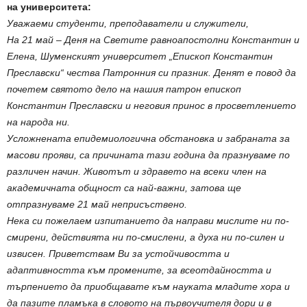
на университета:
Уважаеми студенти, преподаватели и служители,
На 21 май – Деня на Светите равноапостолни Константин и
Елена, Шуменският университет „Епископ Константин
Преславски“ чества Патронния си празник. Денят е повод да
почетем святото дело на нашия патрон епископ
Константин Преславски и неговия принос в просветлението
на народа ни.
Усложнената епидемиологична обстановка и забраната за
масови прояви, са причината тази година да празнуваме по
различен начин. Животът и здравето на всеки член на
академичната общност са най-важни, затова ще
отпразнуваме 21 май неприсъствено.
Нека си пожелаем изпитанието да направи мислите ни по-
смирени, действията ни по-смислени, а духа ни по-силен и
извисен. Приветствам Ви за устойчивостта и
адаптивността към промените, за всеотдайността и
търпението да приобщавате към науката младите хора и
да пазите пламъка в словото на първоучителя дори и в