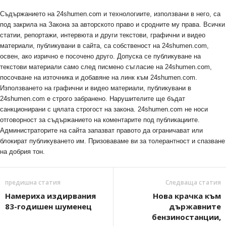
Съдържанието на 24shumen.com и технологиите, използвани в него, са
под закрила на Закона за авторското право и сродните му права. Всички
статии, репортажи, интервюта и други текстови, графични и видео
материали, публикувани в сайта, са собственост на 24shumen.com,
освен, ако изрично е посочено друго. Допуска се публикуване на
текстови материали само след писмено съгласие на 24shumen.com,
посочване на източника и добавяне на линк към 24shumen.com.
Използването на графични и видео материали, публикувани в
24shumen.com е строго забранено. Нарушителите ще бъдат
санкционирани с цялата строгост на закона. 24shumen.com не носи
отговорност за съдържанието на коментарите под публикациите.
Администраторите на сайта запазват правото да ограничават или
блокират публикуването им. Призоваваме ви за толерантност и спазване
на добрия тон.
предишна статия
Следваща статия
Намериха издирвания
Нова крачка към
83-годишен шуменец
държавните
бензиностанции,