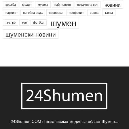
новини
кражба
медия
музика
най-новото
незаконна сеч
паркинг
питейна вода
проверки
професия
сцена
такса
шумен
театър
топ
футбол
шуменски новини
24Shumen.COM е независима медия за област Шумен...