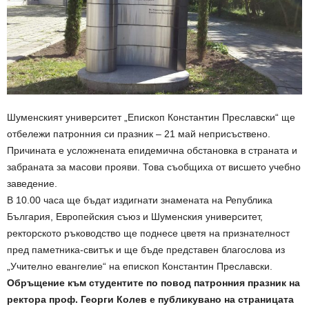
Шуменският университет „Епископ Константин Преславски“ ще
отбележи патронния си празник – 21 май неприсъствено.
Причината е усложнената епидемична обстановка в страната и
забраната за масови прояви. Това съобщиха от висшето учебно
заведение.
В 10.00 часа ще бъдат издигнати знамената на Република
България, Европейския съюз и Шуменския университет,
ректорското ръководство ще поднесе цветя на признателност
пред паметника-свитък и ще бъде представен благослова из
„Учително евангелие“ на епископ Константин Преславски.
Обръщение към студентите по повод патронния празник на
ректора проф. Георги Колев е публикувано на страницата