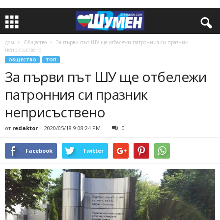
дом
Общество
За първи път ШУ ще отбележи патронния си празник
неприсъствено
ОБЩЕСТВО
ТОП
За първи път ШУ ще отбележи
патронния си празник
неприсъствено
от
redaktor
-
2020/05/18 9:08:24 PM
0
Facebook
Twitter