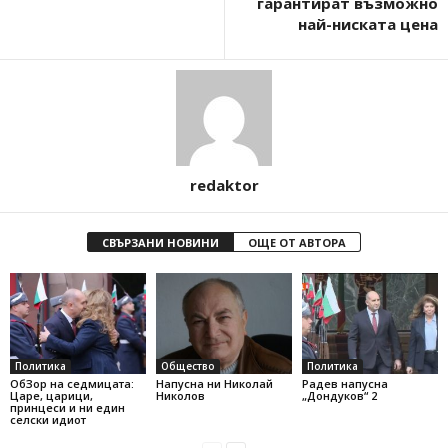
гарантират възможно
най-ниската цена
redaktor
СВЪРЗАНИ НОВИНИ
ОЩЕ ОТ АВТОРА
Политика
Общество
Политика
ОбЗор на седмицата:
Напусна ни Николай
Радев напусна
Царе, царици,
Николов
„Дондуков“ 2
принцеси и ни един
селски идиот