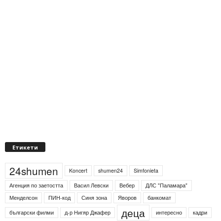
Етикети
24shumen
Koncert
shumen24
Simfonieta
Агенция по заетостта
Васил Левски
Вебер
ДЛС "Паламара"
Менделсон
ПИН-код
Синя зона
Яворов
банкомат
деца
български филми
д-р Нигяр Джафер
интересно
кадри