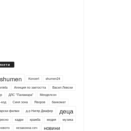
икети
4shumen
Koncert
shumen24
onieta
Агенция по заетостта
Васил Левски
ер
ДЛС "Паламара"
Менделсон
-код
Синя зона
Яворов
банкомат
деца
арски филми
д-р Нигяр Джафер
ресно
кадри
кражба
медия
музика
новини
новото
незаконна сеч