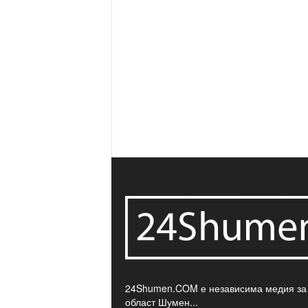
24Shumen.COM е независима медия за
област Шумен...