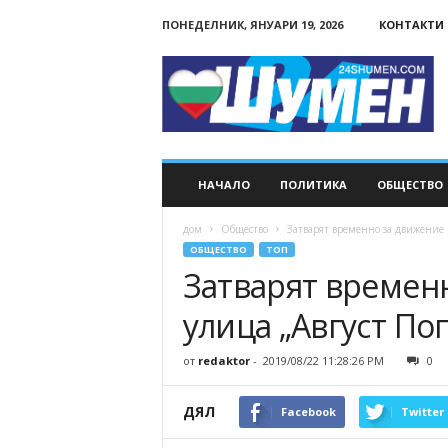
ПОНЕДЕЛНИК, ЯНУАРИ 19, 2026
КОНТАКТИ
24Shumen.COM
НАЧАЛО
ПОЛИТИКА
ОБЩЕСТВО
дом
Общество
Затварят временно за движение ч
ОБЩЕСТВО
ТОП
Затварят временн
улица „Август По
от
redaktor
-
2019/08/22 11:28:26 PM
0
ДЯЛ
Facebook
Twitter