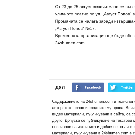
От 23 до 25 август включително се въ
уличното платно по ул. „Август Попов“ 
Промяната се налага заради извършван
„Август Попов“ №17.
Временната организация ще бъде обозн
24shumen.com
ДЯЛ
Facebook
Twitter
Съдържанието на 24shumen.com и технологиит
авторското право и сродните му права. Всич
видео материали, публикувани в сайта, са с
друго. Допуска се публикуване на текстови
посочване на източника и добавяне на линк
материали, публикувани в 24shumen.com е с