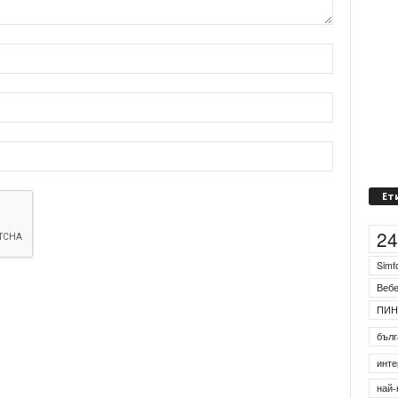
Ет
2
Simf
Веб
ПИН
бълг
инте
най-