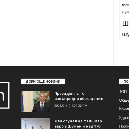
парк
сцен
ш
шу
ДОРИ ОЩЕ НОВИНИ
ПО
ТОП
Президентът с
извънредно обръщение
Обще
2026/01/19 4:01:22 PM
Крим
Здра
Два случая на фалшиво
Прогн
евро в Шумен и над 170