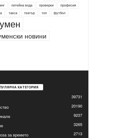
инг
питейна вода
проверки
професия
а
такса
театър
топ
футбол
умен
менски новини
ПУЛЯРНА КАТЕГОРИЯ
39731
20190
ство
9237
инале
3265
ве
2713
оза за времето