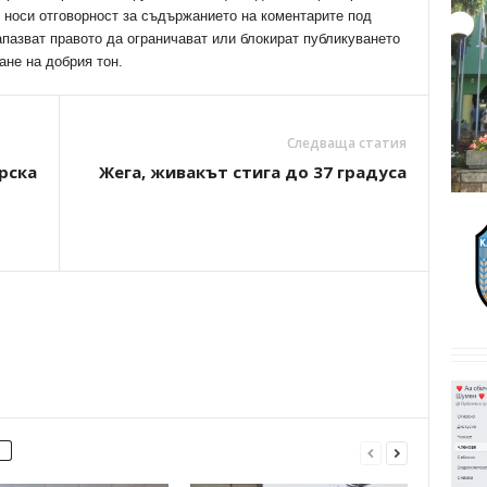
е носи отговорност за съдържанието на коментарите под
апазват правото да ограничават или блокират публикуването
ане на добрия тон.
Следваща статия
рска
Жега, живакът стига до 37 градуса