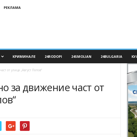
РЕКЛАМА
КРИМИНАЛЕ
24RODOPI
24SMOLIAN
24BULGARIA
КУ
аст от улица „Август Попов“
о за движение част от
пов“