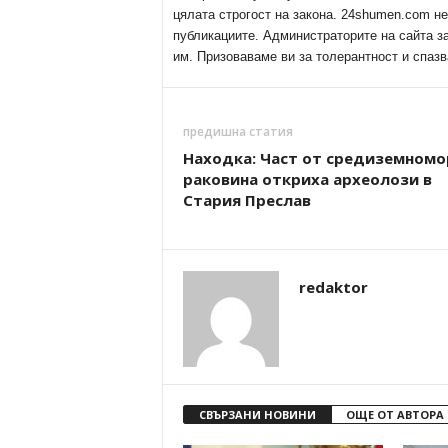
цялата строгост на закона. 24shumen.com н
публикациите. Администраторите на сайта з
им. Призоваваме ви за толерантност и спазв
предишна статия
Находка: Част от средиземномо
раковина откриха археолози в
Стария Преслав
redaktor
СВЪРЗАНИ НОВИНИ
ОЩЕ ОТ АВТОРА