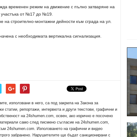
вежда временен режим на движение с пълно затваряне на
в участъка от №17 до №19.
е на строително-монтажни дейности към сграда на ул.
ачена с необходимата вертикална сигнализация.
е, използвани в него, са под закрила на Закона за
ки статии, репортажи, интервюта и други текстови, графични и
обственост на 24shumen.com, освен, ако изрично е посочено
 материали само след писмено съгласие на 24shumen.com,
 към 24shumen.com. Използването на графични и видео
трого забранено. Нарушителите ще бъдат санкционирани с