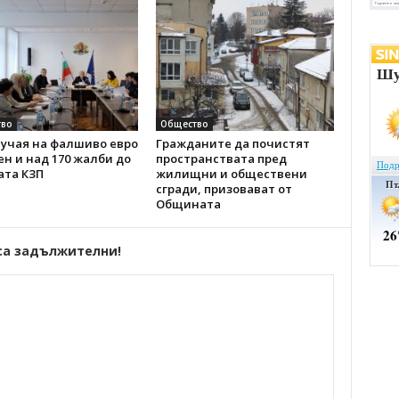
во
Общество
лучая на фалшиво евро
Гражданите да почистят
н и над 170 жалби до
пространствата пред
ата КЗП
жилищни и обществени
сгради, призовават от
Общината
са задължителни!