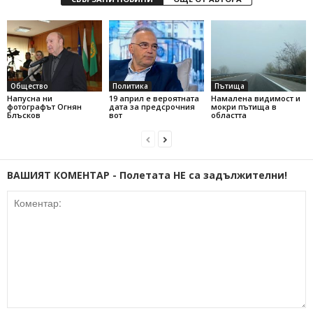
Общество
Политика
Пътища
Напусна ни
19 април е вероятната
Намалена видимост и
фотографът Огнян
дата за предсрочния
мокри пътища в
Блъсков
вот
областта
ВАШИЯТ КОМЕНТАР - Полетата НЕ са задължителни!