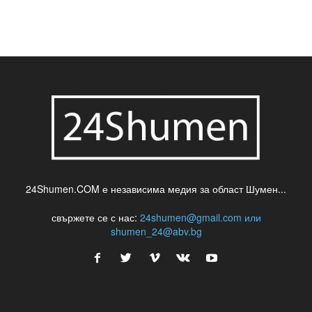
шумен
театър
топ
футбол
шуменски новини
24Shumen.COM е независима медия за област Шумен...
свържете се с нас:
24shumen@gmail.com или
shumen_24@abv.bg