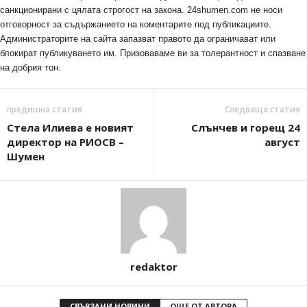
санкционирани с цялата строгост на закона. 24shumen.com не носи
отговорност за съдържанието на коментарите под публикациите.
Администраторите на сайта запазват правото да ограничават или
блокират публикуването им. Призоваваме ви за толерантност и спазване
на добрия тон.
предишна статия
Следваща статия
Стела Илиева е новият
Слънчев и горещ 24
директор на РИОСВ –
август
Шумен
redaktor
СВЪРЗАНИ НОВИНИ
ОЩЕ ОТ АВТОРА