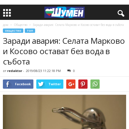
дом
Общество
Заради авария: Селата Марково и Косово остават без вода в събота
ОБЩЕСТВО
ТОП
Заради авария: Селата Марково
и Косово остават без вода в
събота
от
redaktor
-
2019/08/23 11:22:18 PM
0
Facebook
Twitter