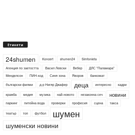
Етикети
24shumen
Koncert
shumen24
Simfonieta
Агенция по заетостта
Васил Левски
Вебер
ДЛС "Паламара"
Менделсон
ПИН-код
Синя зона
Яворов
банкомат
деца
български филми
д-р Нигяр Джафер
интересно
кадри
новини
кражба
медия
музика
най-новото
незаконна сеч
паркинг
питейна вода
проверки
професия
сцена
такса