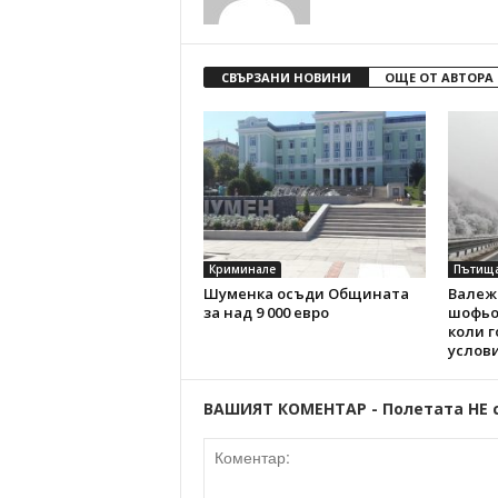
СВЪРЗАНИ НОВИНИ
ОЩЕ ОТ АВТОРА
Криминале
Пътищ
Шуменка осъди Общината
Валежи
за над 9 000 евро
шофьо
коли г
услов
ВАШИЯТ КОМЕНТАР - Полетата НЕ 