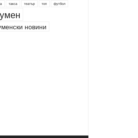
а
такса
театър
топ
футбол
умен
менски новини