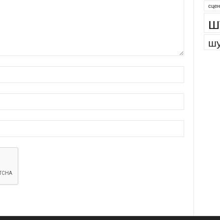
сцен
ш
шу