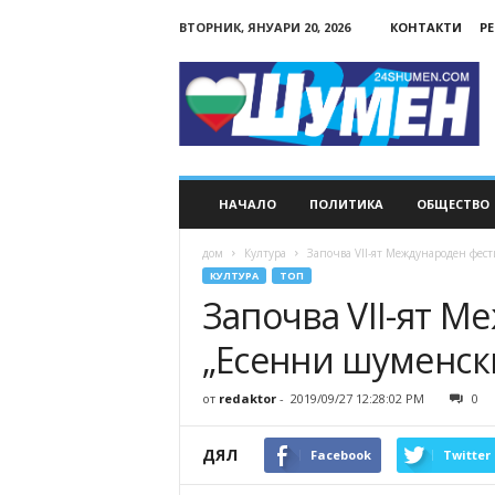
ВТОРНИК, ЯНУАРИ 20, 2026
КОНТАКТИ
Р
24Shumen.COM
НАЧАЛО
ПОЛИТИКА
ОБЩЕСТВО
дом
Култура
Започва VII-ят Международен фес
КУЛТУРА
ТОП
Започва VII-ят М
„Есенни шуменск
от
redaktor
-
2019/09/27 12:28:02 PM
0
ДЯЛ
Facebook
Twitter