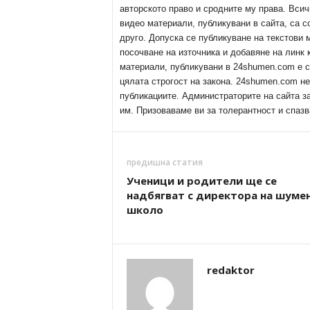
авторското право и сродните му права. Всич
видео материали, публикувани в сайта, са с
друго. Допуска се публикуване на текстови
посочване на източника и добавяне на линк
материали, публикувани в 24shumen.com е с
цялата строгост на закона. 24shumen.com н
публикациите. Администраторите на сайта з
им. Призоваваме ви за толерантност и спазв
предишна статия
Ученици и родители ще се
надбягват с директора на шуме
школо
redaktor