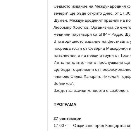
Седмото издание на Международния фе
вечери“ ще бъде открито днес, от 17.00
Шумен. Международният празник на по
Любомир Христов. Организира се ежего
медийни партньори са БНР – Радио Шу
В тазгодишното издание на фестивала у
посреща гости от Северна Македония и
изпълнения и на певци и групи от Троя
Изпълнителите, чието прослушване ще з
ще бъдат оценявани от професионално
членове Силва Хачарян, Николай Тодор
Войников“.
Входът за всички концерти е свободен.
ПРОГРАМА
27 септември
17.00 ч. – Откриване пред Концертна сг