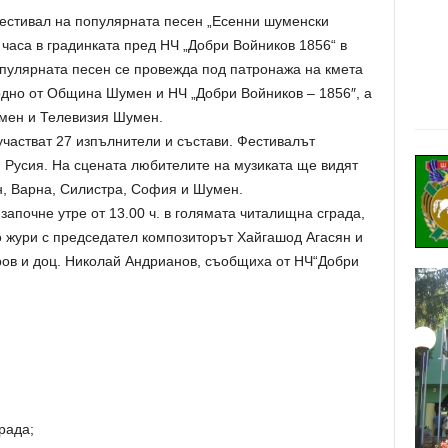
стивал на популярната песен „Есенни шуменски
 часа в градинката пред НЧ „Добри Войников 1856“ в
пулярната песен се провежда под патронажа на кмета
дно от Община Шумен и НЧ „Добри Войников – 1856″, а
мен и Телевизия Шумен.
частват 27 изпълнители и състави. Фестивалът
 Русия. На сцената любителите на музиката ще видят
н, Варна, Силистра, София и Шумен.
апочне утре от 13.00 ч. в голямата читалищна сграда,
 жури с председател композиторът Хайгашод Агасян и
ов и доц. Николай Андрианов, съобщиха от НЧ“Добри
рада;