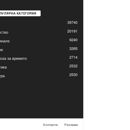
ПУЛЯРНА КАТЕГОРИЯ
39740
20191
ство
9240
инале
3265
ве
2714
оза за времето
2532
тика
2530
ура
Контакти
Реклама