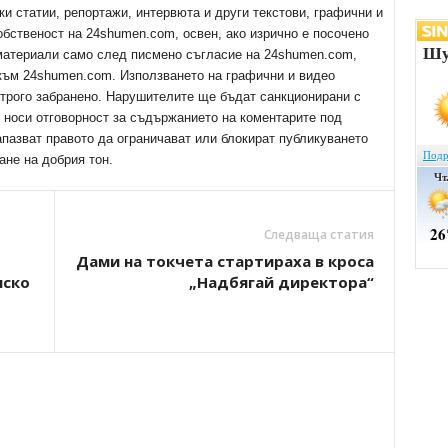
ки статии, репортажи, интервюта и други текстови, графични и
обственост на 24shumen.com, освен, ако изрично е посочено
 материали само след писмено съгласие на 24shumen.com,
 към 24shumen.com. Използването на графични и видео
трого забранено. Нарушителите ще бъдат санкционирани с
е носи отговорност за съдържанието на коментарите под
апазват правото да ограничават или блокират публикуването
ане на добрия тон.
Следваща статия
Дами на токчета стартираха в кроса
нско
„Надбягай директора“