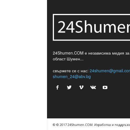
24Shumen.COM е независима медия за
област Шумен...
свържете се с нас:
24shumen@gmail.co
shumen_24@abv.bg
© © 2017 24Shumen.COM. Изработка и поддръжк