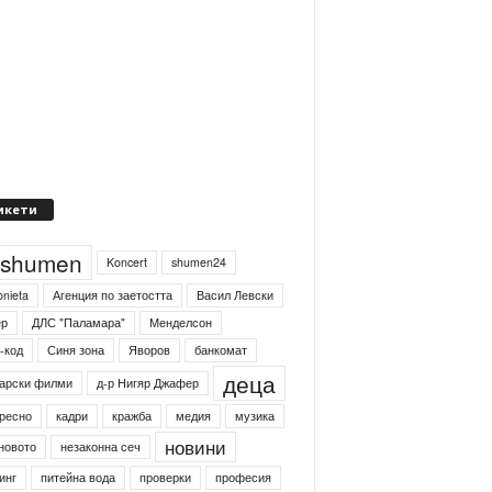
икети
4shumen
Koncert
shumen24
onieta
Агенция по заетостта
Васил Левски
ер
ДЛС "Паламара"
Менделсон
-код
Синя зона
Яворов
банкомат
деца
арски филми
д-р Нигяр Джафер
ресно
кадри
кражба
медия
музика
новини
новото
незаконна сеч
инг
питейна вода
проверки
професия