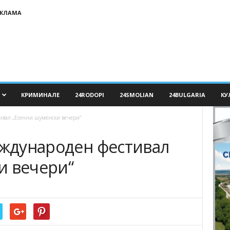
ЕКЛАМА
КРИМИНАЛЕ
24RODOPI
24SMOLIAN
24BULGARIA
КУ
тивал „Есенни шуменски вечери“
еждународен фестивал
и вечери“