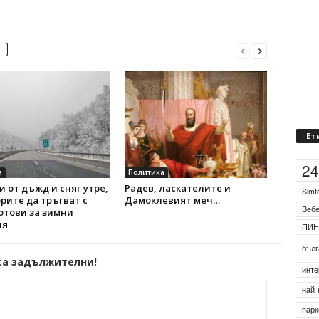
Ет
2
а
Политика
 от дъжд и сняг утре,
Радев, ласкателите и
Simf
рите да тръгват с
Дамоклевият меч…
Веб
отови за зимни
ия
ПИН
бълг
са задължителни!
инте
най-
парк