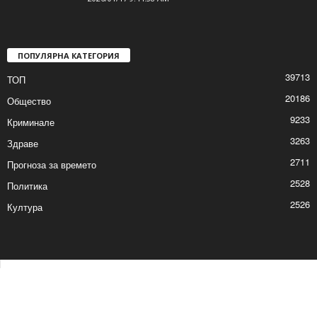
ПОПУЛЯРНА КАТЕГОРИЯ
39713
ТОП
20186
Общество
9233
Криминале
3263
Здраве
2711
Прогноза за времето
2528
Политика
2526
Култура
Контакти
Реклама
© © 2017 24Shumen.COM. Изработка и поддръжка от
Timag.EU
и
CHOCHEV TEAM