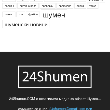
паркинг
питейна вода
проверки
професия
сцена
такса
шумен
театър
топ
футбол
шуменски новини
24Shumen.COM е независима медия за област Шумен...
свържете се с нас:
24shumen@gmail.com или