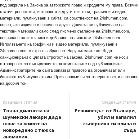
под закрила на Закона за авторското право и сродните му права. Всички
статии, репортажи, интервюта и други текстови, графични и видео
материали, публикувани в сайта, са собственост на 24shumen.com,
освен, ако изрично е посочено друго. Допуска се публикуване на
текстови материали само след писмено съгласие на 24shumen.com,
посочване на източника и добавяне на линк към 24shumen.com.
Използването на графични и видео материали, публикувани в
24shumen.com е строго забранено. Нарушителите ще бъдат
санкционирани с цялата строгост на закона. 24shumen.com не носи
отговорност за съдържанието на коментарите под публикациите.
Администраторите на сайта запазват правото да ограничават или
блокират публикуването им. Призоваваме ви за толерантност и спазване
на добрия тон.
предишна статия
Следваща статия
Точна диагноза на
Ревнивецът от Вълнари,
шуменски лекари даде
убил и запалил
шанс за живот на
съперника си влиза в
новоредено с тежка
съда
аномалия