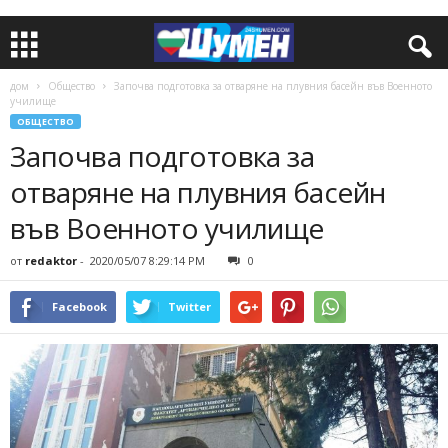
дом
Общество
Започва подготовка за отваряне на плувния басейн във Военното
училище
ОБЩЕСТВО
Започва подготовка за
отваряне на плувния басейн
във Военното училище
от
redaktor
-
2020/05/07 8:29:14 PM
0
Facebook
Twitter