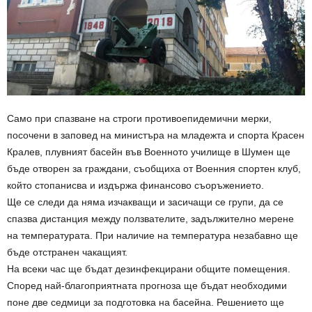
Само при спазване на строги противоепидемични мерки,
посочени в заповед на министъра на младежта и спорта Красен
Кралев, плувният басейн във Военното училище в Шумен ще
бъде отворен за граждани, съобщиха от Военния спортен клуб,
който стопанисва и издържа финансово съоръжението.
Ще се следи да няма изчакващи и засичащи се групи, да се
спазва дистанция между ползвателите, задължително мерене
на температурата. При наличие на температура незабавно ще
бъде отстранен чакащият.
На всеки час ще бъдат дезинфекцирани общите помещения.
Според най-благоприятната прогноза ще бъдат необходими
поне две седмици за подготовка на басейна. Решението ще