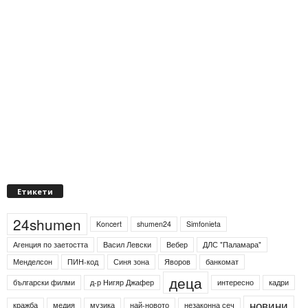
Етикети
24shumen
Koncert
shumen24
Simfonieta
Агенция по заетостта
Васил Левски
Вебер
ДЛС "Паламара"
Менделсон
ПИН-код
Синя зона
Яворов
банкомат
деца
български филми
д-р Нигяр Джафер
интересно
кадри
новини
кражба
медия
музика
най-новото
незаконна сеч