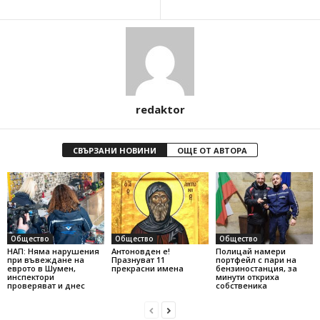
redaktor
СВЪРЗАНИ НОВИНИ
ОЩЕ ОТ АВТОРА
Общество
Общество
Общество
НАП: Няма нарушения
Антоновден е!
Полицай намери
при въвеждане на
Празнуват 11
портфейл с пари на
еврото в Шумен,
прекрасни имена
бензиностанция, за
инспектори
минути откриха
проверяват и днес
собственика