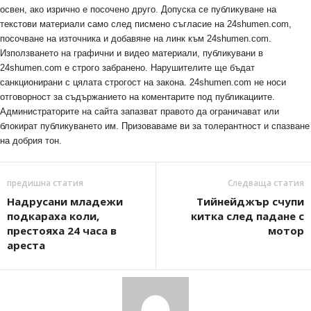
освен, ако изрично е посочено друго. Допуска се публикуване на
текстови материали само след писмено съгласие на 24shumen.com,
посочване на източника и добавяне на линк към 24shumen.com.
Използването на графични и видео материали, публикувани в
24shumen.com е строго забранено. Нарушителите ще бъдат
санкционирани с цялата строгост на закона. 24shumen.com не носи
отговорност за съдържанието на коментарите под публикациите.
Администраторите на сайта запазват правото да ограничават или
блокират публикуването им. Призоваваме ви за толерантност и спазване
на добрия тон.
предишна статия
Следваща статия
Надрусани младежи
Тийнейджър счупи
подкараха коли,
китка след падане с
престояха 24 часа в
мотор
ареста