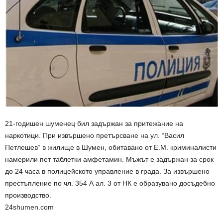
21-годишен шуменец бил задържан за притежание на
наркотици. При извършено претърсване на ул. “Васил
Петлешев“ в жилище в Шумен, обитавано от Е.М. криминалисти
намерили пет таблетки амфетамин. Мъжът е задържан за срок
до 24 часа в полицейското управление в града. За извършено
престъпление по чл. 354 А ал. 3 от НК е образувано досъдебно
производство.
24shumen.com