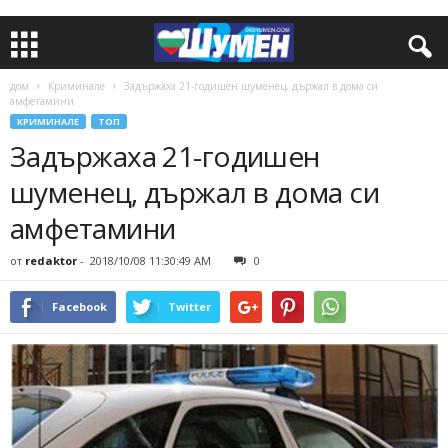
дом
Криминале
Задържаха 21-годишен шуменец, държал в дома си
амфетамини
КРИМИНАЛЕ
ТОП
Задържаха 21-годишен
шуменец, държал в дома си
амфетамини
от
redaktor
-
2018/10/08 11:30:49 AM
0
Facebook
Twitter