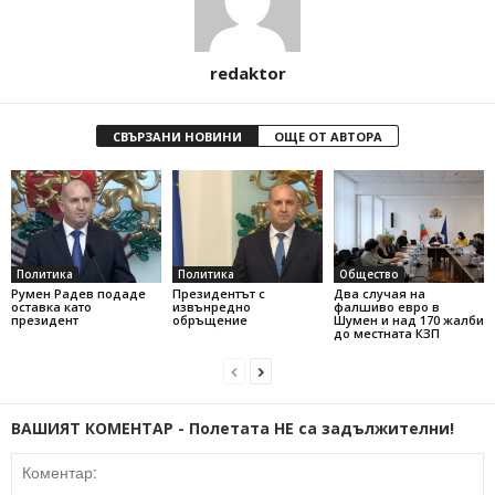
redaktor
СВЪРЗАНИ НОВИНИ
ОЩЕ ОТ АВТОРА
Политика
Политика
Общество
Румен Радев подаде
Президентът с
Два случая на
оставка като
извънредно
фалшиво евро в
президент
обръщение
Шумен и над 170 жалби
до местната КЗП
ВАШИЯТ КОМЕНТАР - Полетата НЕ са задължителни!