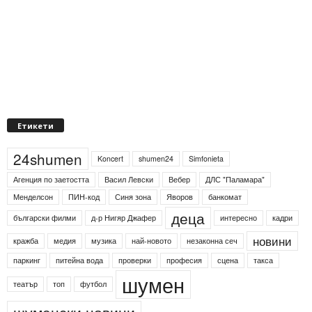
Етикети
24shumen
Koncert
shumen24
Simfonieta
Агенция по заетостта
Васил Левски
Вебер
ДЛС "Паламара"
Менделсон
ПИН-код
Синя зона
Яворов
банкомат
деца
български филми
д-р Нигяр Джафер
интересно
кадри
новини
кражба
медия
музика
най-новото
незаконна сеч
паркинг
питейна вода
проверки
професия
сцена
такса
шумен
театър
топ
футбол
шуменски новини