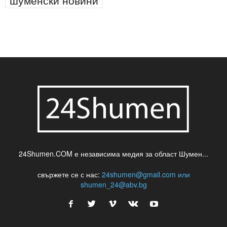
24Shumen.COM е независима медия за област Шумен...
свържете се с нас:
24shumen@gmail.com или
shumen_24@abv.bg