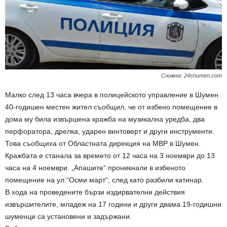
Снимка: 24shumen.com
Малко след 13 часа вчера в полицейското управление в Шумен
40-годишен местен жител съобщил, че от избено помещение в
дома му била извършена кражба на музикална уредба, два
перфоратора, дрелка, ударен винтоверт и други инструменти.
Това съобщиха от Областната дирекция на МВР в Шумен.
Кражбата е станала за времето от 12 часа на 3 ноември до 13
часа на 4 ноември. „Апашите“ проникнали в избеното
помещение на ул.“Осми март“, след като разбили катинар.
В хода на проведените бързи издирвателни действия
извършителите, младеж на 17 години и други двама 19-годишни
шуменци са установени и задържани.