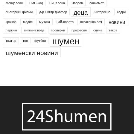
24shumen
Koncert
shumen24
Simfonieta
Агенция по заетостта
Васил Левски
Вебер
ДЛС "Паламара"
Менделсон
ПИН-код
Синя зона
Яворов
банкомат
деца
български филми
д-р Нигяр Джафер
интересно
кадри
новини
кражба
медия
музика
най-новото
незаконна сеч
паркинг
питейна вода
проверки
професия
сцена
такса
шумен
театър
топ
футбол
шуменски новини