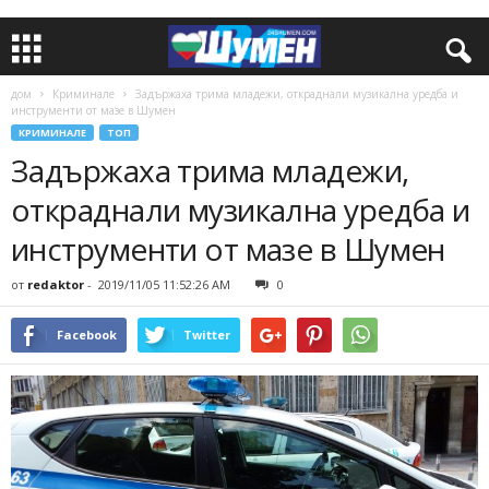
дом
Криминале
Задържаха трима младежи, откраднали музикална уредба и
инструменти от мазe в Шумен
КРИМИНАЛЕ
ТОП
Задържаха трима младежи,
откраднали музикална уредба и
инструменти от мазe в Шумен
от
redaktor
-
2019/11/05 11:52:26 AM
0
Facebook
Twitter