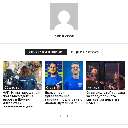
redaktor
СВЪРЗАНИ НОВИНИ
ОЩЕ ОТ АВТОРА
Общество
Спорт
Култура
НАП: Няма нарушения
Двама нови
Спектакълът „Приказка
при въвеждане на
футболисти ще
за сладкопойното
еврото в Шумен,
започнат подготовка с
магаре“ за децата в
инспектори
„Волов Шумен 2007“
Шумен
проверяват и днес