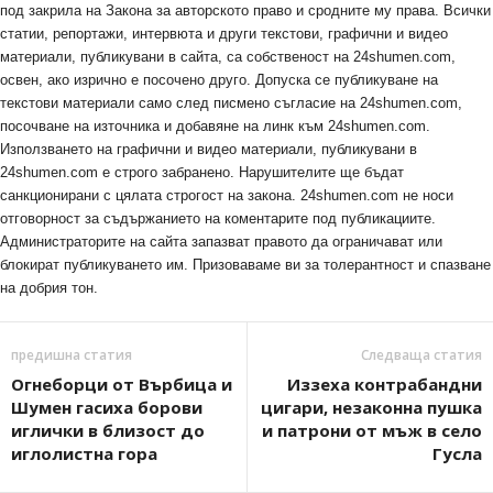
под закрила на Закона за авторското право и сродните му права. Всички
статии, репортажи, интервюта и други текстови, графични и видео
материали, публикувани в сайта, са собственост на 24shumen.com,
освен, ако изрично е посочено друго. Допуска се публикуване на
текстови материали само след писмено съгласие на 24shumen.com,
посочване на източника и добавяне на линк към 24shumen.com.
Използването на графични и видео материали, публикувани в
24shumen.com е строго забранено. Нарушителите ще бъдат
санкционирани с цялата строгост на закона. 24shumen.com не носи
отговорност за съдържанието на коментарите под публикациите.
Администраторите на сайта запазват правото да ограничават или
блокират публикуването им. Призоваваме ви за толерантност и спазване
на добрия тон.
предишна статия
Следваща статия
Огнеборци от Върбица и
Иззеха контрабандни
Шумен гасиха борови
цигари, незаконна пушка
иглички в близост до
и патрони от мъж в село
иглолистна гора
Гусла