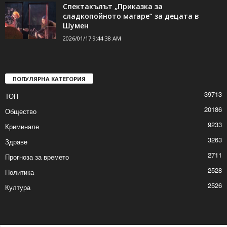
Двама нови футболисти ще започнат
подготовка с „Волов Шумен 2007“
2026/01/17 10:29:09 AM
Спектакълът „Приказка за
сладкопойното магаре“ за децата в
Шумен
2026/01/17 9:44:38 AM
ПОПУЛЯРНА КАТЕГОРИЯ
39713
ТОП
20186
Общество
9233
Криминале
3263
Здраве
2711
Прогноза за времето
2528
Политика