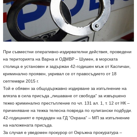
При съвместни оперативно-издирвателни действия, проведени
на територията на Варна и ОДМВР – Шумен, в морската
столица е установен и задържан 42-годишен мъж от Каспичан,
криминално проявен, укривал се от правосъдието от 18
септември 2015 г.
Той е обявен за общодържавно издирване за изпълнение на
влязла в сила присъда „лишаване от свобода“ за извършено
тежко криминално престъпление по чл. 131 ал. 1, т. 12 от НК –
причиняване на тежка телесна повреда по хулигански подбуди.
42-годишният е предаден на ГД “Охрана“ – МП за изпълнение
на наложената присъда.
За случая е уведомен прокурор от Окръжна прокуратура –