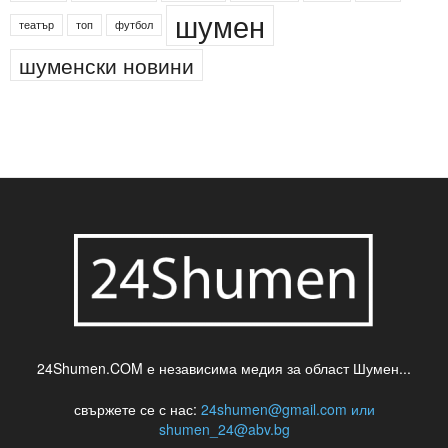
шумен
театър
топ
футбол
шуменски новини
24Shumen.COM е независима медия за област Шумен...
свържете се с нас:
24shumen@gmail.com или
shumen_24@abv.bg