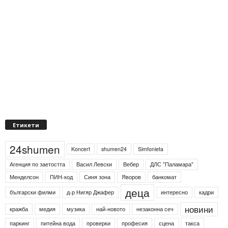
Етикети
24shumen
Koncert
shumen24
Simfonieta
Агенция по заетостта
Васил Левски
Вебер
ДЛС "Паламара"
Менделсон
ПИН-код
Синя зона
Яворов
банкомат
деца
български филми
д-р Нигяр Джафер
интересно
кадри
новини
кражба
медия
музика
най-новото
незаконна сеч
паркинг
питейна вода
проверки
професия
сцена
такса