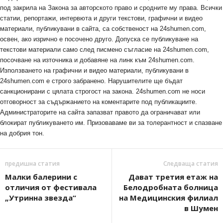
под закрила на Закона за авторското право и сродните му права. Всички
статии, репортажи, интервюта и други текстови, графични и видео
материали, публикувани в сайта, са собственост на 24shumen.com,
освен, ако изрично е посочено друго. Допуска се публикуване на
текстови материали само след писмено съгласие на 24shumen.com,
посочване на източника и добавяне на линк към 24shumen.com.
Използването на графични и видео материали, публикувани в
24shumen.com е строго забранено. Нарушителите ще бъдат
санкционирани с цялата строгост на закона. 24shumen.com не носи
отговорност за съдържанието на коментарите под публикациите.
Администраторите на сайта запазват правото да ограничават или
блокират публикуването им. Призоваваме ви за толерантност и спазване
на добрия тон.
предишна статия
Следваща статия
Малки балерини с
Дават третия етаж на
отличия от фестивала
Белодробната болница
„Утринна звезда“
на Медицинския филиал
в Шумен