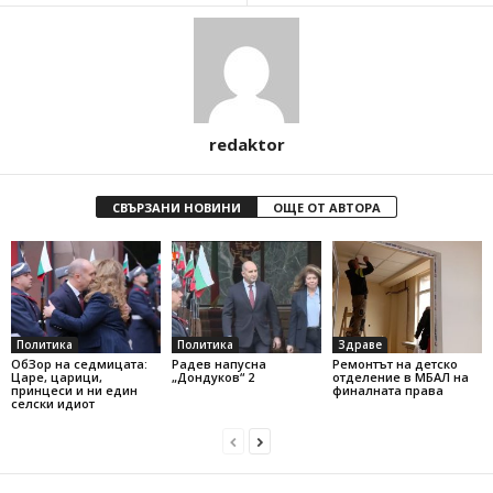
redaktor
СВЪРЗАНИ НОВИНИ
ОЩЕ ОТ АВТОРА
Политика
Политика
Здраве
ОбЗор на седмицата:
Радев напусна
Ремонтът на детско
Царе, царици,
„Дондуков“ 2
отделение в МБАЛ на
принцеси и ни един
финалната права
селски идиот