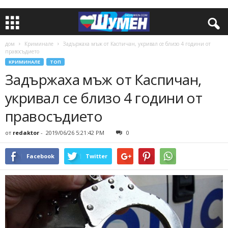
дом
Криминале
Задържаха мъж от Каспичан, укривал се близо 4 години от
правосъдието
КРИМИНАЛЕ
ТОП
Задържаха мъж от Каспичан,
укривал се близо 4 години от
правосъдието
от
redaktor
-
2019/06/26 5:21:42 PM
0
Facebook
Twitter