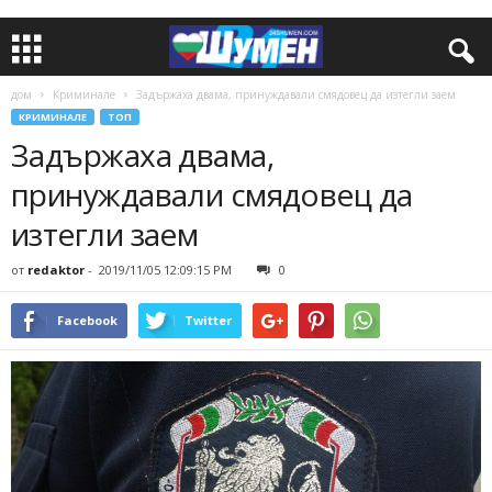
дом
Криминале
Задържаха двама, принуждавали смядовец да изтегли заем
КРИМИНАЛЕ
ТОП
Задържаха двама,
принуждавали смядовец да
изтегли заем
от
redaktor
-
2019/11/05 12:09:15 PM
0
Facebook
Twitter