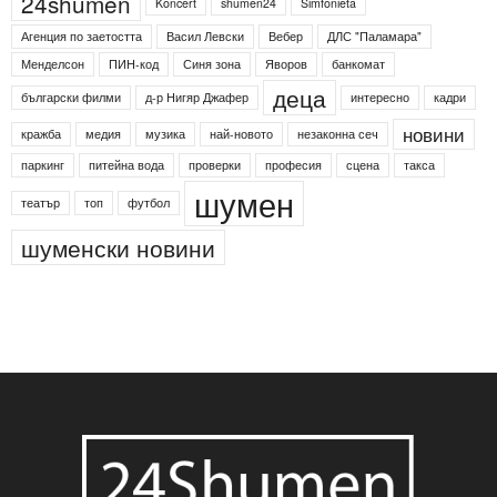
24shumen
Koncert
shumen24
Simfonieta
Агенция по заетостта
Васил Левски
Вебер
ДЛС "Паламара"
Менделсон
ПИН-код
Синя зона
Яворов
банкомат
деца
български филми
д-р Нигяр Джафер
интересно
кадри
новини
кражба
медия
музика
най-новото
незаконна сеч
паркинг
питейна вода
проверки
професия
сцена
такса
шумен
театър
топ
футбол
шуменски новини