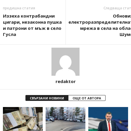
предишна статия
Следваща ста
Иззеха контрабандни
Обнови
цигари, незаконна пушка
електроразпределителна
и патрони от мъж в село
мрежа в села на обла
Гусла
Шум
redaktor
СВЪРЗАНИ НОВИНИ
ОЩЕ ОТ АВТОРА