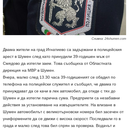
Снимка: 24shumen.com
Двама жители на град Игнатиево са задържани в полицейския
арест в Шумен след като принудили 39-годишен мъж от
Смядово да изтегли заем. Това съобщиха от Областната
дирекция на МВР в Шумен.
Вчера, малко след 13.30 часа 39-годишеният се обадил по
телефона на полицейски служител и съобщил, че двама го
принуждават да се качи в лек автомобил, да отиде с тях до
Шумен и да изтегли парична сума. Предприети са незабавни
действия за установяване на извършителите. На влизане в
Шумен автомобилът с великотърновски номера бил засечен от
униформените да се движи с висока скорост. Последвали го в
града и малко след това бил спрян за проверка. Водачът и