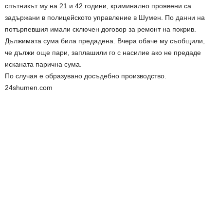
спътникът му на 21 и 42 години, криминално проявени са
задържани в полицейското управление в Шумен. По данни на
потърпевшия имали сключен договор за ремонт на покрив.
Дължимата сума била предадена. Вчера обаче му съобщили,
че дължи още пари, заплашили го с насилие ако не предаде
исканата парична сума.
По случая е образувано досъдебно производство.
24shumen.com