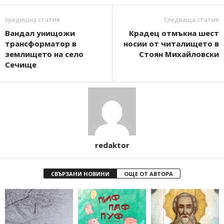
предишна статия
Следваща статия
Вандал унищожи
Крадец отмъкна шест
трансформатор в
носии от читалището в
землището на село
Стоян Михайловски
Сечище
redaktor
СВЪРЗАНИ НОВИНИ
ОЩЕ ОТ АВТОРА