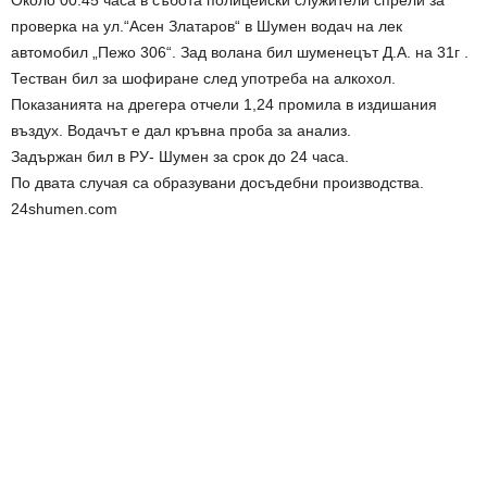
Около 00.45 часа в събота полицейски служители спрели за
проверка на ул.“Асен Златаров“ в Шумен водач на лек
автомобил „Пежо 306“. Зад волана бил шуменецът Д.А. на 31г .
Тестван бил за шофиране след употреба на алкохол.
Показанията на дрегера отчели 1,24 промила в издишания
въздух. Водачът е дал кръвна проба за анализ.
Задържан бил в РУ- Шумен за срок до 24 часа.
По двата случая са образувани досъдебни производства.
24shumen.com