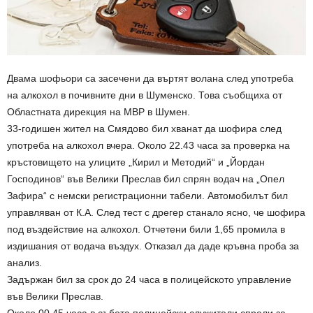
Двама шофьори са засечени да въртят волана след употреба
на алкохол в почивните дни в Шуменско. Това съобщиха от
Областната дирекция на МВР в Шумен.
33-годишен жител на Смядово бил хванат да шофира след
употреба на алкохол вчера. Около 22.43 часа за проверка на
кръстовището на улиците „Кирил и Методий“ и „Йордан
Господинов“ във Велики Преслав бил спрян водач на „Опел
Зафира“ с немски регистрационни табели. Автомобилът бил
управляван от К.А. След тест с дрегер станало ясно, че шофира
под въздействие на алкохол. Отчетени били 1,65 промила в
издишания от водача въздух. Отказал да даде кръвна проба за
анализ.
Задържан бил за срок до 24 часа в полицейското управление
във Велики Преслав.