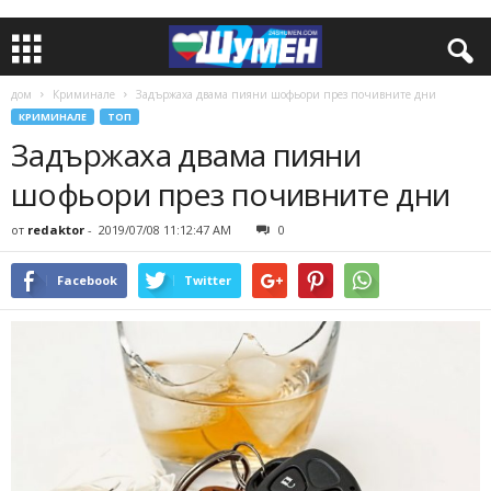
дом
Криминале
Задържаха двама пияни шофьори през почивните дни
КРИМИНАЛЕ
ТОП
Задържаха двама пияни
шофьори през почивните дни
от
redaktor
-
2019/07/08 11:12:47 AM
0
Facebook
Twitter