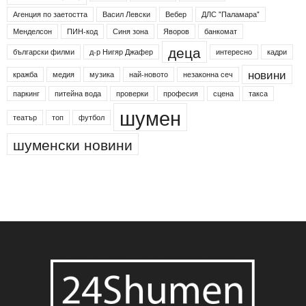
Агенция по заетостта
Васил Левски
Вебер
ДЛС "Паламара"
Менделсон
ПИН-код
Синя зона
Яворов
банкомат
деца
български филми
д-р Нигяр Джафер
интересно
кадри
новини
кражба
медия
музика
най-новото
незаконна сеч
паркинг
питейна вода
проверки
професия
сцена
такса
шумен
театър
топ
футбол
шуменски новини