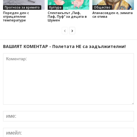
Прогноза за времето
Култура
Общество
Пореден ден с
Спектакълът „Пиф,
Атанасовден е, зимата
отрицателни
Паф, Пуф“ за децата в
си отива
температури
Шумен
ВАШИЯТ КОМЕНТАР - Полетата НЕ са задължителни!