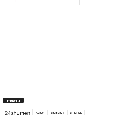
Етикети
24shumen
Koncert
shumen24
Simfonieta