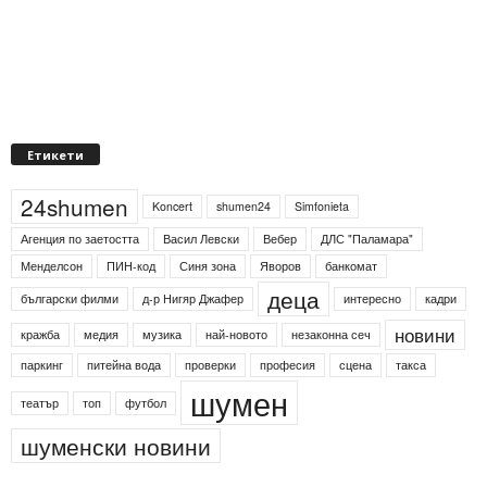
Етикети
24shumen
Koncert
shumen24
Simfonieta
Агенция по заетостта
Васил Левски
Вебер
ДЛС "Паламара"
Менделсон
ПИН-код
Синя зона
Яворов
банкомат
деца
български филми
д-р Нигяр Джафер
интересно
кадри
новини
кражба
медия
музика
най-новото
незаконна сеч
паркинг
питейна вода
проверки
професия
сцена
такса
шумен
театър
топ
футбол
шуменски новини