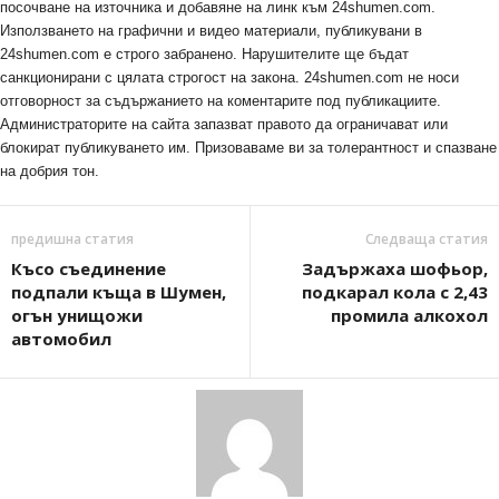
посочване на източника и добавяне на линк към 24shumen.com.
Използването на графични и видео материали, публикувани в
24shumen.com е строго забранено. Нарушителите ще бъдат
санкционирани с цялата строгост на закона. 24shumen.com не носи
отговорност за съдържанието на коментарите под публикациите.
Администраторите на сайта запазват правото да ограничават или
блокират публикуването им. Призоваваме ви за толерантност и спазване
на добрия тон.
предишна статия
Следваща статия
Късо съединение
Задържаха шофьор,
подпали къща в Шумен,
подкарал кола с 2,43
огън унищожи
промила алкохол
автомобил