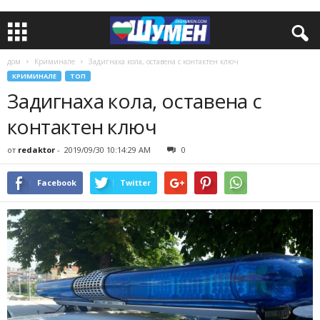
дом
Криминале
Задигнаха кола, оставена с контактен ключ
КРИМИНАЛЕ
ТОП
Задигнаха кола, оставена с
контактен ключ
от
redaktor
-
2019/09/30 10:14:29 AM
0
Facebook
Twitter