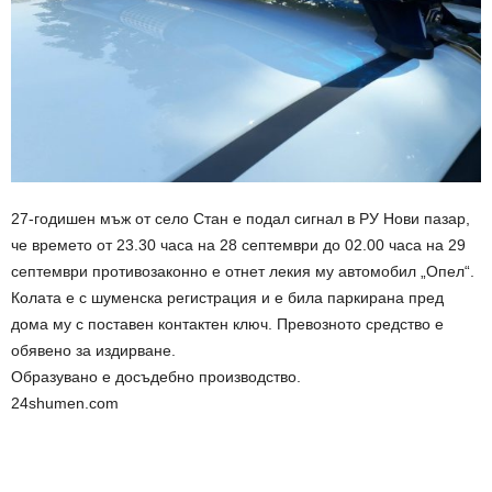
27-годишен мъж от село Стан е подал сигнал в РУ Нови пазар,
че времето от 23.30 часа на 28 септември до 02.00 часа на 29
септември противозаконно е отнет лекия му автомобил „Опел“.
Колата е с шуменска регистрация и е била паркирана пред
дома му с поставен контактен ключ. Превозното средство е
обявено за издирване.
Образувано е досъдебно производство.
24shumen.com