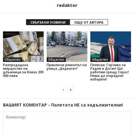
redaktor
СВЪРЗАНИ НОВИНИ
ОЩЕ ОТ АВТОРА
Общество
Общество
Общество
Разпродадоха
Приключи ремонтът на
Пеевски: Горчиво за
имущество на
улица „Дедеагач“
Радев и Доган! Ще
длъжници за близо 209
работим срещу Сорос!
000 лева
Няма да откраднат
изборите!
ВАШИЯТ КОМЕНТАР - Полетата НЕ са задължителни!