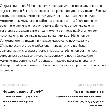
Съдържанието на 24shumen.com и технологиите, използвани в него, са
под закрила на Закона за авторското право и сродните му права. Всички
статии, репортажи, интервюта и други текстови, графични и видео
материали, публикувани в сайта, са собственост на 24shumen.com,
освен, ако изрично е посочено друго. Допуска се публикуване на
текстови материали само след писмено съгласие на 24shumen.com,
посочване на източника и добавяне на линк към 24shumen.com.
Използването на графични и видео материали, публикувани в
24shumen.com е строго забранено. Нарушителите ще бъдат
санкционирани с цялата строгост на закона. 24shumen.com не носи
отговорност за съдържанието на коментарите под публикациите.
Администраторите на сайта запазват правото да ограничават или
блокират публикуването им. Призоваваме ви за толерантност и спазване
на добрия тон.
предишна статия
Следваща статия
Нощно рали с „Голф“
Предписание за
приключи с удар в
премахване на незаконно
мантинела край
сметище, издадоха
Имренчево
експерти от РИОСВ-