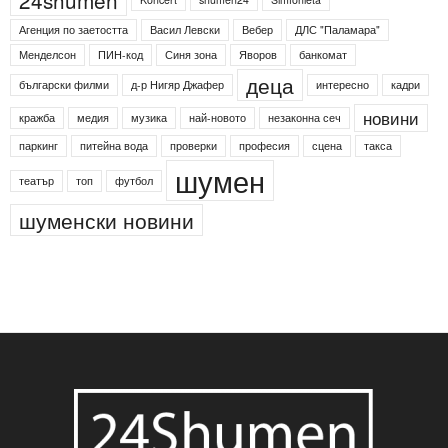
Етикети
24shumen
Koncert
shumen24
Simfonieta
Агенция по заетостта
Васил Левски
Вебер
ДЛС "Паламара"
Менделсон
ПИН-код
Синя зона
Яворов
банкомат
деца
български филми
д-р Нигяр Джафер
интересно
кадри
новини
кражба
медия
музика
най-новото
незаконна сеч
паркинг
питейна вода
проверки
професия
сцена
такса
шумен
театър
топ
футбол
шуменски новини