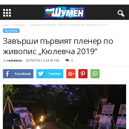
дом
Култура
Завърши първият пленер по живопис „Кюлевча 2019“
КУЛТУРА
Завърши първият пленер по
живопис „Кюлевча 2019“
от
redaktor
-
2019/07/01 2:24:59 PM
0
Facebook
Twitter