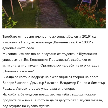
Творбите от първия пленер по живопис „Кюлевча 2019“ са
изложени в Народно читалище „Каменен стълб – 1888“ в
едноименното село.
Живописните платна са рисувани от студенти в Шуменския
университет „Еп. Константин Преславски“, съобщиха от
културната институция. Организатор на събитието е катедра
„Визуални изкуства“.
В къща за гости е подредена експозиция от творби на проф.
Валери Чакалов, Димитър Чолаков, Владимир Пенев и Димитър
Рашков. Авторите също участваха в пленера.
Изложбата бе чудесен повод местна изба също да покаже
продукта си – вина, а гостите да ги дегустират с вкусни мезета,
под звуците на хубава музика.