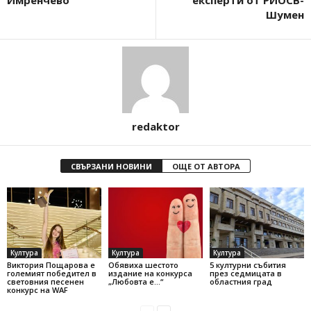
Шумен
redaktor
СВЪРЗАНИ НОВИНИ
ОЩЕ ОТ АВТОРА
Култура
Култура
Култура
Виктория Пощарова е
Обявиха шестото
5 културни събития
големият победител в
издание на конкурса
през седмицата в
световния песенен
„Любовта е…“
областния град
конкурс на WAF