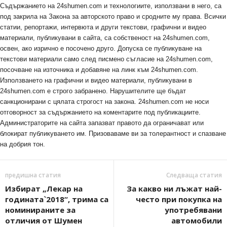
Съдържанието на 24shumen.com и технологиите, използвани в него, са
под закрила на Закона за авторското право и сродните му права. Всички
статии, репортажи, интервюта и други текстови, графични и видео
материали, публикувани в сайта, са собственост на 24shumen.com,
освен, ако изрично е посочено друго. Допуска се публикуване на
текстови материали само след писмено съгласие на 24shumen.com,
посочване на източника и добавяне на линк към 24shumen.com.
Използването на графични и видео материали, публикувани в
24shumen.com е строго забранено. Нарушителите ще бъдат
санкционирани с цялата строгост на закона. 24shumen.com не носи
отговорност за съдържанието на коментарите под публикациите.
Администраторите на сайта запазват правото да ограничават или
блокират публикуването им. Призоваваме ви за толерантност и спазване
на добрия тон.
предишна статия
Следваща статия
Избират „Лекар на
За какво ни лъжат най-
годината`2018“, трима са
често при покупка на
номинираните за
употребявани
отличия от Шумен
автомобили