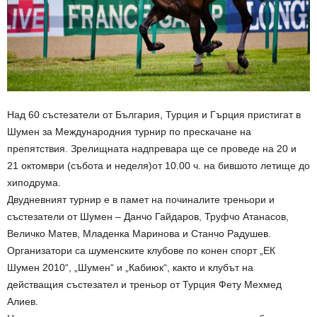
Над 60 състезатели от България, Турция и Гърция пристигат в
Шумен за Международния турнир по прескачане на
препятствия. Зрелищната надпревара ще се проведе на 20 и
21 октомври (събота и неделя)от 10.00 ч. на бившото летище до
хиподрума.
Двудневният турнир е в памет на починалите треньори и
състезатели от Шумен – Данчо Гайдаров, Труфчо Атанасов,
Величко Матев, Младенка Маринова и Станчо Радушев.
Организатори са шуменските клубове по конен спорт „ЕК
Шумен 2010“, „Шумен“ и „Кабиюк“, както и клубът на
действащия състезател и треньор от Турция Фету Мехмед
Алиев.