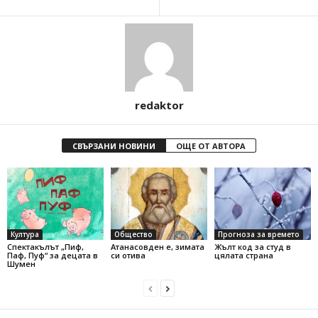
redaktor
СВЪРЗАНИ НОВИНИ
ОЩЕ ОТ АВТОРА
Култура
Общество
Прогноза за времето
Спектакълът „Пиф,
Атанасовден е, зимата
Жълт код за студ в
Паф, Пуф“ за децата в
си отива
цялата страна
Шумен