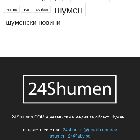
шумен
театър
топ
футбол
шуменски новини
24Shumen.COM е независима медия за област Шумен...
свържете се с нас:
24shumen@gmail.com или
shumen_24@abv.bg