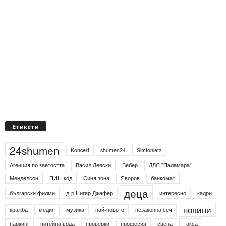
Етикети
24shumen
Koncert
shumen24
Simfonieta
Агенция по заетостта
Васил Левски
Вебер
ДЛС "Паламара"
Менделсон
ПИН-код
Синя зона
Яворов
банкомат
деца
български филми
д-р Нигяр Джафер
интересно
кадри
новини
кражба
медия
музика
най-новото
незаконна сеч
паркинг
питейна вода
проверки
професия
сцена
такса