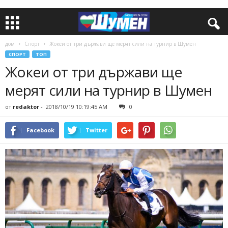
дом
Спорт
Жокеи от три държави ще мерят сили на турнир в Шумен
СПОРТ
ТОП
Жокеи от три държави ще
мерят сили на турнир в Шумен
от
redaktor
-
2018/10/19 10:19:45 AM
0
Facebook
Twitter