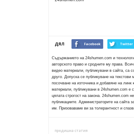
ДЯЛ
Facebook
Twitter
Съдържанието на 24shumen.com и технологиит
авторското право и сродните му права. Всич
видео материали, публикувани в сайта, са с
друго. Допуска се публикуване на текстови
посочване на източника и добавяне на линк
материали, публикувани в 24shumen.com е с
цялата строгост на закона. 24shumen.com н
публикациите. Администраторите на сайта з
им. Призоваваме ви за толерантност и спазв
предишна статия