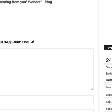
 hearing from you! Wonderful blog
са задължителни!
Ет
2
Simf
Веб
ПИН
бълг
инте
най-
парк