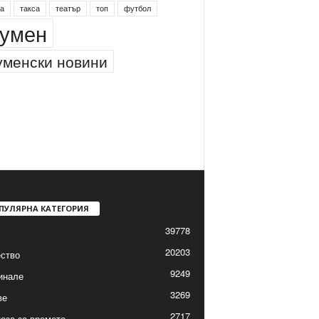
а
такса
театър
топ
футбол
умен
менски новини
ПУЛЯРНА КАТЕГОРИЯ
39778
20203
ство
9249
инале
3269
ве
2717
оза за времето