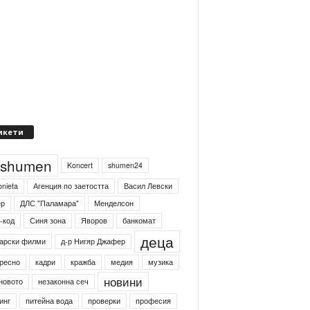
икети
4shumen
Koncert
shumen24
onieta
Агенция по заетостта
Васил Левски
ер
ДЛС "Паламара"
Менделсон
-код
Синя зона
Яворов
банкомат
деца
арски филми
д-р Нигяр Джафер
ресно
кадри
кражба
медия
музика
новини
новото
незаконна сеч
инг
питейна вода
проверки
професия