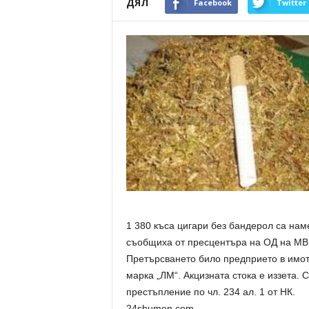
ДЯЛ
Facebook
Twitter
1 380 къса цигари без бандерол са нам
съобщиха от пресцентъра на ОД на МВ
Претърсването било предприето в имот 
марка „ЛМ“. Акцизната стока е иззета. 
престъпление по чл. 234 ал. 1 от НК.
24shumen.com