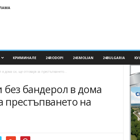
КЛАМА
КРИМИНАЛЕ
24RODOPI
24SMOLIAN
24BULGARIA
КУ
 в дома си, ще отговаря за престъпването...
 без бандерол в дома
за престъпването на