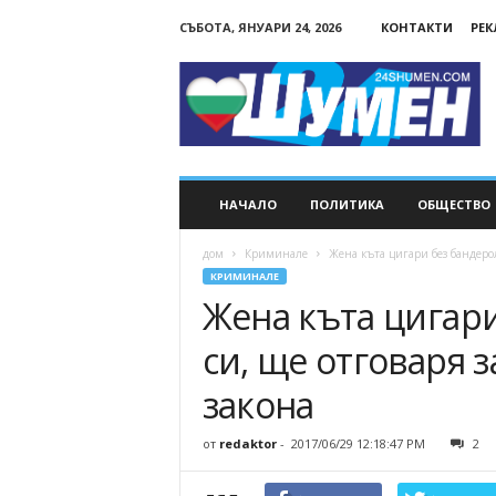
СЪБОТА, ЯНУАРИ 24, 2026
КОНТАКТИ
РЕ
24Shumen.COM
НАЧАЛО
ПОЛИТИКА
ОБЩЕСТВО
дом
Криминале
Жена къта цигари без бандерол
КРИМИНАЛЕ
Жена къта цигари
си, ще отговаря 
закона
от
redaktor
-
2017/06/29 12:18:47 PM
2