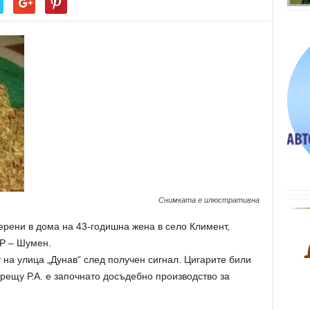
Снимката е илюстративна
ерени в дома на 43-годишна жена в село Климент,
Р – Шумен.
на улица „Дунав“ след получен сигнал. Цигарите били
Срещу Р.А. е започнато досъдебно производство за