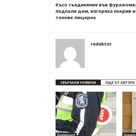
Късо съединение във фуражоме
подпали дом, изгоряха покрив и
тонове люцерна
redaktor
СВЪРЗАНИ НОВИНИ
ОЩЕ ОТ АВТОРА
Криминале
Кримин