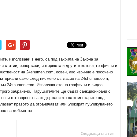
е, използвани в него, са под закрила на Закона за
ки статии, репортажи, интервюта и други текстови, графични и
обственост на 24shumen.com, освен, ако изрично е посочено
 материали само след писмено съгласие на 24shumen.com,
 към 24shumen.com. Използването на графични и видео
трого забранено. Нарушителите ще бъдат санкционирани с
е носи отговорност за съдържанието на коментарите под
апазват правото да ограничават или блокират публикуването
ане на добрия тон.
Следваща статия