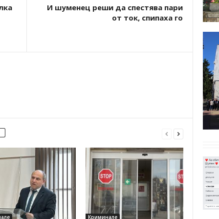
лка
И шуменец реши да спестява пари
от ток, спипаха го
але
Криминале