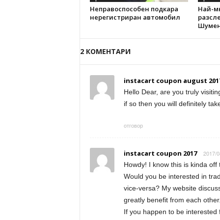
Неправоспособен подкара
Най-м
нерегистриран автомобил
разсл
Шумен
2 КОМЕНТАРИ
instacart coupon august 201
Hello Dear, are you truly visiti
if so then you will definitely t
отговор
instacart coupon 2017
2017/0
Howdy! I know this is kinda off t
Would you be interested in trad
vice-versa? My website discuss
greatly benefit from each other
If you happen to be interested 