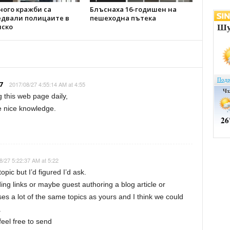
ного кражби са
Блъснаха 16-годишен на
едвали полицаите в
пешеходна пътека
ско
7
2017/08/27 4:55:14 AM at 4:55
ng this web page daily,
ake nice knowledge.
8/27 5:22:37 AM at 5:22
opic but I’d figured I’d ask.
ing links or maybe guest authoring a blog article or
es a lot of the same topics as yours and I think we could
.
feel free to send