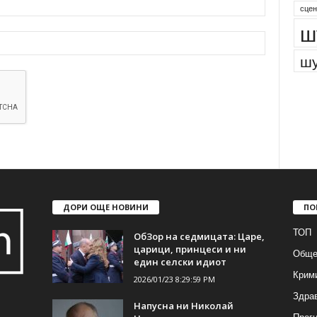
сцен
ш
шу
ДОРИ ОЩЕ НОВИНИ
ПО
ТОП
ОбЗор на седмицата: Царе,
царици, принцеси и ни
Обще
един селски идиот
Крим
2026/01/23 8:29:59 PM
Здра
Напусна ни Николай
Прогн