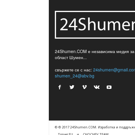
24Shumen.COM е независима медия за
област Шумен...
свържете се с нас:
24shumen@gmail.co
shumen_24@abv.bg
© © 2017 24Shumen.COM. Изработка и поддръжк
Timag.EU
и
CHOCHEV TEAM