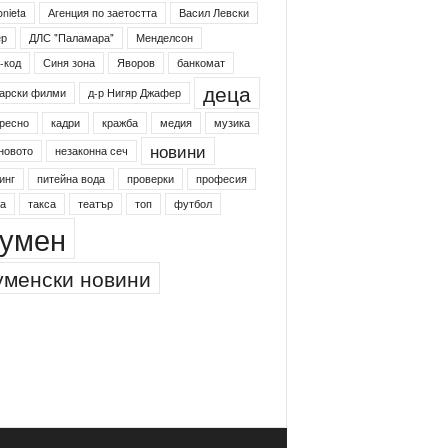
onieta
Агенция по заетостта
Васил Левски
ер
ДЛС "Паламара"
Менделсон
-код
Синя зона
Яворов
банкомат
деца
арски филми
д-р Нигяр Джафер
ресно
кадри
кражба
медия
музика
новини
новото
незаконна сеч
инг
питейна вода
проверки
професия
а
такса
театър
топ
футбол
умен
менски новини