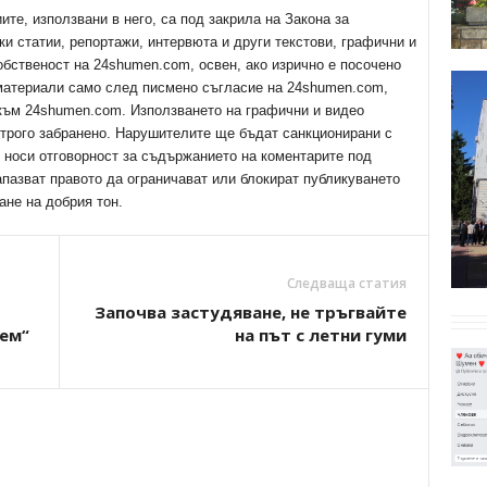
е, използвани в него, са под закрила на Закона за
ки статии, репортажи, интервюта и други текстови, графични и
обственост на 24shumen.com, освен, ако изрично е посочено
 материали само след писмено съгласие на 24shumen.com,
 към 24shumen.com. Използването на графични и видео
трого забранено. Нарушителите ще бъдат санкционирани с
е носи отговорност за съдържанието на коментарите под
апазват правото да ограничават или блокират публикуването
ане на добрия тон.
Следваща статия
Започва застудяване, не тръгвайте
ем“
на път с летни гуми