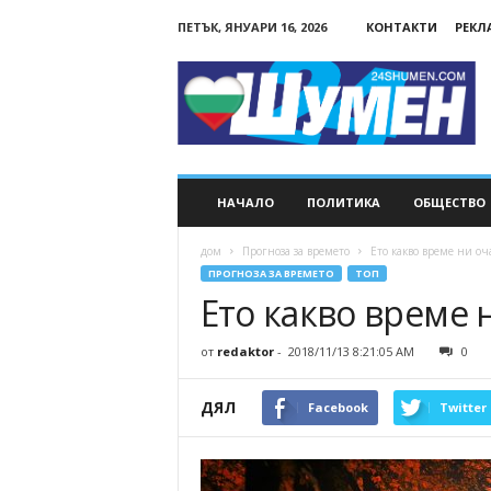
ПЕТЪК, ЯНУАРИ 16, 2026
КОНТАКТИ
РЕКЛ
24Shumen.COM
НАЧАЛО
ПОЛИТИКА
ОБЩЕСТВО
дом
Прогноза за времето
Ето какво време ни оч
ПРОГНОЗА ЗА ВРЕМЕТО
ТОП
Ето какво време 
от
redaktor
-
2018/11/13 8:21:05 AM
0
ДЯЛ
Facebook
Twitter