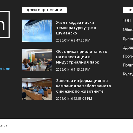
ДОРИ ОЩЕ НОВИНИ
ПО
ТОП
Жълт код за ниски
температури утре в
Обще
Шуменско
Крим
2026/01/16 2:47:26 PM
Здра
Обсъдиха привличането
Прогн
на инвестиции в
Индустриалния парк
Поли
m или
2026/01/16 1:13:02 PM
Култ
Започва информационна
кампания за заболяването
Син език по животните
2026/01/16 12:53:05 PM
а от