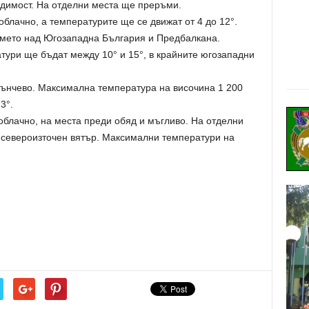
идимост. На отделни места ще преръми.
лачно, а температурите ще се движат от 4 до 12°.
мето над Югозападна България и Предбалкана.
ри ще бъдат между 10° и 15°, в крайните югозападни
ънчево. Максимална температура на височина 1 200
3°.
лачно, на места преди обяд и мъгливо. На отделни
 североизточен вятър. Максимални температури на