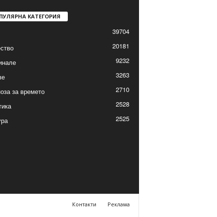
ПУЛЯРНА КАТЕГОРИЯ
39704
20181
ство
9232
инале
3263
ве
2710
оза за времето
2528
тика
2525
ура
Контакти
Реклама