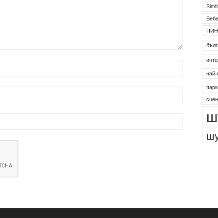
Simf
Веб
ПИН
бълг
инте
най-
парк
сцен
ш
шу