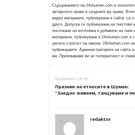
Съдържанието на 24shumen.com и технологиит
авторското право и сродните му права. Всич
видео материали, публикувани в сайта, са с
друго. Допуска се публикуване на текстови
посочване на източника и добавяне на линк
материали, публикувани в 24shumen.com е с
цялата строгост на закона. 24shumen.com н
публикациите. Администраторите на сайта з
им. Призоваваме ви за толерантност и спазв
предишна статия
Празник на етносите в Шумен:
“Заедно живеем, танцуваме и пе
redaktor