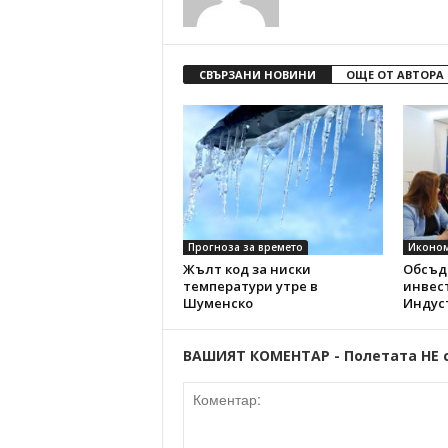
СВЪРЗАНИ НОВИНИ
ОЩЕ ОТ АВТОРА
Прогноза за времето
Иконо
Жълт код за ниски
Обсъд
температури утре в
инвес
Шуменско
Индус
ВАШИЯТ КОМЕНТАР - Полетата НЕ 