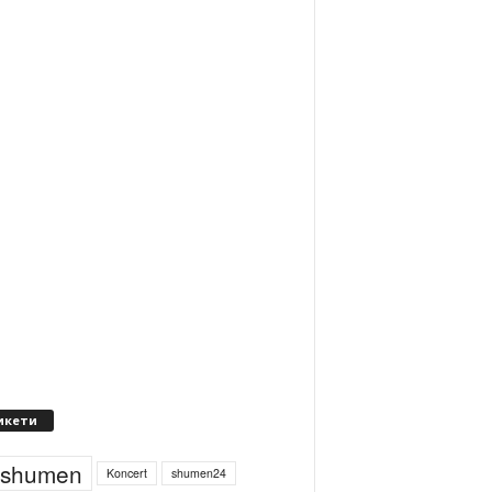
икети
4shumen
Koncert
shumen24