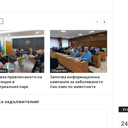
мика
Общество
иха привличането на
Започва информационна
тиции в
кампания за заболяването
триалния парк
Син език по животните
са задължителни!
Ет
2