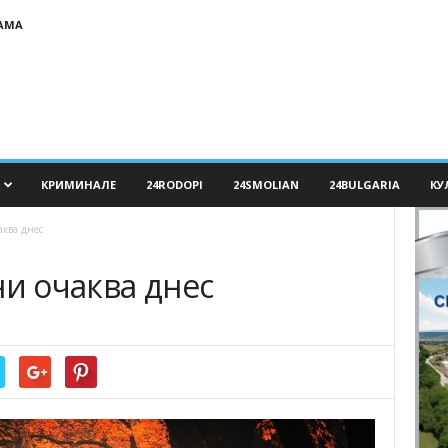
АМА
КРИМИНАЛЕ
24RODOPI
24SMOLIAN
24BULGARIA
КУ
аква днес
ни очаква днес