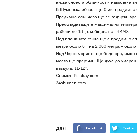
ниска слоеста облачност и намалена в
В Шуменска област ще бъде предимно об
Предимно слънчево ще се задържи вре
Преобладаващите максимални температу
райони до 18°, съобщават от НИМХ.
Над планините също ще е предимно сл
метра около 8°, на 2 000 метра – около 
Над Черноморието ще бъде предимно об
места ще преръми. Ще духа до умерен
въздуха: 11-12°.
Снимка: Pixabay.com
24shumen.com
ДЯЛ
Facebook
Twitter