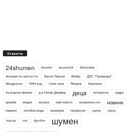
Етикети
24shumen
Koncert
shumen24
Simfonieta
Агенция по заетостта
Васил Левски
Вебер
ДЛС "Паламара"
Менделсон
ПИН-код
Синя зона
Яворов
банкомат
деца
български филми
д-р Нигяр Джафер
интересно
кадри
новини
кражба
медия
музика
най-новото
незаконна сеч
паркинг
питейна вода
проверки
професия
сцена
такса
шумен
театър
топ
футбол
шуменски новини