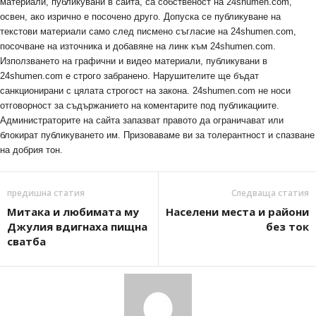
материали, публикувани в сайта, са собственост на 24shumen.com,
освен, ако изрично е посочено друго. Допуска се публикуване на
текстови материали само след писмено съгласие на 24shumen.com,
посочване на източника и добавяне на линк към 24shumen.com.
Използването на графични и видео материали, публикувани в
24shumen.com е строго забранено. Нарушителите ще бъдат
санкционирани с цялата строгост на закона. 24shumen.com не носи
отговорност за съдържанието на коментарите под публикациите.
Администраторите на сайта запазват правото да ограничават или
блокират публикуването им. Призоваваме ви за толерантност и спазване
на добрия тон.
предишна статия
Следваща статия
Митака и любимата му
Населени места и райони
Джулия вдигнаха пищна
без ток
сватба