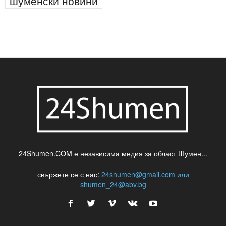
24Shumen.COM е независима медия за област Шумен...
свържете се с нас:
24shumen@gmail.com или
shumen_24@abv.bg
ДОРИ ОЩЕ НОВИНИ