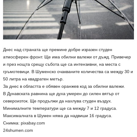
Днес над страната ще премине добре изразен студен
атмосферен фронт. Ще има обилни валежи от дъжд. Привечер
и през нощта срещу събота ще са интензивни, на места с
гръмотевици. В Шуменско очакваните количества са между 30 и
50 литра на квадратен метър.
За днес в областта е обявен оранжев код за обилни валежи.
В Дунавската равнина ще духа умерен до силен вятър от
североизток. Ще продължи да нахлува студен въздух.
Минималните температури ще са между 7 и 12 градуса.
Максималната в Шумен няма да надвиши 16 градуса.
Снимка: pixabay.com
24shumen.com