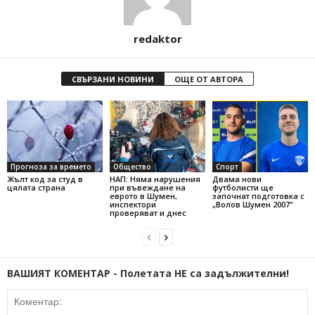
redaktor
СВЪРЗАНИ НОВИНИ
ОЩЕ ОТ АВТОРА
Прогноза за времето
Общество
Спорт
Жълт код за студ в
НАП: Няма нарушения
Двама нови
цялата страна
при въвеждане на
футболисти ще
еврото в Шумен,
започнат подготовка с
инспектори
„Волов Шумен 2007“
проверяват и днес
ВАШИЯТ КОМЕНТАР - Полетата НЕ са задължителни!