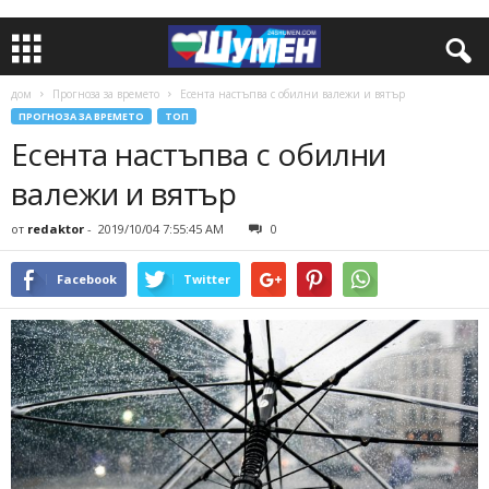
дом
Прогноза за времето
Есента настъпва с обилни валежи и вятър
ПРОГНОЗА ЗА ВРЕМЕТО
ТОП
Есента настъпва с обилни
валежи и вятър
от
redaktor
-
2019/10/04 7:55:45 AM
0
Facebook
Twitter