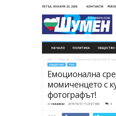
ПЕТЪК, ЯНУАРИ 23, 2026
КОНТАКТИ
РЕКЛ
24Shumen.COM
НАЧАЛО
ПОЛИТИКА
ОБЩЕСТВО
дом
Общество
Емоционална среща след 30 годи
ОБЩЕСТВО
ТОП
Емоционална сре
момиченцето с ку
фотографът!
от
redaktor
-
2019/10/13 11:23:07 AM
0