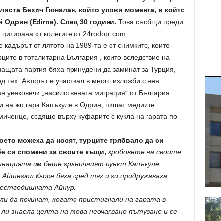
алиста Бехич Гюналан, който улови момента, в който
й Одрин (Edirne). След 30 години.
Това съобщи преди
цитирана от колегите от 24rodopi.com.
 кадърът от лятото на 1989-та е от снимките, които
ците в тоталитарна България , които вследствие на
ащата партия бяха принудени да заминат за Турция,
д тях. Авторът е участвал в много изложби с нея.
 увековечи „насилствената миграция“ от България
ви на жп гара Капъкуле в Одрин, пишат медиите.
иченце, седящо върху куфарите с кукла на гарата по
оето можеха да носят, турците трябвало да си
бе си спомени за своите къщи,
гробовете на своите
тинацията им беше граничният пункт Капъкуле,
 Айшегюл Кьосе бяха сред тях и ги придружаваха
шестгодишната Айнур.
рели да починат, когато пристигнали на гарата в
а ли знаела целта на това неочаквано пътуване и се