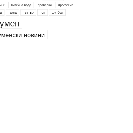
инг
питейна вода
проверки
професия
а
такса
театър
топ
футбол
умен
менски новини