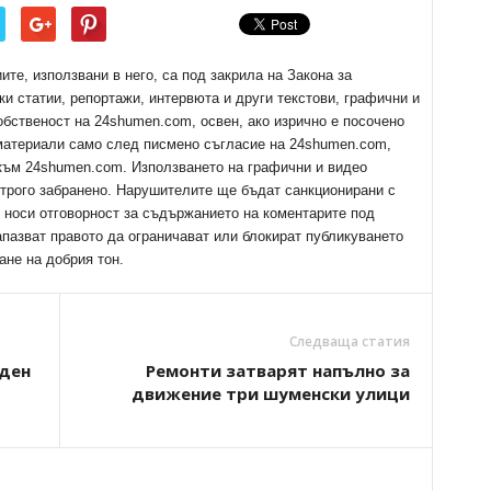
е, използвани в него, са под закрила на Закона за
ки статии, репортажи, интервюта и други текстови, графични и
обственост на 24shumen.com, освен, ако изрично е посочено
 материали само след писмено съгласие на 24shumen.com,
 към 24shumen.com. Използването на графични и видео
трого забранено. Нарушителите ще бъдат санкционирани с
е носи отговорност за съдържанието на коментарите под
апазват правото да ограничават или блокират публикуването
ане на добрия тон.
Следваща статия
ден
Ремонти затварят напълно за
движение три шуменски улици