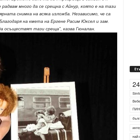
е радвам много да се срещна с Айнур, която е на тази
рната снимка на всяка изложба. Независимо, че са
 Благодаря на кмета на Ергене Расим Юксел и зам.
да осъществят тази среща”, казва Гюналан.
Ет
2
Simf
Веб
ПИН
бълг
инте
най-