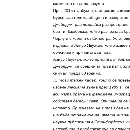
момичето не дало резултат.
През 2015 г. албумът, съдържащ снимки
Бурсенска голяма община и разпратен 
Джебеджи, разглеждайки разпространен
брат ѝ. Джебеджи, който разпознава бр
Чорлу и с корени от Силистра. Установ
издирва, е Айнур Явузкан, която живее 
обяснява и причината за това.
Айнур Явузкан, която пристига от Англи
Джебеджи, се срещна за пръв път с жур
снимал преди 30 години.
„С този тъжен кадър, който се превъ
изселническата вълна през 1989 г., с
всичката драма на феномена имиграци
собствен детски свят. Опитваше се да
копчето. Признавам, че в този ден не
ще бъде отражение на цялата миграц
научна публикация в Станфордския ун
изложбите и предпочитана за плакати