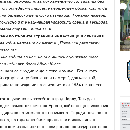
ата си, отколкото за обкръжението си. Така тя без
гато последният търсеше перфектен образ, който да
 на българските турски изгнаници. Гюналан намерил
по-късно и те най-накрая уговорили среща в Текирдаг.
двете страни“, пише DHA.
тани по първите страници на вестници и списания
ла кой е направил снимката. „Почти се разплаках,
казва тя.
ка година за нас, но ние винаги оценяваме това,
аза нейният брат Айхан Кьосе.
винаги се е чудил къде е това момиче. „Беше като
Geographic и трябваше да я намеря“, допълва той,
рицата на издание на списанието от 1984 г. и донесе
което участва в изложбата в град Чорлу, Текирдаг,
джи, заместник-кмет на Ергене, който също е изселник
здирване на момичето от снимката. Поради това, че по
ката, на гарата са били пристигнали изселници от
но към изселниците от този регион, но издирването на