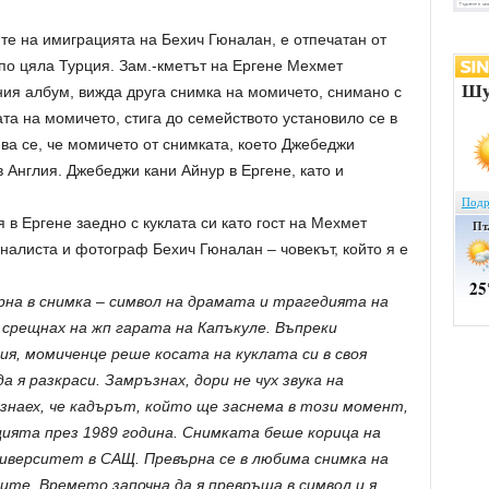
те на имиграцията на Бехич Гюналан, е отпечатан от
по цяла Турция. Зам.-кметът на Ергене Мехмет
ия албум, вижда друга снимка на момичето, снимано с
ата на момичето, стига до семейството установило се в
ява се, че момичето от снимката, което Джебеджи
в Англия. Джебеджи кани Айнур в Ергене, като и
я в Ергене заедно с куклата си като гост на Мехмет
налиста и фотограф Бехич Гюналан – човекът, който я е
рна в снимка – символ на драмата и трагедията на
е срещнах на жп гарата на Капъкуле. Въпреки
я, момиченце реше косата на куклата си в своя
 я разкраси. Замръзнах, дори не чух звука на
 знаех, че кадърът, който ще заснема в този момент,
ията през 1989 година. Снимката беше корица на
иверситет в САЩ. Превърна се в любима снимка на
те. Времето започна да я превръща в символ и я