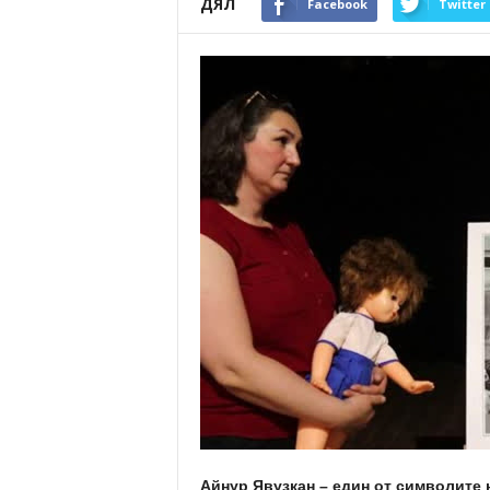
ДЯЛ
Facebook
Twitter
Айнур Явузкан – един от символите 