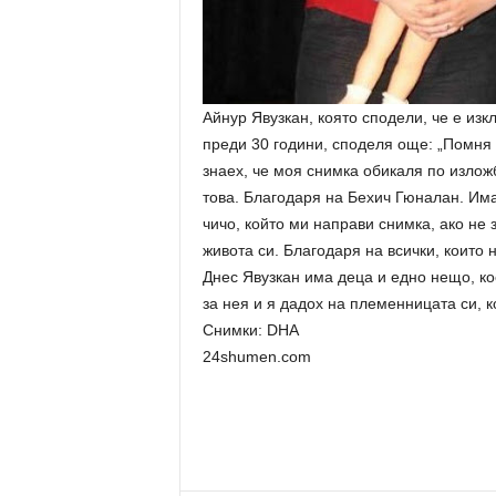
Айнур Явузкан, която сподели, че е изк
преди 30 години, споделя още: „Помня 
знаех, че моя снимка обикаля по изложб
това. Благодаря на Бехич Гюналан. Им
чичо, който ми направи снимка, ако не 
живота си. Благодаря на всички, които
Днес Явузкан има деца и едно нещо, кое
за нея и я дадох на племенницата си, ко
Снимки: DHA
24shumen.com