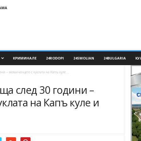
АМА
КРИМИНАЛЕ
24RODOPI
24SMOLIAN
24BULGARIA
КУ
ни – момиченцето с куклата на Капъ куле...
ща след 30 години –
клата на Капъ куле и