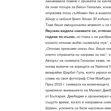
занимавала повече с грижата за кукл
да знае позира за Бехич Гюналан, ко
отразява този съдбовен ден в живота
Айнур и нейния брат Айхан 30 години 
Това беше емоционален момент и за 
Явузкан видяла снимките си, отпеча
години по-късно,
но така и не разбра
когато отново видях снимката тук“, 
„Отново преживях онези дни. Беше теж
което страната ни направи за нас“, к
Авторът на снимката Гюналан казва, че 
онова момиче на корицата на National 
визирайки Шарбат Гула, която украси ко
слава на своя фотограф Стив МакКъри.
През 2010 г. снимката на момиченцето, 
привлякло вниманието на Мехмет Джебе
от България. Джебеджи е организирал и
същото време, когато е направена сним
Шумен, усилията са били насочени имен