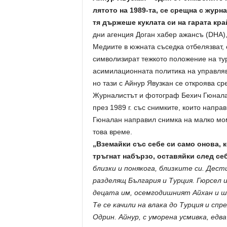
лятото на 1989-та, се срещна с журн
тя държеше куклата си на гарата кра
дни агенция Доган хабер ажансъ (DHA), 
Медиите в южната съседка отбелязват, е
символизират тежкото положение на тур
асимилационната политика на управляв
но тази с Айнур Явузкан се откроява сре
Журналистът и фотограф Бехич Гюналан
през 1989 г. със снимките, които напра
Гюналан направил снимка на малко мом
това време.
„Вземайки със себе си само онова, к
тръгнат набързо, оставяйки след се
близки и понякога, близките си. Дес
разделящ България и Турция. Гюрсел и
децата им, осемгодишният Айхан и 
Те се качили на влака до Турция и сп
Одрин. Айнур, с уморена усмивка, едв