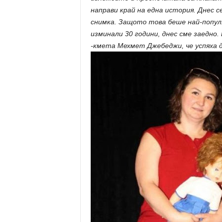
направи край на една история. Днес с
снимка. Защото това беше най-популя
изминали 30 години, днес сме заедно.
-кмета Мехмет Джебеджи, че успяха 