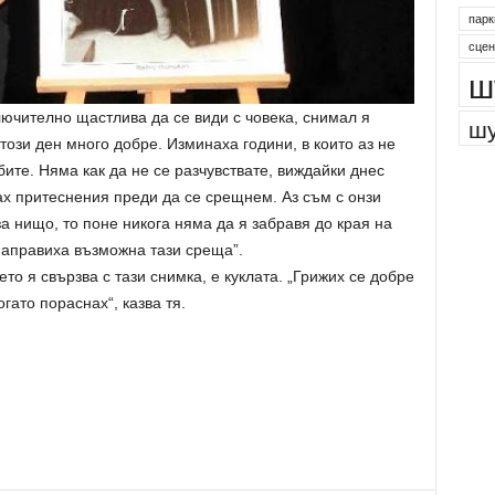
парк
сцен
ш
лючително щастлива да се види с човека, снимал я
шу
този ден много добре. Изминаха години, в които аз не
ите. Няма как да не се разчувствате, виждайки днес
ах притеснения преди да се срещнем. Аз съм с онзи
за нищо, то поне никога няма да я забравя до края на
 направиха възможна тази среща”.
то я свързва с тази снимка, е куклата. „Грижих се добре
гато пораснах“, казва тя.