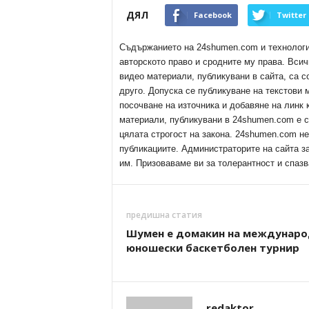
ДЯЛ
Facebook
Twitter
Съдържанието на 24shumen.com и технологиит
авторското право и сродните му права. Всич
видео материали, публикувани в сайта, са с
друго. Допуска се публикуване на текстови
посочване на източника и добавяне на линк
материали, публикувани в 24shumen.com е с
цялата строгост на закона. 24shumen.com н
публикациите. Администраторите на сайта з
им. Призоваваме ви за толерантност и спазв
предишна статия
Шумен е домакин на междунаро
юношески баскетболен турнир
redaktor