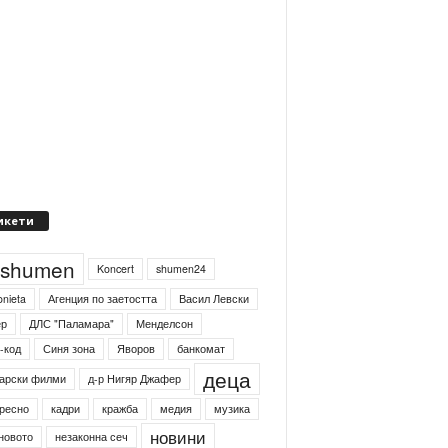
икети
4shumen
Koncert
shumen24
onieta
Агенция по заетостта
Васил Левски
ер
ДЛС "Паламара"
Менделсон
-код
Синя зона
Яворов
банкомат
деца
арски филми
д-р Нигяр Джафер
ресно
кадри
кражба
медия
музика
новини
новото
незаконна сеч