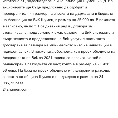
изготвена от „Водоснабдяване и канализация-Шумен“ ООД. На
акционерите ще бъде предложено да одобрят и
препоръчителния размер на вноската на държавата в бюджета
на Асоциация по ВиК-Шумен, в размер на 25 000 лв. В поканата
е записано, че по т. 1 от дневния ред в Договора за
стопанисване, поддържане и експлоатация на ВиК-системите и
съоръженията и предоставяне на ВиК-услуги е постигнато
договаряне за размера на минималното ниво на инвестиции в
годишен аспект. В писмената обосновка към проектобюджета на
Асоциацията по ВиК за 2021 година се посочва, че той е
балансиран в разходната си част, която е в размер на 71 428,
58 лева. На база на проектобюджета и планираните разходи,
вноската на община Шумен е предвидена в размер на 24
085,72 лева.
24shumen.com