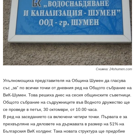
Снимка: 24shumen.com
Упълномощиха представителя на Община Шумен да гласува
със „за“ по всички точки от дневния ред на Общото събрание на
ВиК-Шумен. Това решиха днес на сесия общинските съветници.
Общото събрание на съдружниците във Водното дружество ще
се проведе в петък, 30 октомври, от 10.00 часа.
В ред на заседанието са включени четири точки. Първата е за
прехвърляне на дяловете на държавата в размер на 51% на
Българския ВиК холдинг. Така новата структура ще придобие