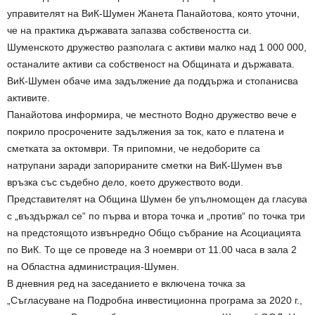
управителят на ВиК-Шумен Жанета Панайотова, която уточни,
че на практика държавата запазва собствеността си.
Шуменското дружество разполага с активи малко над 1 000 000,
останалите активи са собственост на Общината и държавата.
ВиК-Шумен обаче има задължение да поддържа и стопанисва
активите.
Панайотова информира, че местното Водно дружество вече е
покрило просрочените задължения за ток, като е платена и
сметката за октомври. Тя припомни, че недоборите са
натрупани заради запорираните сметки на ВиК-Шумен във
връзка със съдебно дело, което дружеството води.
Представителят на Община Шумен бе упълномощен да гласува
с „въздържал се“ по първа и втора точка и „против“ по точка три
на предстоящото извънредно Общо събрание на Асоциацията
по ВиК. То ще се проведе на 3 ноември от 11.00 часа в зала 2
на Областна администрация-Шумен.
В дневния ред на заседанието е включена точка за
„Съгласуване на Подробна инвестиционна програма за 2020 г.,