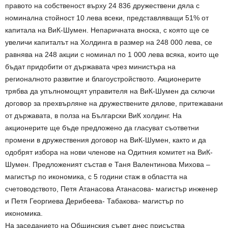
правото на собственост върху 24 836 дружествени дяла с
номинална стойност 10 лева всеки, представляващи 51% от
капитала на ВиК-Шумен. Непаричната вноска, с която ще се
увеличи капиталът на Холдинга в размер на 248 000 лева, се
равнява на 248 акции с номинал по 1 000 лева всяка, които ще
бъдат придобити от държавата чрез министъра на
регионалното развитие и благоустройството. Акционерите
трябва да упълномощят управителя на ВиК-Шумен да сключи
договор за прехвърляне на дружествените дялове, притежавани
от държавата, в полза на Български ВиК холдинг. На
акционерите ще бъде предложено да гласуват съответни
промени в дружествения договор на ВиК-Шумен, както и да
одобрят избора на нови членове на Одитния комитет на ВиК-
Шумен. Предложеният състав е Таня Валентинова Михова –
магистър по икономика, с 5 години стаж в областта на
счетоводството, Петя Атанасова Атанасова- магистър инженер
и Петя Георгиева Дерибеева- Табакова- магистър по
икономика.
На заседанието на Общинския съвет днес присъства