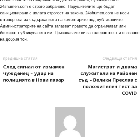
24shumen.com е строго забранено. Нарушителите ще бъдат
санкционирани с цялата строгост на закона. 24shumen.com не носи
отговорност за съдържанието на коментарите под публикациите.
Администраторите на сайта запазват правото да ограничават или
блокират публикуването им. Призоваваме ви за толерантност и спазване
на добрия тон.
предишна статия
Следваща статия
След сигнал от измамен
Магистрат и двама
чужденец – удар на
служители на Районен
полицията в Нови пазар
съд – Велики Преслав с
положителен тест за
COVID