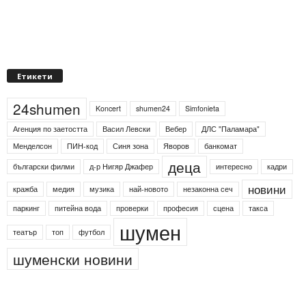
Етикети
24shumen
Koncert
shumen24
Simfonieta
Агенция по заетостта
Васил Левски
Вебер
ДЛС "Паламара"
Менделсон
ПИН-код
Синя зона
Яворов
банкомат
деца
български филми
д-р Нигяр Джафер
интересно
кадри
новини
кражба
медия
музика
най-новото
незаконна сеч
паркинг
питейна вода
проверки
професия
сцена
такса
шумен
театър
топ
футбол
шуменски новини