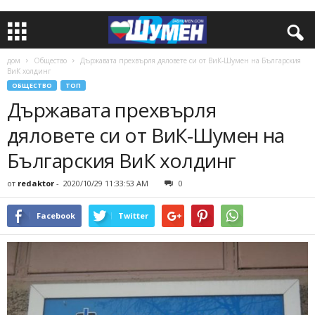
дом
Общество
Държавата прехвърля дяловете си от ВиК-Шумен на Българския
ВиК холдинг
ОБЩЕСТВО
ТОП
Държавата прехвърля
дяловете си от ВиК-Шумен на
Българския ВиК холдинг
от
redaktor
-
2020/10/29 11:33:53 AM
0
Facebook
Twitter