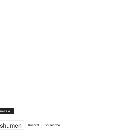
икети
4shumen
Koncert
shumen24