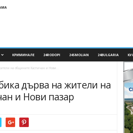
АМА
КРИМИНАЛЕ
24RODOPI
24SMOLIAN
24BULGARIA
КУ
 жители на общините Каспичан и Нови...
убика дърва на жители на
ан и Нови пазар