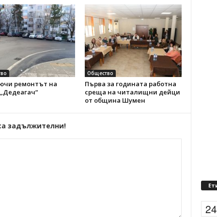
во
Общество
ючи ремонтът на
Първа за годината работна
 „Дедеагач“
среща на читалищни дейци
от община Шумен
са задължителни!
Ет
2