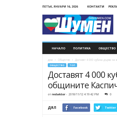
ПЕТЪК, ЯНУАРИ 16, 2026
КОНТАКТИ
РЕКЛ
24Shumen.COM
НАЧАЛО
ПОЛИТИКА
ОБЩЕСТВО
дом
Общество
Доставят 4 000 кубика дърва на
ОБЩЕСТВО
ТОП
Доставят 4 000 к
общините Каспич
от
redaktor
-
2018/11/12 4:19:42 PM
0
ДЯЛ
Facebook
Twitter