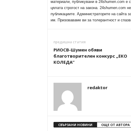
материали, публикувани в 24shumen.com е с
цялата строгост на закона. 24shumen.com н
публикациите. Администраторите на сайта з
им. Призоваваме ви за толерантност и спазв
предишна статия
РИОСВ-Шумен обяви
благотворителен конкурс „ЕКО
КОЛЕДА“
redaktor
СВЪРЗАНИ НОВИНИ
ОЩЕ ОТ АВТОРА