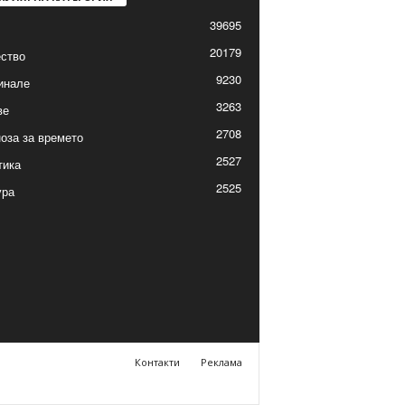
39695
20179
ство
9230
инале
3263
ве
2708
оза за времето
2527
тика
2525
ура
Контакти
Реклама