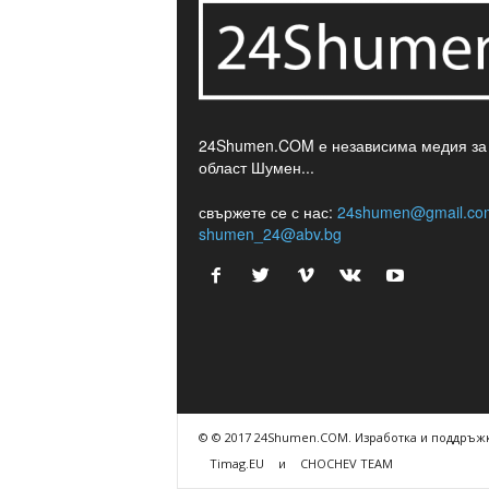
24Shumen.COM е независима медия за
област Шумен...
свържете се с нас:
24shumen@gmail.co
shumen_24@abv.bg
© © 2017 24Shumen.COM. Изработка и поддръжк
Timag.EU
и
CHOCHEV TEAM