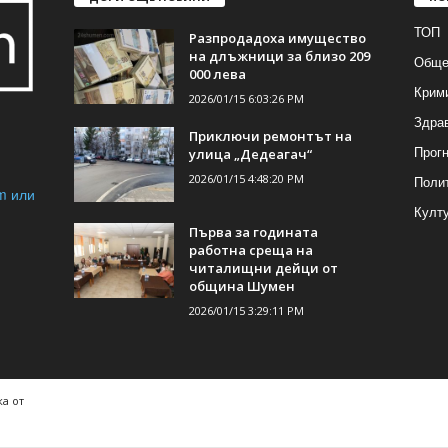
ТОП
Разпродадоха имущество
на длъжници за близо 209
Обще
000 лева
Крим
2026/01/15 6:03:26 PM
Здра
Приключи ремонтът на
Прогн
улица „Дедеагач“
2026/01/15 4:48:20 PM
Поли
m или
Култ
Първа за годината
работна среща на
читалищни дейци от
община Шумен
2026/01/15 3:29:11 PM
а от