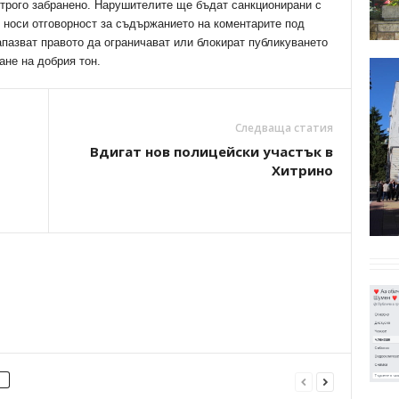
трого забранено. Нарушителите ще бъдат санкционирани с
е носи отговорност за съдържанието на коментарите под
апазват правото да ограничават или блокират публикуването
ане на добрия тон.
Следваща статия
Вдигат нов полицейски участък в
Хитрино