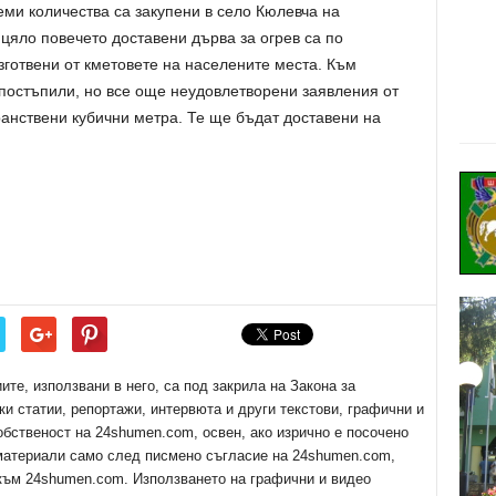
леми количества са закупени в село Кюлевча на
цяло повечето доставени дърва за огрев са по
зготвени от кметовете на населените места. Към
постъпили, но все още неудовлетворени заявления от
анствени кубични метра. Те ще бъдат доставени на
е, използвани в него, са под закрила на Закона за
ки статии, репортажи, интервюта и други текстови, графични и
обственост на 24shumen.com, освен, ако изрично е посочено
 материали само след писмено съгласие на 24shumen.com,
 към 24shumen.com. Използването на графични и видео