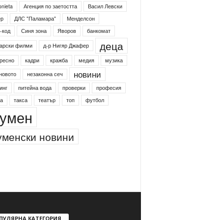
onieta
Агенция по заетостта
Васил Левски
ер
ДЛС "Паламара"
Менделсон
-код
Синя зона
Яворов
банкомат
деца
арски филми
д-р Нигяр Джафер
ресно
кадри
кражба
медия
музика
новини
новото
незаконна сеч
инг
питейна вода
проверки
професия
а
такса
театър
топ
футбол
умен
менски новини
ПУЛЯРНА КАТЕГОРИЯ