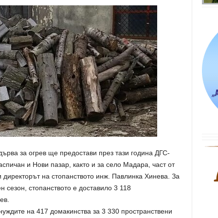
дърва за огрев ще предостави през тази година ДГС-
спичан и Нови пазар, както и за село Мадара, част от
директорът на стопанството инж. Павлинка Хинева. За
 сезон, стопанството е доставило 3 118
ев.
уждите на 417 домакинства за 3 330 пространствени