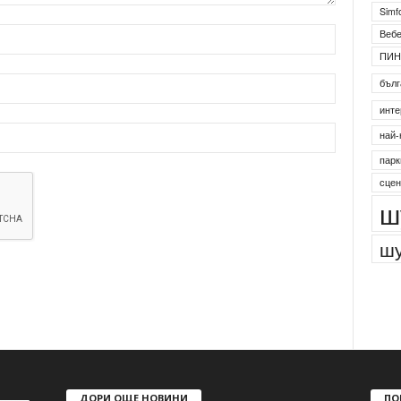
Simf
Веб
ПИН
бълг
инте
най-
парк
сцен
ш
шу
ДОРИ ОЩЕ НОВИНИ
ПО