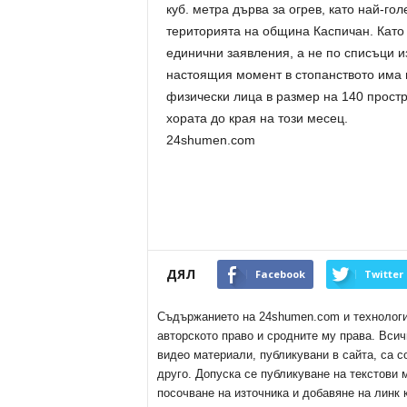
куб. метра дърва за огрев, като най-го
територията на община Каспичан. Като 
единични заявления, а не по списъци и
настоящия момент в стопанството има 
физически лица в размер на 140 простр
хората до края на този месец.
24shumen.com
ДЯЛ
Facebook
Twitter
Съдържанието на 24shumen.com и технологиит
авторското право и сродните му права. Всич
видео материали, публикувани в сайта, са с
друго. Допуска се публикуване на текстови
посочване на източника и добавяне на линк