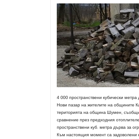
4 000 пространствени кубически метра 
Нови пазар на жителите на общините Ка
територията на община Шумен, съобщи 
сравнение през предходния отоплителен
пространствени куб. метра дърва за огр
Към настоящия момент са задоволени н