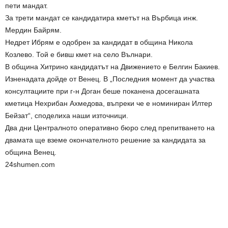
пети мандат.
За трети мандат се кандидатира кметът на Върбица инж.
Мердин Байрям.
Недрет Ибрям е одобрен за кандидат в община Никола
Козлево. Той е бивш кмет на село Вълнари.
В община Хитрино кандидатът на Движението е Белгин Бакиев.
Изненадата дойде от Венец. В „Последния момент да участва
консултациите при г-н Доган беше поканена досегашната
кметица Нехрибан Ахмедова, въпреки че е номиниран Илтер
Бейзат“, споделиха наши източници.
Два дни Централното оперативно бюро след препитването на
двамата ще вземе окончателното решение за кандидата за
община Венец.
24shumen.com