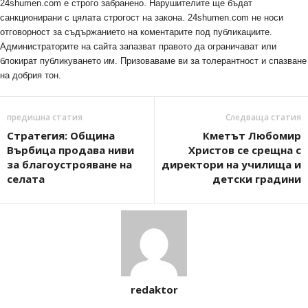
24shumen.com е строго забранено. Нарушителите ще бъдат
санкционирани с цялата строгост на закона. 24shumen.com не носи
отговорност за съдържанието на коментарите под публикациите.
Администраторите на сайта запазват правото да ограничават или
блокират публикуването им. Призоваваме ви за толерантност и спазване
на добрия тон.
предишна статия
Следваща статия
Стратегия: Община
Кметът Любомир
Върбица продава ниви
Христов се срещна с
за благоустрояване на
директори на училища и
селата
детски градини
redaktor