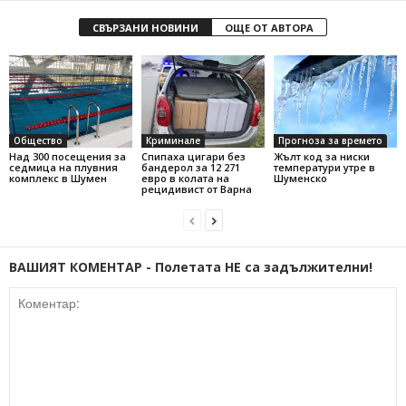
СВЪРЗАНИ НОВИНИ
ОЩЕ ОТ АВТОРА
Общество
Криминале
Прогноза за времето
Над 300 посещения за
Спипаха цигари без
Жълт код за ниски
седмица на плувния
бандерол за 12 271
температури утре в
комплекс в Шумен
евро в колата на
Шуменско
рецидивист от Варна
ВАШИЯТ КОМЕНТАР - Полетата НЕ са задължителни!