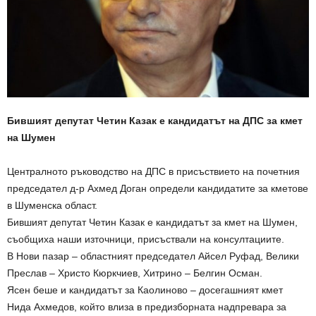
Бившият депутат Четин Казак е кандидатът на ДПС за кмет
на Шумен
Централното ръководство на ДПС в присъствието на почетния
председател д-р Ахмед Доган определи кандидатите за кметове
в Шуменска област.
Бившият депутат Четин Казак е кандидатът за кмет на Шумен,
съобщиха наши източници, присъствали на консултациите.
В Нови пазар – областният председател Айсел Руфад, Велики
Преслав – Христо Кюркчиев, Хитрино – Белгин Осман.
Ясен беше и кандидатът за Каолиново – досегашният кмет
Нида Ахмедов, който влиза в предизборната надпревара за