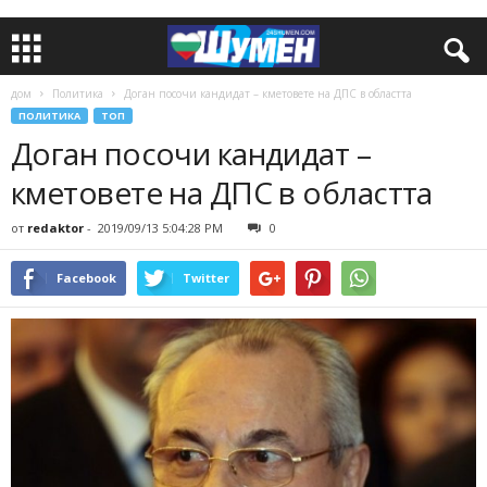
дом
Политика
Доган посочи кандидат – кметовете на ДПС в областта
ПОЛИТИКА
ТОП
Доган посочи кандидат –
кметовете на ДПС в областта
от
redaktor
-
2019/09/13 5:04:28 PM
0
Facebook
Twitter