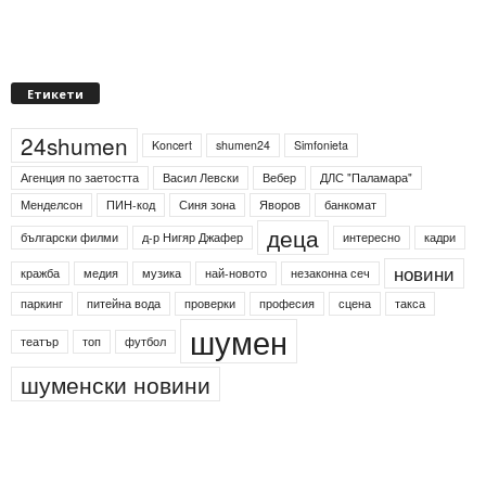
Етикети
24shumen
Koncert
shumen24
Simfonieta
Агенция по заетостта
Васил Левски
Вебер
ДЛС "Паламара"
Менделсон
ПИН-код
Синя зона
Яворов
банкомат
деца
български филми
д-р Нигяр Джафер
интересно
кадри
новини
кражба
медия
музика
най-новото
незаконна сеч
паркинг
питейна вода
проверки
професия
сцена
такса
шумен
театър
топ
футбол
шуменски новини