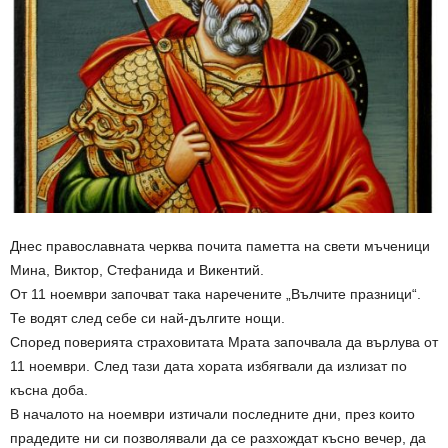
Днес православната черква почита паметта на свети мъченици
Мина, Виктор, Стефанида и Викентий.
От 11 ноември започват така наречените „Вълчите празници“.
Те водят след себе си най-дългите нощи.
Според поверията страховитата Мрата започвала да върлува от
11 ноември. След тази дата хората избягвали да излизат по
късна доба.
В началото на ноември изтичали последните дни, през които
прадедите ни си позволявали да се разхождат късно вечер, да