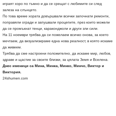
играят хоро по тъмно и да се срещат с любимите си след
залеза на слънцето.
По това време хората довършвали всички започнати ремонти,
поправяли огради и запушвали процепите, през които можели
да се промъкнат тенци, караконджоли и други зли сили.
На 11 ноември трябва да си пожелаем всичко онова, за което
мечтаем, да визуализираме една нова реалност, в която искаме
да живеем.
Трябва да сме настроени положително, да искаме мир, любов,
здраве и щастие за своите близки, за цялата Земя и Вселена.
Днес именици са Мина, Минка, Минкo, Минчо, Виктор и
Виктория.
24shumen.com