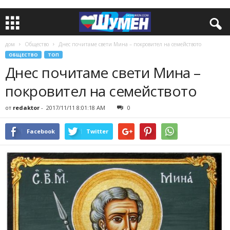
дом
Общество
Днес почитаме свети Мина – покровител на семейството
ОБЩЕСТВО
ТОП
Днес почитаме свети Мина –
покровител на семейството
от
redaktor
-
2017/11/11 8:01:18 AM
0
Facebook
Twitter