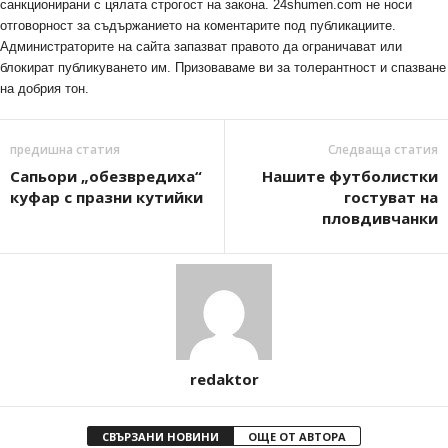
санкционирани с цялата строгост на закона. 24shumen.com не носи
отговорност за съдържанието на коментарите под публикациите.
Администраторите на сайта запазват правото да ограничават или
блокират публикуването им. Призоваваме ви за толерантност и спазване
на добрия тон.
предишна статия
Следваща статия
Сапьори „обезвредиха“
Нашите футболистки
куфар с празни кутийки
гостуват на
пловдивчанки
redaktor
СВЪРЗАНИ НОВИНИ
ОЩЕ ОТ АВТОРА