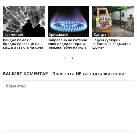
Криминале
Криминале
Култура
Вандал помля с
Забравено на котлона
Седем културни
брадва прозорци на
олио подпали тераса,
събития за седмица в
къща и стъкла на кола
пламна табло на кола
Шумен
ВАШИЯТ КОМЕНТАР - Полетата НЕ са задължителни!