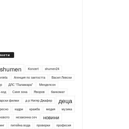
икети
4shumen
Koncert
shumen24
onieta
Агенция по заетостта
Васил Левски
ер
ДЛС "Паламара"
Менделсон
-код
Синя зона
Яворов
банкомат
деца
арски филми
д-р Нигяр Джафер
ресно
кадри
кражба
медия
музика
новини
новото
незаконна сеч
инг
питейна вода
проверки
професия