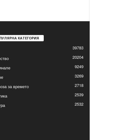
ПУЛЯРНА КАТЕГОРИЯ
39783
20204
ство
9249
инале
3269
ве
2718
оза за времето
2539
тика
2532
ура