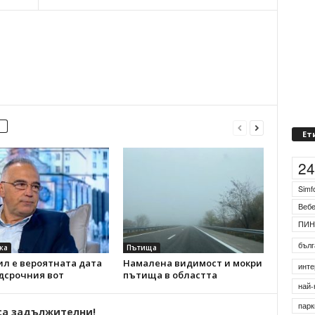
Ет
2
Simf
Веб
ПИН
бълг
ка
Пътища
ил е вероятната дата
Намалена видимост и мокри
инте
дсрочния вот
пътища в областта
най-
парк
са задължителни!