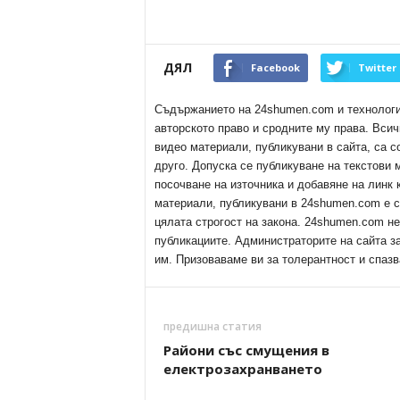
ДЯЛ
Facebook
Twitter
Съдържанието на 24shumen.com и технологиит
авторското право и сродните му права. Всич
видео материали, публикувани в сайта, са с
друго. Допуска се публикуване на текстови
посочване на източника и добавяне на линк
материали, публикувани в 24shumen.com е с
цялата строгост на закона. 24shumen.com н
публикациите. Администраторите на сайта з
им. Призоваваме ви за толерантност и спазв
предишна статия
Райони със смущения в
електрозахранването