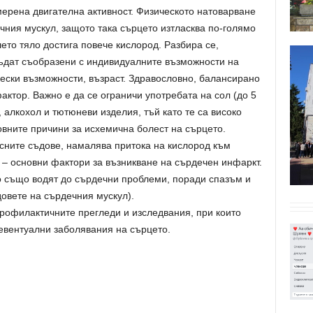
ерена двигателна активност. Физическото натоварване
чния мускул, защото така сърцето изтласква по-голямо
шето тяло достига повече кислород. Разбира се,
ъдат съобразени с индивидуалните възможности на
ески възможности, възраст. Здравословно, балансирано
актор. Важно е да се ограничи употребата на сол (до 5
 алкохол и тютюневи изделия, тъй като те са високо
вните причини за исхемична болест на сърцето.
сните съдове, намалява притока на кислород към
 – основни фактори за възникване на сърдечен инфаркт.
о също водят до сърдечни проблеми, поради спазъм и
овете на сърдечния мускул).
профилактичните прегледи и изследвания, при които
евентуални заболявания на сърцето.