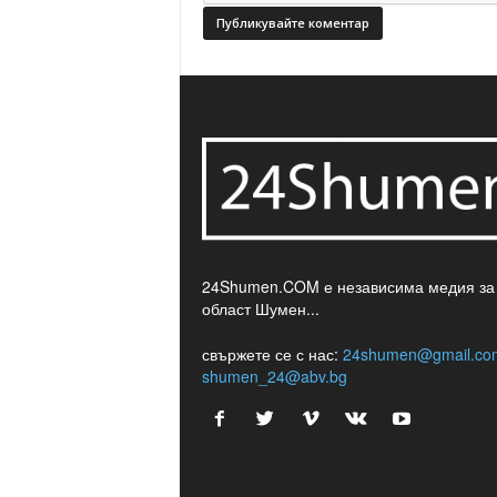
24Shumen.COM е независима медия за
област Шумен...
свържете се с нас:
24shumen@gmail.co
shumen_24@abv.bg