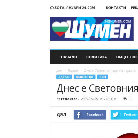
СЪБОТА, ЯНУАРИ 24, 2026
КОНТАКТИ
РЕ
24Shumen.COM
НАЧАЛО
ПОЛИТИКА
ОБЩЕСТВО
дом
Здраве
Днес е Световният ден на сърцето
ЗДРАВЕ
ОБЩЕСТВО
ТОП
Днес е Световния
от
redaktor
-
2019/09/29 1:12:06 PM
0
ДЯЛ
Facebook
Twitter