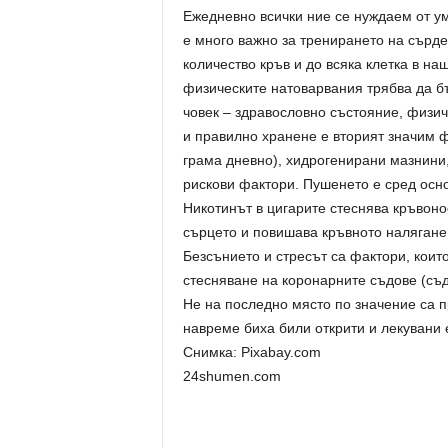
Ежедневно всички ние се нуждаем от ум
е много важно за тренирането на сърде
количество кръв и до всяка клетка в на
физическите натоварвания трябва да б
човек – здравословно състояние, физич
и правилно хранене е вторият значим ф
грама дневно), хидрогенирани мазнини,
рискови фактори. Пушенето е сред осно
Никотинът в цигарите стеснява кръвоно
сърцето и повишава кръвното налягане
Безсънието и стресът са фактори, коит
стесняване на коронарните съдове (съд
Не на последно място по значение са 
навреме биха били открити и лекувани 
Снимка: Pixabay.com
24shumen.com