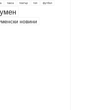
а
такса
театър
топ
футбол
умен
менски новини