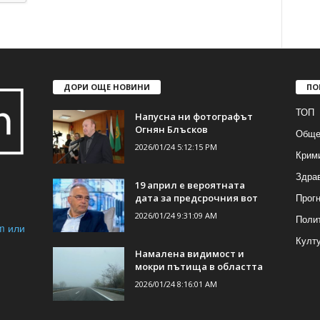
ДОРИ ОЩЕ НОВИНИ
ПО
ТОП
Напусна ни фотографът
Огнян Блъсков
Обще
2026/01/24 5:12:15 PM
Крим
Здра
19 април е вероятната
Прогн
дата за предсрочния вот
2026/01/24 9:31:09 AM
Поли
m или
Култ
Намалена видимост и
мокри пътища в областта
2026/01/24 8:16:01 AM