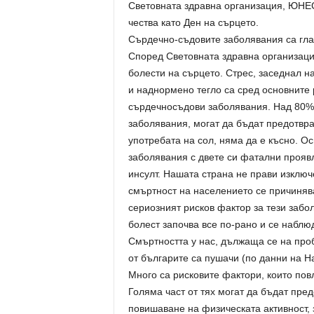
Световната здравна организация, ЮНЕС
чества като Ден на сърцето.
Сърдечно-съдовите заболявания са глав
Според Световната здравна организаци
болести на сърцето. Стрес, заседнал 
и наднормено тегло са сред основните 
сърдечносъдови заболявания. Над 80% 
заболявания, могат да бъдат предотврат
употребата на сол, няма да е късно. О
заболявания с двете си фатални прояв
инсулт. Нашата страна не прави изключ
смъртност на населението се причиняв
сериозният рисков фактор за тези забо
болест започва все по-рано и се наблю
Смъртността у нас, дължаща се на проб
от българите са пушачи (по данни на Н
Много са рисковите фактори, които пов
Голяма част от тях могат да бъдат пре
повишаване на физическата активност, 