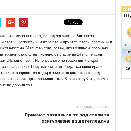
е, използвани в него, са под закрила на Закона за
ки статии, репортажи, интервюта и други текстови, графични и
обственост на 24shumen.com, освен, ако изрично е посочено
 материали само след писмено съгласие на 24shumen.com,
 към 24shumen.com. Използването на графични и видео
трого забранено. Нарушителите ще бъдат санкционирани с
е носи отговорност за съдържанието на коментарите под
апазват правото да ограничават или блокират публикуването
ане на добрия тон.
Следваща статия
Приемат заявления от родители за
осигуряване на детегледачи