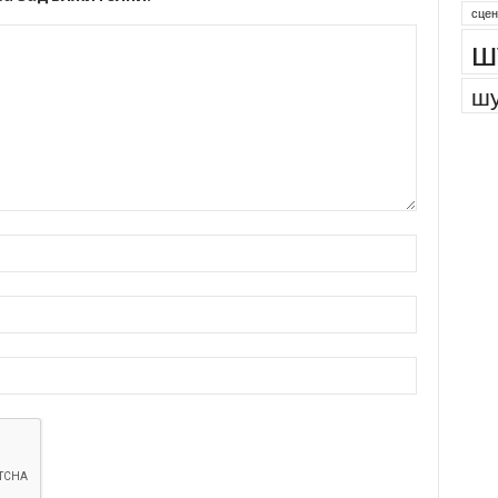
сцен
ш
шу